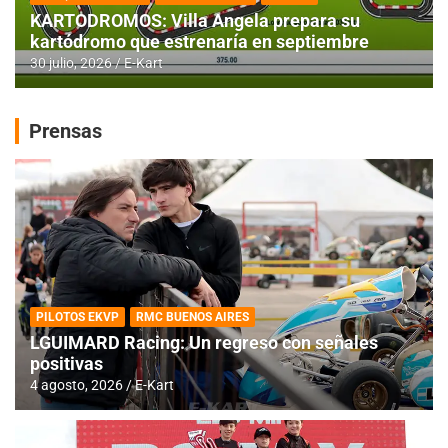
KARTODROMOS: Villa Angela prepara su
kartódromo que estrenaría en septiembre
30 julio, 2026
E-Kart
Prensas
PILOTOS EKVP
RMC BUENOS AIRES
LGUIMARD Racing: Un regreso con señales
positivas
4 agosto, 2026
E-Kart