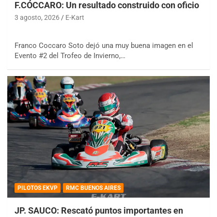
F.CÓCCARO: Un resultado construido con oficio
3 agosto, 2026
E-Kart
Franco Coccaro Soto dejó una muy buena imagen en el
Evento #2 del Trofeo de Invierno,…
COBERTURA ESPECIAL DE E-KART.COM.AR
08/09-AGO
IAME SERIES ARGENTINA 6
Ramiro Tot (Asfalto)
PILOTOS EKVP
RMC BUENOS AIRES
Baradero (Buenos Aires)
JP. SAUCO: Rescató puntos importantes en
KDO - F6