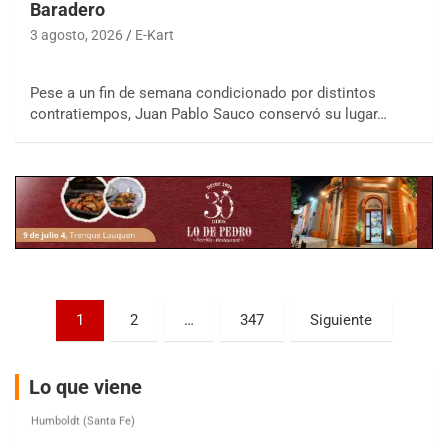
Ciudad de Trenque Lauquen (Asfalto)
Baradero
Trenque Lauquen (Buenos Aires)
3 agosto, 2026
E-Kart
ENTRERRIANO - F6 (POSTERGADA)
Parque de la Velocidad (Asfalto)
Pese a un fin de semana condicionado por distintos
Villaguay (Entre Ríos)
contratiempos, Juan Pablo Sauco conservó su lugar…
VICTORIENSE - F7
El Cerro (Tierra)
Victoria (Entre Ríos)
PATAGONICO - F6
Moto Club Reginense (Tierra)
Gral. E. Godoy (Río Negro)
CSK - F7
Paginación
Juventud Unida (Tierra)
1
2
…
347
Siguiente
Humboldt (Santa Fe)
de
NORESTE SANTAFESINO - F6
entradas
Lo que viene
Ciudad de Avellaneda (Asfalto)
Avellaneda (Santa Fe)
SUR SANTAFESINO - F4