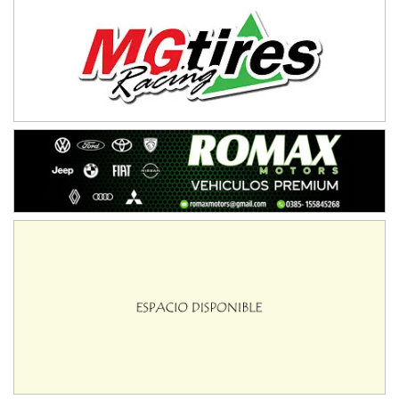
Victoria (Entre Ríos)
PATAGONICO - F6
Moto Club Reginense (Tierra)
Gral. E. Godoy (Río Negro)
CSK - F7
Juventud Unida (Tierra)
Humboldt (Santa Fe)
NORESTE SANTAFESINO - F6
Ciudad de Avellaneda (Asfalto)
Avellaneda (Santa Fe)
SUR SANTAFESINO - F4
José Samuel Sánchez (Tierra)
Rufino (Santa Fe)
TUCUMANO - F5
Juan Navarro (Asfalto)
El Timbó (Tucumán)