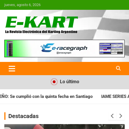
Saltar
jueves, agosto 6, 2026
al
contenido
E-Kart.com.ar | La Revista
Electrónica del Karting en
Argentina
Lo último
cha en Santiago
IAME SERIES ARGENTINA: Horarios para la fec
Destacadas