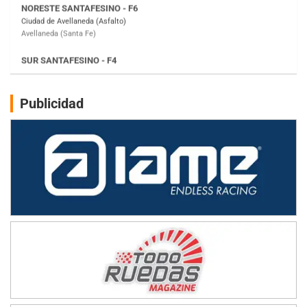
José Samuel Sánchez (Tierra)
Rufino (Santa Fe)
TUCUMANO - F5
Juan Navarro (Asfalto)
El Timbó (Tucumán)
COBERTURA ESPECIAL DE E-KART.COM.AR
Publicidad
08/09-AGO
IAME SERIES ARGENTINA 6
Ramiro Tot (Asfalto)
Baradero (Buenos Aires)
KDO - F6
Ciudad de Trenque Lauquen (Asfalto)
Trenque Lauquen (Buenos Aires)
ENTRERRIANO - F6 (POSTERGADA)
Parque de la Velocidad (Asfalto)
Villaguay (Entre Ríos)
VICTORIENSE - F7
El Cerro (Tierra)