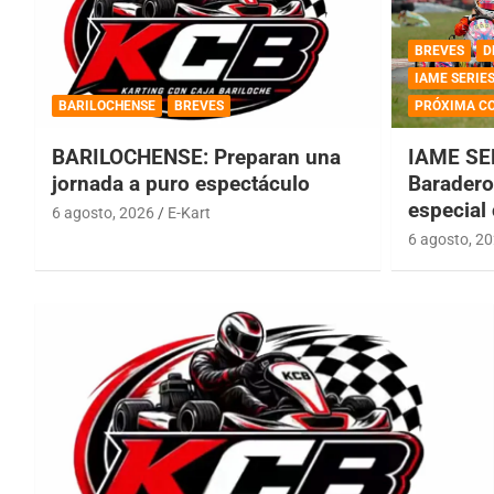
BREVES
D
IAME SERIE
BARILOCHENSE
BREVES
PRÓXIMA C
BARILOCHENSE: Preparan una
IAME SE
jornada a puro espectáculo
Baradero 
especial
6 agosto, 2026
E-Kart
6 agosto, 2