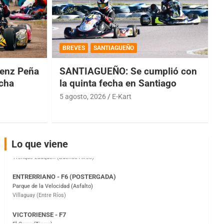
COBERTURA ESPECIAL DE E-KART.COM.AR
08/09-AGO
BREVES
SANTIAGUEÑO
IAME SERIES ARGENTINA 6
Ramiro Tot (Asfalto)
enz Peña
SANTIAGUEÑO: Se cumplió con
Baradero (Buenos Aires)
echa
la quinta fecha en Santiago
KDO - F6
5 agosto, 2026
E-Kart
Ciudad de Trenque Lauquen (Asfalto)
Trenque Lauquen (Buenos Aires)
ENTRERRIANO - F6 (POSTERGADA)
Lo que viene
Parque de la Velocidad (Asfalto)
Villaguay (Entre Ríos)
VICTORIENSE - F7
El Cerro (Tierra)
Victoria (Entre Ríos)
PATAGONICO - F6
Moto Club Reginense (Tierra)