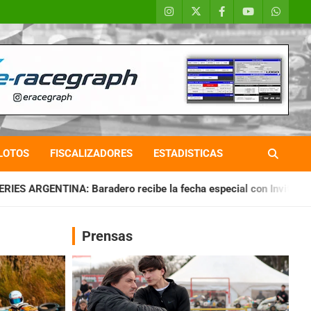
LOTOS
FISCALIZADORES
ESTADISTICAS
ro recibe la fecha especial con Invitados
CHAQUEÑO TIERRA
Prensas