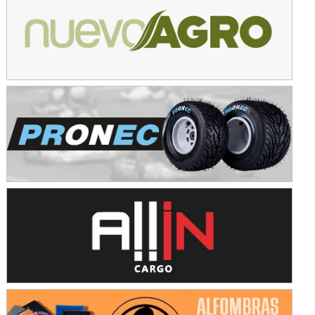
Avellaneda (Santa Fe)
SUR SANTAFESINO - F4
José Samuel Sánchez (Tierra)
Rufino (Santa Fe)
TUCUMANO - F5
Juan Navarro (Asfalto)
El Timbó (Tucumán)