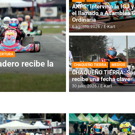
AKPS: Intervino la IGJ y 
el llamado a Asamblea 
Ordinaria
6 agosto, 2026
E-Kart
DESTACADA
INFORME CENTRAL
ios para la
RMC BUENOS AIR
CHAQUEÑO TIERRA
MEDIOS
histórica en Bar
CHAQUEÑO TIERRA: Sáe
recibe una fecha clave
4 agosto, 2026
E-Kart
30 julio, 2026
E-Kart