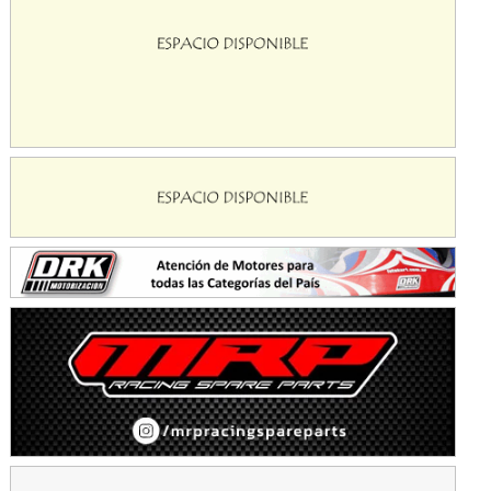
KDO - F6
Ciudad de Trenque Lauquen (Asfalto)
Trenque Lauquen (Buenos Aires)
ENTRERRIANO - F6 (POSTERGADA)
Parque de la Velocidad (Asfalto)
Villaguay (Entre Ríos)
VICTORIENSE - F7
El Cerro (Tierra)
Victoria (Entre Ríos)
PATAGONICO - F6
Moto Club Reginense (Tierra)
Gral. E. Godoy (Río Negro)
CSK - F7
Juventud Unida (Tierra)
Humboldt (Santa Fe)
NORESTE SANTAFESINO - F6
Ciudad de Avellaneda (Asfalto)