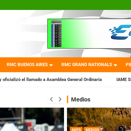
RMC BUENOS AIRES
RMC GRAND NATIONALS
PI
a Asamblea General Ordinaria
IAME SERIES ARGENTINA: Barade
Medios
AKPS
MEDIOS