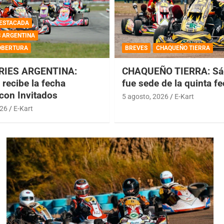
ESTACADA
S ARGENTINA
OBERTURA
BREVES
CHAQUEÑO TIERRA
RIES ARGENTINA:
CHAQUEÑO TIERRA: Sá
recibe la fecha
fue sede de la quinta f
 con Invitados
5 agosto, 2026
E-Kart
026
E-Kart