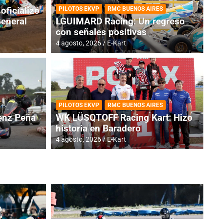
oficializó
PILOTOS EKVP
RMC BUENOS AIRES
General
LGUIMARD Racing: Un regreso
con señales positivas
4 agosto, 2026
E-Kart
RMC BUENOS AIRES
BR
ES: Cerró una jornada
I
PILOTOS EKVP
RMC BUENOS AIRES
adero
f
nz Peña
WK LÜSQTOFF Racing Kart: Hizo
historia en Baradero
6 a
4 agosto, 2026
E-Kart