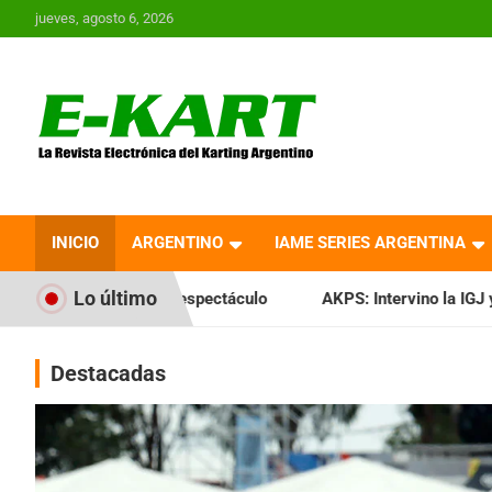
Saltar
jueves, agosto 6, 2026
al
contenido
E-Kart.com.ar | La
Revista Electrónica del
INICIO
ARGENTINO
IAME SERIES ARGENTINA
Karting en Argentina
Lo último
espectáculo
AKPS: Intervino la IGJ y oficializó el llamado 
Destacadas