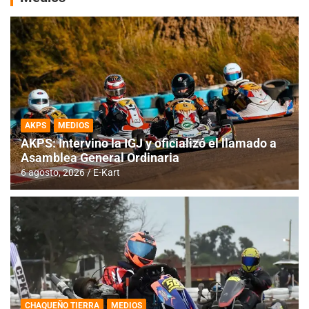
AKPS
MEDIOS
AKPS: Intervino la IGJ y oficializó el llamado a
Asamblea General Ordinaria
6 agosto, 2026
E-Kart
CHAQUEÑO TIERRA
MEDIOS