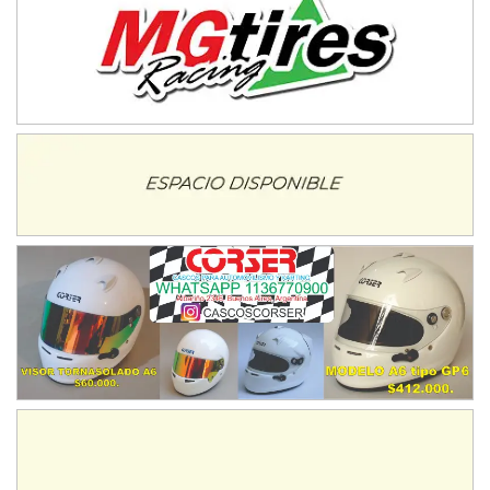
Juventud Unida (Tierra)
Humboldt (Santa Fe)
NORESTE SANTAFESINO - F6
Ciudad de Avellaneda (Asfalto)
Avellaneda (Santa Fe)
SUR SANTAFESINO - F4
José Samuel Sánchez (Tierra)
Rufino (Santa Fe)
TUCUMANO - F5
Juan Navarro (Asfalto)
El Timbó (Tucumán)