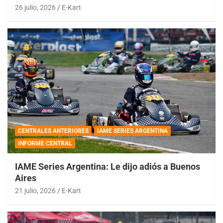
26 julio, 2026
E-Kart
CENTRALES ANTERIORES
IAME SERIES ARGENTINA
INFORME CENTRAL
IAME Series Argentina: Le dijo adiós a Buenos
Aires
21 julio, 2026
E-Kart