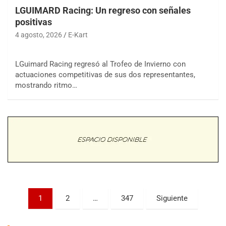
LGUIMARD Racing: Un regreso con señales
positivas
4 agosto, 2026
E-Kart
LGuimard Racing regresó al Trofeo de Invierno con
actuaciones competitivas de sus dos representantes,
COBERTURA ESPECIAL DE E-KART.COM.AR
mostrando ritmo…
08/09-AGO
IAME SERIES ARGENTINA 6
Ramiro Tot (Asfalto)
Baradero (Buenos Aires)
KDO - F6
Ciudad de Trenque Lauquen (Asfalto)
Trenque Lauquen (Buenos Aires)
ENTRERRIANO - F6 (POSTERGADA)
Paginación
Parque de la Velocidad (Asfalto)
1
2
…
347
Siguiente
Villaguay (Entre Ríos)
de
VICTORIENSE - F7