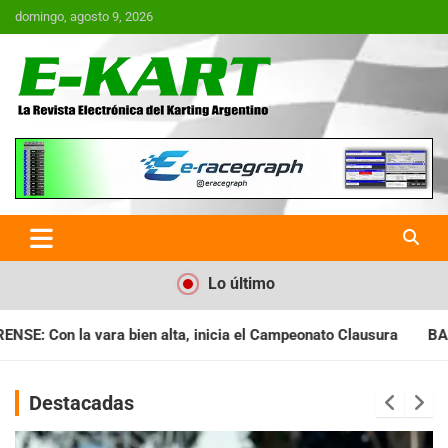
Saltar
domingo, agosto 9, 2026
al
contenido
E-Kart.com.ar | La Revista
Electrónica del Karting en
Argentina
Lo último
nicia el Campeonato Clausura
BARILOCHENSE: Preparan una jo
Destacadas