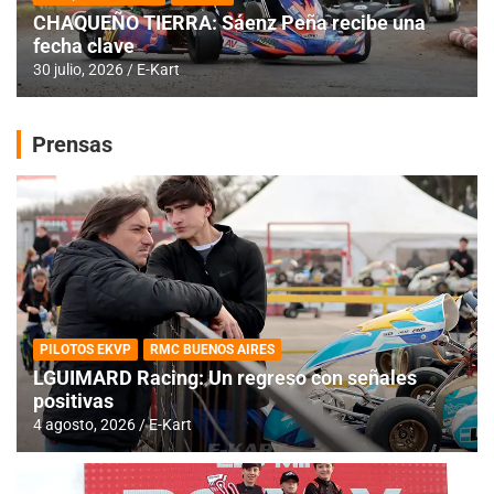
CHAQUEÑO TIERRA: Sáenz Peña recibe una
fecha clave
30 julio, 2026
E-Kart
Prensas
PILOTOS EKVP
RMC BUENOS AIRES
LGUIMARD Racing: Un regreso con señales
positivas
4 agosto, 2026
E-Kart