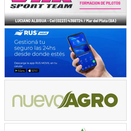
COBERTURA ESPECIAL DE E-KART.COM.AR
08/09-AGO
IAME SERIES ARGENTINA 6
Ramiro Tot (Asfalto)
Baradero (Buenos Aires)
KDO - F6
Ciudad de Trenque Lauquen (Asfalto)
Trenque Lauquen (Buenos Aires)
ENTRERRIANO - F6 (POSTERGADA)
Parque de la Velocidad (Asfalto)
Villaguay (Entre Ríos)
VICTORIENSE - F7
El Cerro (Tierra)
Victoria (Entre Ríos)
PATAGONICO - F6
Moto Club Reginense (Tierra)
Gral. E. Godoy (Río Negro)
CSK - F7