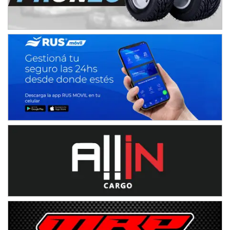
IAME SERIES ARGENTINA 6
Ramiro Tot (Asfalto)
Baradero (Buenos Aires)
KDO - F6
Ciudad de Trenque Lauquen (Asfalto)
Trenque Lauquen (Buenos Aires)
ENTRERRIANO - F6 (POSTERGADA)
Parque de la Velocidad (Asfalto)
Villaguay (Entre Ríos)
VICTORIENSE - F7
El Cerro (Tierra)
Victoria (Entre Ríos)
PATAGONICO - F6
Moto Club Reginense (Tierra)
Gral. E. Godoy (Río Negro)
CSK - F7
Juventud Unida (Tierra)
Humboldt (Santa Fe)