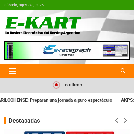
Saltar
sábado, agosto 8, 2026
al
contenido
E-Kart.com.ar | La Revista
Electrónica del Karting en
Argentina
Lo último
ada a puro espectáculo
AKPS: Intervino la IGJ y oficializó el
Destacadas