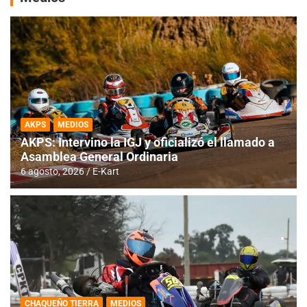
AKPS
MEDIOS
AKPS: Intervino la IGJ y oficializó el llamado a
Asamblea General Ordinaria
6 agosto, 2026
E-Kart
CHAQUEÑO TIERRA
MEDIOS