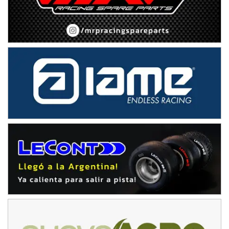
NORESTE SANTAFESINO - F6
Ciudad de Avellaneda (Asfalto)
Avellaneda (Santa Fe)
SUR SANTAFESINO - F4
José Samuel Sánchez (Tierra)
Rufino (Santa Fe)
TUCUMANO - F5
Juan Navarro (Asfalto)
El Timbó (Tucumán)