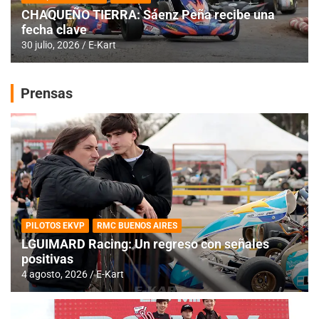
CHAQUEÑO TIERRA: Sáenz Peña recibe una
fecha clave
30 julio, 2026
E-Kart
Prensas
PILOTOS EKVP
RMC BUENOS AIRES
LGUIMARD Racing: Un regreso con señales
positivas
4 agosto, 2026
E-Kart