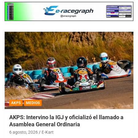
AKPS
MEDIOS
AKPS: Intervino la IGJ y oficializó el llamado a
Asamblea General Ordinaria
6 agosto, 2026
E-Kart