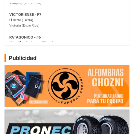
PATAGONICO - F6
Moto Club Reginense (Tierra)
Gral. E. Godoy (Río Negro)
CSK - F7
Juventud Unida (Tierra)
Humboldt (Santa Fe)
NORESTE SANTAFESINO - F6
Publicidad
Ciudad de Avellaneda (Asfalto)
Avellaneda (Santa Fe)
SUR SANTAFESINO - F4
José Samuel Sánchez (Tierra)
Rufino (Santa Fe)
TUCUMANO - F5
Juan Navarro (Asfalto)
El Timbó (Tucumán)
COBERTURA ESPECIAL DE E-KART.COM.AR
08/09-AGO