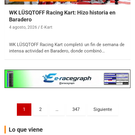
WK LÜSQTOFF Racing Kart: Hizo historia en
Baradero
4 agosto, 2026
E-Kart
COBERTURA ESPECIAL DE E-KART.COM.AR
08/09-AGO
WK LÜSQTOFF Racing Kart completó un fin de semana de
intensa actividad en Baradero, donde combinó…
IAME SERIES ARGENTINA 6
Ramiro Tot (Asfalto)
Baradero (Buenos Aires)
KDO - F6
Ciudad de Trenque Lauquen (Asfalto)
Trenque Lauquen (Buenos Aires)
ENTRERRIANO - F6 (POSTERGADA)
Parque de la Velocidad (Asfalto)
Paginación
1
2
…
347
Siguiente
Villaguay (Entre Ríos)
de
VICTORIENSE - F7
entradas
El Cerro (Tierra)
Lo que viene
Victoria (Entre Ríos)