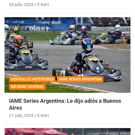
26 julio, 2026
E-Kart
CENTRALES ANTERIORES
IAME SERIES ARGENTINA
INFORME CENTRAL
IAME Series Argentina: Le dijo adiós a Buenos
Aires
21 julio, 2026
E-Kart