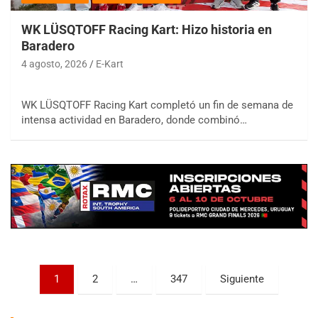
WK LÜSQTOFF Racing Kart: Hizo historia en
Baradero
4 agosto, 2026
E-Kart
WK LÜSQTOFF Racing Kart completó un fin de semana de
COBERTURA ESPECIAL DE E-KART.COM.AR
intensa actividad en Baradero, donde combinó…
08/09-AGO
IAME SERIES ARGENTINA 6
Ramiro Tot (Asfalto)
Baradero (Buenos Aires)
KDO - F6
Ciudad de Trenque Lauquen (Asfalto)
Trenque Lauquen (Buenos Aires)
ENTRERRIANO - F6 (POSTERGADA)
Paginación
Parque de la Velocidad (Asfalto)
1
2
…
347
Siguiente
Villaguay (Entre Ríos)
de
VICTORIENSE - F7