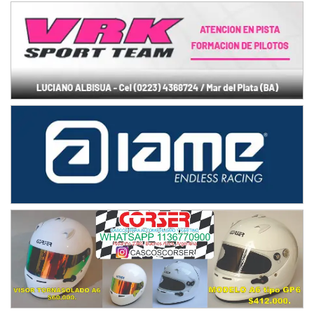
Juventud Unida (Tierra)
Humboldt (Santa Fe)
NORESTE SANTAFESINO - F6
Ciudad de Avellaneda (Asfalto)
Avellaneda (Santa Fe)
SUR SANTAFESINO - F4
José Samuel Sánchez (Tierra)
Rufino (Santa Fe)
TUCUMANO - F5
Juan Navarro (Asfalto)
El Timbó (Tucumán)