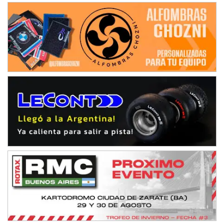
08/09-AGO
IAME SERIES ARGENTINA 6
Ramiro Tot (Asfalto)
Baradero (Buenos Aires)
KDO - F6
Ciudad de Trenque Lauquen (Asfalto)
Trenque Lauquen (Buenos Aires)
ENTRERRIANO - F6 (POSTERGADA)
Parque de la Velocidad (Asfalto)
Villaguay (Entre Ríos)
VICTORIENSE - F7
El Cerro (Tierra)
Victoria (Entre Ríos)
PATAGONICO - F6
Moto Club Reginense (Tierra)
Gral. E. Godoy (Río Negro)
CSK - F7