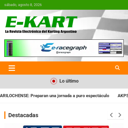
Saltar
sábado, agosto 8, 2026
al
contenido
E-Kart.com.ar | La Revista
Electrónica del Karting en
Argentina
Lo último
nada a puro espectáculo
AKPS: Intervino la IGJ y oficializó e
Destacadas