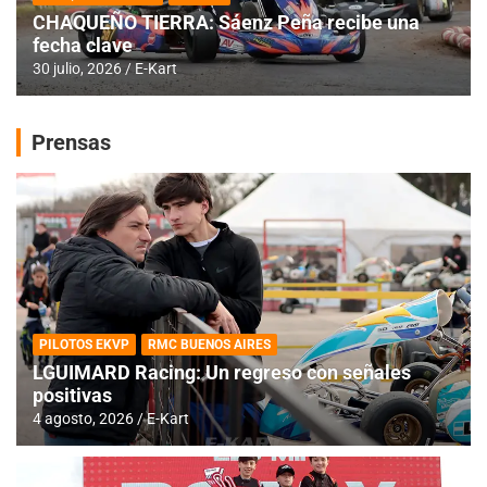
CHAQUEÑO TIERRA: Sáenz Peña recibe una
fecha clave
30 julio, 2026
E-Kart
Prensas
PILOTOS EKVP
RMC BUENOS AIRES
LGUIMARD Racing: Un regreso con señales
positivas
4 agosto, 2026
E-Kart