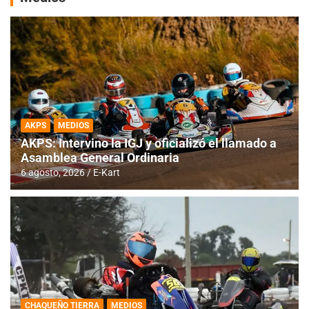
AKPS
MEDIOS
AKPS: Intervino la IGJ y oficializó el llamado a
Asamblea General Ordinaria
6 agosto, 2026
E-Kart
CHAQUEÑO TIERRA
MEDIOS