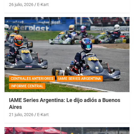
26 julio, 2026
E-Kart
CENTRALES ANTERIORES
IAME SERIES ARGENTINA
INFORME CENTRAL
IAME Series Argentina: Le dijo adiós a Buenos
Aires
21 julio, 2026
E-Kart