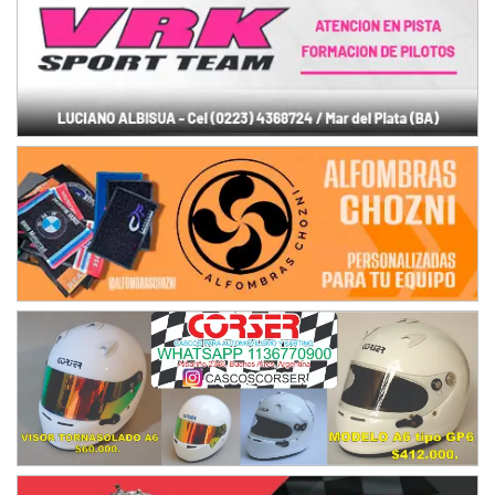
Humboldt (Santa Fe)
NORESTE SANTAFESINO - F6
Ciudad de Avellaneda (Asfalto)
Avellaneda (Santa Fe)
SUR SANTAFESINO - F4
José Samuel Sánchez (Tierra)
Rufino (Santa Fe)
TUCUMANO - F5
Juan Navarro (Asfalto)
El Timbó (Tucumán)