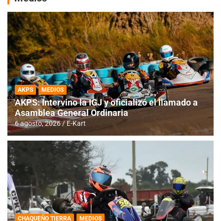
AKPS
MEDIOS
AKPS: Intervino la IGJ y oficializó el llamado a
Asamblea General Ordinaria
6 agosto, 2026
E-Kart
CHAQUEÑO TIERRA
MEDIOS