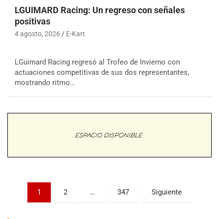
LGUIMARD Racing: Un regreso con señales
positivas
4 agosto, 2026
E-Kart
LGuimard Racing regresó al Trofeo de Invierno con
actuaciones competitivas de sus dos representantes,
COBERTURA ESPECIAL DE E-KART.COM.AR
08/09-AGO
mostrando ritmo…
IAME SERIES ARGENTINA 6
Ramiro Tot (Asfalto)
Baradero (Buenos Aires)
KDO - F6
Ciudad de Trenque Lauquen (Asfalto)
Trenque Lauquen (Buenos Aires)
ENTRERRIANO - F6 (POSTERGADA)
Parque de la Velocidad (Asfalto)
Paginación
Villaguay (Entre Ríos)
1
2
…
347
Siguiente
de
VICTORIENSE - F7
El Cerro (Tierra)