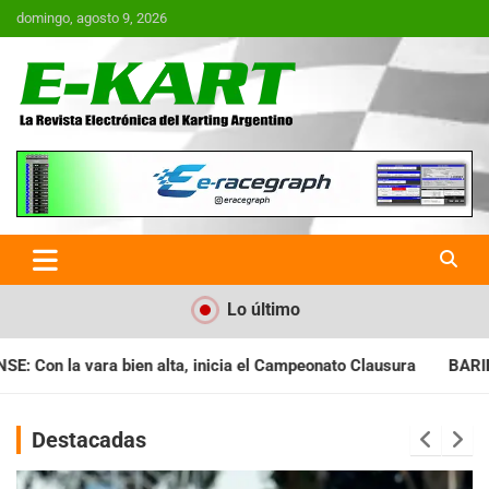
Saltar
domingo, agosto 9, 2026
al
contenido
E-Kart.com.ar | La Revista
Electrónica del Karting en
Argentina
Lo último
 el Campeonato Clausura
BARILOCHENSE: Preparan una jornada
Destacadas