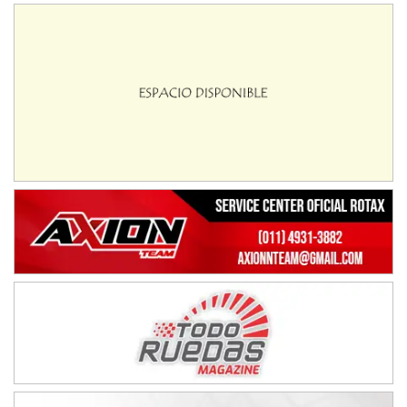
08/09-AGO
IAME SERIES ARGENTINA 6
Ramiro Tot (Asfalto)
Baradero (Buenos Aires)
KDO - F6
Ciudad de Trenque Lauquen (Asfalto)
Trenque Lauquen (Buenos Aires)
ENTRERRIANO - F6 (POSTERGADA)
Parque de la Velocidad (Asfalto)
Villaguay (Entre Ríos)
VICTORIENSE - F7
El Cerro (Tierra)
Victoria (Entre Ríos)
PATAGONICO - F6
Moto Club Reginense (Tierra)
Gral. E. Godoy (Río Negro)
CSK - F7
Juventud Unida (Tierra)