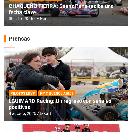
CHAQUEÑO TIERRA: Sáenz Peña recibe una
fecha clave
30 julio, 2026
E-Kart
Prensas
PILOTOS EKVP
RMC BUENOS AIRES
LGUIMARD Racing: Un regreso con señales
positivas
4 agosto, 2026
E-Kart