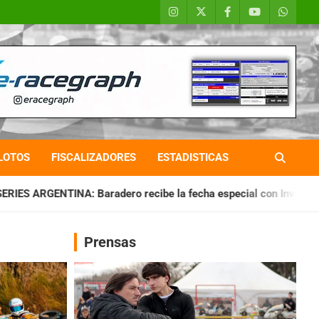
LOTOS
FISCALIZADORES
ESTADISTICAS
ero recibe la fecha especial con Invitados
CHAQUEÑO TIERR
Prensas