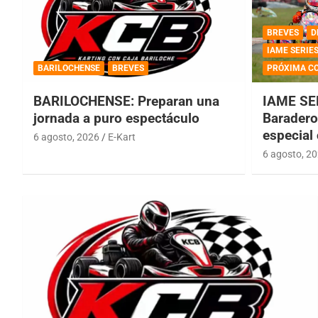
BREVES
D
IAME SERIE
BARILOCHENSE
BREVES
PRÓXIMA C
BARILOCHENSE: Preparan una
IAME SE
jornada a puro espectáculo
Baradero 
especial
6 agosto, 2026
E-Kart
6 agosto, 2