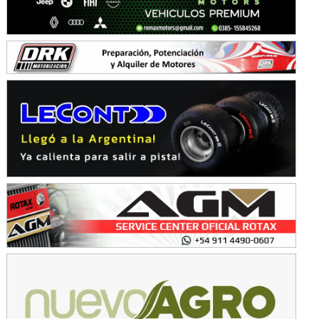
Avellaneda (Santa Fe)
SUR SANTAFESINO - F4
José Samuel Sánchez (Tierra)
Rufino (Santa Fe)
TUCUMANO - F5
Juan Navarro (Asfalto)
El Timbó (Tucumán)