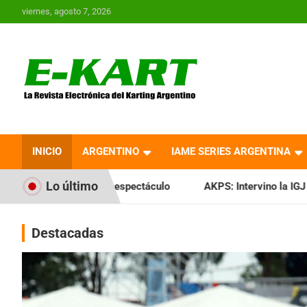
Saltar
viernes, agosto 7, 2026
al
contenido
E-Kart.com.ar | La
Revista Electrónica del
INICIO
ARGENTINO
IAME SERIES ARGENTINA
Karting en Argentina
Lo último
 espectáculo
AKPS: Intervino la IGJ y oficializó el llamado
Destacadas