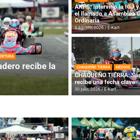
AKPS: Intervino la IGJ y 
el llamado a Asamblea 
Ordinaria
6 agosto, 2026
E-Kart
DESTACADA
INFORME CENTRAL
ios para la
RMC BUENOS AIR
CHAQUEÑO TIERRA
MEDIOS
histórica en Bar
CHAQUEÑO TIERRA: Sáe
recibe una fecha clave
4 agosto, 2026
E-Kart
30 julio, 2026
E-Kart