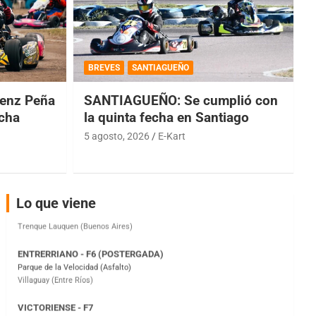
COBERTURA ESPECIAL DE E-KART.COM.AR
08/09-AGO
BREVES
SANTIAGUEÑO
IAME SERIES ARGENTINA 6
enz Peña
SANTIAGUEÑO: Se cumplió con
Ramiro Tot (Asfalto)
Baradero (Buenos Aires)
echa
la quinta fecha en Santiago
5 agosto, 2026
E-Kart
KDO - F6
Ciudad de Trenque Lauquen (Asfalto)
Trenque Lauquen (Buenos Aires)
ENTRERRIANO - F6 (POSTERGADA)
Lo que viene
Parque de la Velocidad (Asfalto)
Villaguay (Entre Ríos)
VICTORIENSE - F7
El Cerro (Tierra)
Victoria (Entre Ríos)
PATAGONICO - F6
Moto Club Reginense (Tierra)