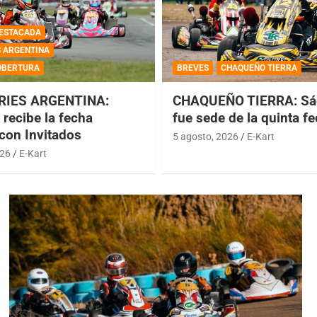
ESTACADA
S ARGENTINA
OBERTURA
BREVES
CHAQUEÑO TIERRA
RIES ARGENTINA:
CHAQUEÑO TIERRA: Sá
recibe la fecha
fue sede de la quinta f
 con Invitados
5 agosto, 2026
E-Kart
026
E-Kart