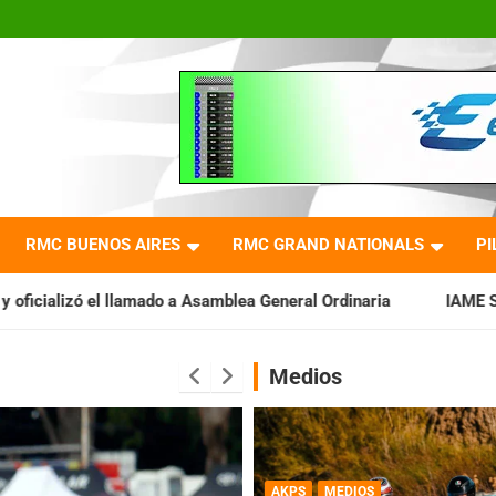
RMC BUENOS AIRES
RMC GRAND NATIONALS
PI
 a Asamblea General Ordinaria
IAME SERIES ARGENTINA: Barad
Medios
AKPS
MEDIOS