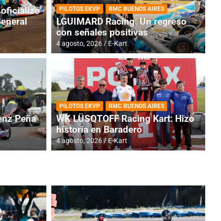
oficializó
PILOTOS EKVP
RMC BUENOS AIRES
General
LGUIMARD Racing: Un regreso
con señales positivas
4 agosto, 2026
E-Kart
RMC BUENOS AIRES
BR
ES: Cerró una jornada
I
PILOTOS EKVP
RMC BUENOS AIRES
adero
f
nz Peña
WK LÜSQTOFF Racing Kart: Hizo
historia en Baradero
6 a
4 agosto, 2026
E-Kart