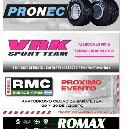
Baradero (Buenos Aires)
KDO - F6
Ciudad de Trenque Lauquen (Asfalto)
Trenque Lauquen (Buenos Aires)
ENTRERRIANO - F6 (POSTERGADA)
Parque de la Velocidad (Asfalto)
Villaguay (Entre Ríos)
VICTORIENSE - F7
El Cerro (Tierra)
Victoria (Entre Ríos)
PATAGONICO - F6
Moto Club Reginense (Tierra)
Gral. E. Godoy (Río Negro)
CSK - F7
Juventud Unida (Tierra)
Humboldt (Santa Fe)
NORESTE SANTAFESINO - F6
Ciudad de Avellaneda (Asfalto)