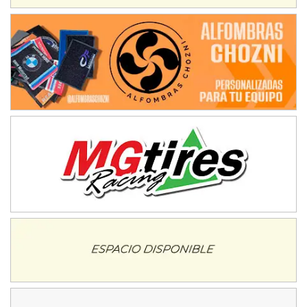
IAME SERIES ARGENTINA 6
Ramiro Tot (Asfalto)
Baradero (Buenos Aires)
KDO - F6
Ciudad de Trenque Lauquen (Asfalto)
Trenque Lauquen (Buenos Aires)
ENTRERRIANO - F6 (POSTERGADA)
Parque de la Velocidad (Asfalto)
Villaguay (Entre Ríos)
VICTORIENSE - F7
El Cerro (Tierra)
Victoria (Entre Ríos)
PATAGONICO - F6
Moto Club Reginense (Tierra)
Gral. E. Godoy (Río Negro)
CSK - F7
Juventud Unida (Tierra)
Humboldt (Santa Fe)