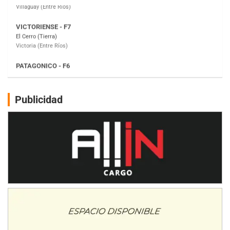
PATAGONICO - F6
Moto Club Reginense (Tierra)
Gral. E. Godoy (Río Negro)
CSK - F7
Juventud Unida (Tierra)
Humboldt (Santa Fe)
NORESTE SANTAFESINO - F6
Publicidad
Ciudad de Avellaneda (Asfalto)
Avellaneda (Santa Fe)
SUR SANTAFESINO - F4
José Samuel Sánchez (Tierra)
Rufino (Santa Fe)
TUCUMANO - F5
Juan Navarro (Asfalto)
El Timbó (Tucumán)
COBERTURA ESPECIAL DE E-KART.COM.AR
08/09-AGO