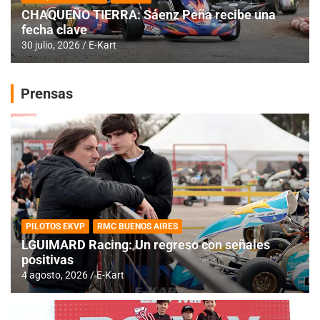
CHAQUEÑO TIERRA: Sáenz Peña recibe una
fecha clave
30 julio, 2026
E-Kart
Prensas
PILOTOS EKVP
RMC BUENOS AIRES
LGUIMARD Racing: Un regreso con señales
positivas
4 agosto, 2026
E-Kart