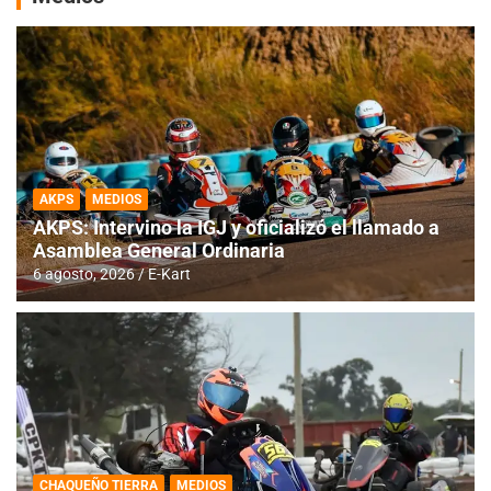
AKPS
MEDIOS
AKPS: Intervino la IGJ y oficializó el llamado a
Asamblea General Ordinaria
6 agosto, 2026
E-Kart
CHAQUEÑO TIERRA
MEDIOS