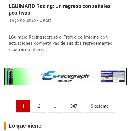
LGUIMARD Racing: Un regreso con señales
positivas
4 agosto, 2026
E-Kart
COBERTURA ESPECIAL DE E-KART.COM.AR
LGuimard Racing regresó al Trofeo de Invierno con
08/09-AGO
actuaciones competitivas de sus dos representantes,
mostrando ritmo…
IAME SERIES ARGENTINA 6
Ramiro Tot (Asfalto)
Baradero (Buenos Aires)
KDO - F6
Ciudad de Trenque Lauquen (Asfalto)
Trenque Lauquen (Buenos Aires)
ENTRERRIANO - F6 (POSTERGADA)
Parque de la Velocidad (Asfalto)
Paginación
1
2
…
347
Siguiente
Villaguay (Entre Ríos)
de
VICTORIENSE - F7
entradas
Lo que viene
El Cerro (Tierra)
Victoria (Entre Ríos)