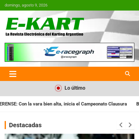
Saltar
domingo, agosto 9, 2026
al
contenido
E-Kart.com.ar | La Revista
Electrónica del Karting en
Argentina
Lo último
icia el Campeonato Clausura
BARILOCHENSE: Preparan una jor
Destacadas