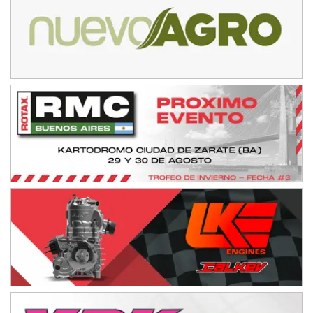
NORESTE SANTAFESINO - F6
Ciudad de Avellaneda (Asfalto)
Avellaneda (Santa Fe)
SUR SANTAFESINO - F4
José Samuel Sánchez (Tierra)
Rufino (Santa Fe)
TUCUMANO - F5
Juan Navarro (Asfalto)
El Timbó (Tucumán)