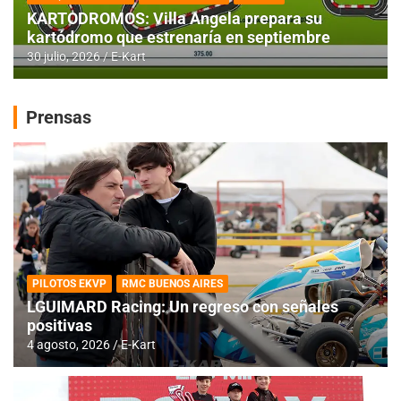
KARTODROMOS: Villa Angela prepara su
kartódromo que estrenaría en septiembre
30 julio, 2026
E-Kart
Prensas
PILOTOS EKVP
RMC BUENOS AIRES
LGUIMARD Racing: Un regreso con señales
positivas
4 agosto, 2026
E-Kart