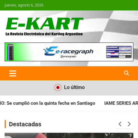
Saltar
jueves, agosto 6, 2026
al
contenido
E-Kart.com.ar | La Revista
Electrónica del Karting en
Argentina
Lo último
a en Santiago
IAME SERIES ARGENTINA: Horarios para la fecha
Destacadas