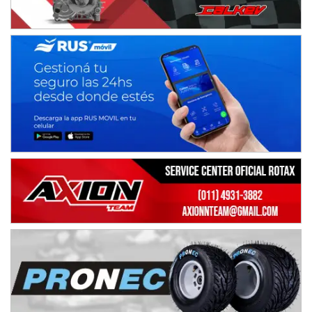
Avellaneda (Santa Fe)
SUR SANTAFESINO - F4
José Samuel Sánchez (Tierra)
Rufino (Santa Fe)
TUCUMANO - F5
Juan Navarro (Asfalto)
El Timbó (Tucumán)