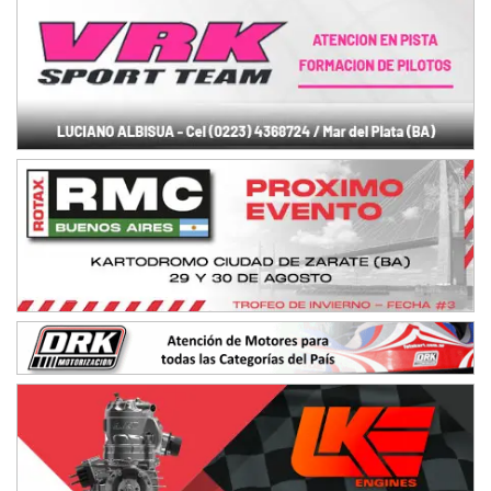
Baradero (Buenos Aires)
KDO - F6
Ciudad de Trenque Lauquen (Asfalto)
Trenque Lauquen (Buenos Aires)
ENTRERRIANO - F6 (POSTERGADA)
Parque de la Velocidad (Asfalto)
Villaguay (Entre Ríos)
VICTORIENSE - F7
El Cerro (Tierra)
Victoria (Entre Ríos)
PATAGONICO - F6
Moto Club Reginense (Tierra)
Gral. E. Godoy (Río Negro)
CSK - F7
Juventud Unida (Tierra)
Humboldt (Santa Fe)
NORESTE SANTAFESINO - F6
Ciudad de Avellaneda (Asfalto)