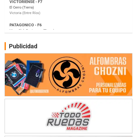
Moto Club Reginense (Tierra)
Gral. E. Godoy (Río Negro)
CSK - F7
Juventud Unida (Tierra)
Humboldt (Santa Fe)
NORESTE SANTAFESINO - F6
Publicidad
Ciudad de Avellaneda (Asfalto)
Avellaneda (Santa Fe)
SUR SANTAFESINO - F4
José Samuel Sánchez (Tierra)
Rufino (Santa Fe)
TUCUMANO - F5
Juan Navarro (Asfalto)
El Timbó (Tucumán)
COBERTURA ESPECIAL DE E-KART.COM.AR
08/09-AGO
IAME SERIES ARGENTINA 6
Ramiro Tot (Asfalto)