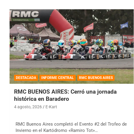
DESTACADA
INFORME CENTRAL
RMC BUENOS AIRES
RMC BUENOS AIRES: Cerró una jornada
histórica en Baradero
4 agosto, 2026
E-Kart
RMC Buenos Aires completó el Evento #2 del Trofeo de
Invierno en el Kartódromo «Ramiro Tot»…