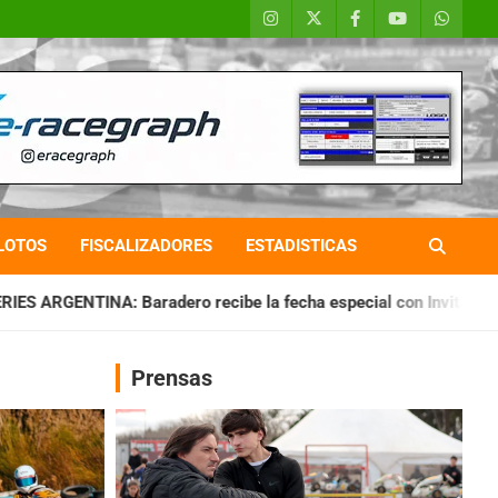
LOTOS
FISCALIZADORES
ESTADISTICAS
ro recibe la fecha especial con Invitados
CHAQUEÑO TIERR
Prensas