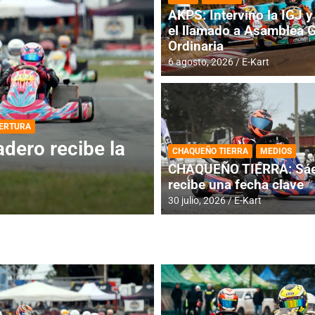
AKPS: Intervino la IGJ y 
el llamado a Asamblea 
Ordinaria
6 agosto, 2026
E-Kart
DESTACADA
INFORME CENTRAL
ios para la
RMC BUENOS AIR
CHAQUEÑO TIERRA
MEDIOS
histórica en Bar
CHAQUEÑO TIERRA: Sáe
recibe una fecha clave
4 agosto, 2026
E-Kart
30 julio, 2026
E-Kart