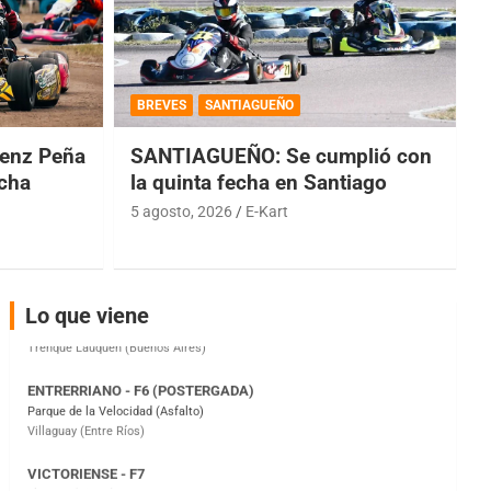
COBERTURA ESPECIAL DE E-KART.COM.AR
08/09-AGO
BREVES
SANTIAGUEÑO
IAME SERIES ARGENTINA 6
enz Peña
SANTIAGUEÑO: Se cumplió con
Ramiro Tot (Asfalto)
Baradero (Buenos Aires)
echa
la quinta fecha en Santiago
5 agosto, 2026
E-Kart
KDO - F6
Ciudad de Trenque Lauquen (Asfalto)
Trenque Lauquen (Buenos Aires)
ENTRERRIANO - F6 (POSTERGADA)
Lo que viene
Parque de la Velocidad (Asfalto)
Villaguay (Entre Ríos)
VICTORIENSE - F7
El Cerro (Tierra)
Victoria (Entre Ríos)
PATAGONICO - F6
Moto Club Reginense (Tierra)