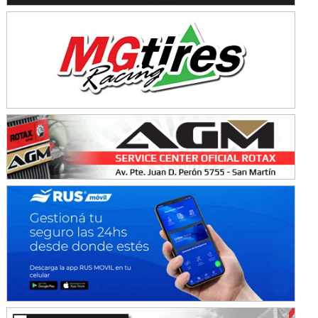
KDO - F6
Ciudad de Trenque Lauquen (Asfalto)
Trenque Lauquen (Buenos Aires)
ENTRERRIANO - F6 (POSTERGADA)
Parque de la Velocidad (Asfalto)
Villaguay (Entre Ríos)
VICTORIENSE - F7
El Cerro (Tierra)
Victoria (Entre Ríos)
PATAGONICO - F6
Moto Club Reginense (Tierra)
Gral. E. Godoy (Río Negro)
CSK - F7
Juventud Unida (Tierra)
Humboldt (Santa Fe)
NORESTE SANTAFESINO - F6
Ciudad de Avellaneda (Asfalto)