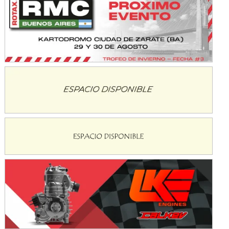
Avellaneda (Santa Fe)
SUR SANTAFESINO - F4
José Samuel Sánchez (Tierra)
Rufino (Santa Fe)
TUCUMANO - F5
Juan Navarro (Asfalto)
El Timbó (Tucumán)