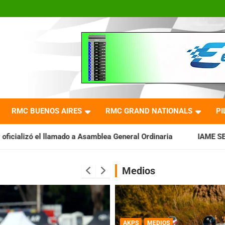
RMC BUENOS AIRES
RMC GRAND NATIONALS
PI
a Asamblea General Ordinaria
IAME SERIES ARGENTINA: Barade
Medios
AKPS
MEDIOS