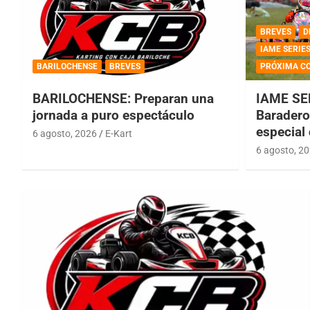
BREVES
D
IAME SERIE
BARILOCHENSE
BREVES
PRÓXIMA C
BARILOCHENSE: Preparan una
IAME SE
jornada a puro espectáculo
Baradero 
especial
6 agosto, 2026
E-Kart
6 agosto, 2