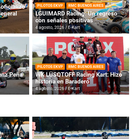
oficializó
PILOTOS EKVP
RMC BUENOS AIRES
General
LGUIMARD Racing: Un regreso
con señales positivas
4 agosto, 2026
E-Kart
RMC BUENOS AIRES
BR
ES: Cerró una jornada
I
PILOTOS EKVP
RMC BUENOS AIRES
adero
f
nz Peña
WK LÜSQTOFF Racing Kart: Hizo
historia en Baradero
6 a
4 agosto, 2026
E-Kart