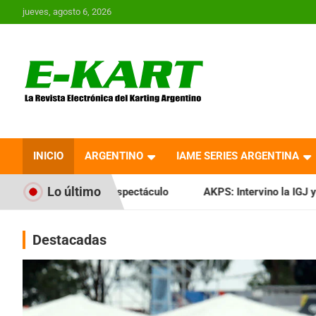
Saltar
jueves, agosto 6, 2026
al
contenido
E-Kart.com.ar | La
Revista Electrónica del
INICIO
ARGENTINO
IAME SERIES ARGENTINA
Karting en Argentina
Lo último
 espectáculo
AKPS: Intervino la IGJ y oficializó el llamado 
Destacadas