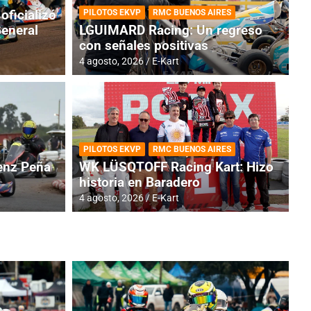
oficializó
PILOTOS EKVP
RMC BUENOS AIRES
General
LGUIMARD Racing: Un regreso
con señales positivas
4 agosto, 2026
E-Kart
RMC BUENOS AIRES
BR
ES: Cerró una jornada
I
PILOTOS EKVP
RMC BUENOS AIRES
adero
f
nz Peña
WK LÜSQTOFF Racing Kart: Hizo
historia en Baradero
6 a
4 agosto, 2026
E-Kart