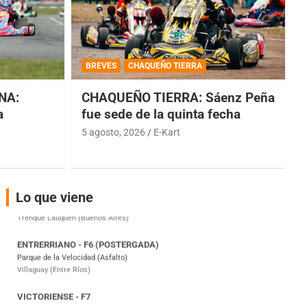
COBERTURA ESPECIAL DE E-KART.COM.AR
08/09-AGO
BREVES
CHAQUEÑO TIERRA
IAME SERIES ARGENTINA 6
Ramiro Tot (Asfalto)
NA:
CHAQUEÑO TIERRA: Sáenz Peña
Baradero (Buenos Aires)
a
fue sede de la quinta fecha
KDO - F6
5 agosto, 2026
E-Kart
Ciudad de Trenque Lauquen (Asfalto)
Trenque Lauquen (Buenos Aires)
ENTRERRIANO - F6 (POSTERGADA)
Lo que viene
Parque de la Velocidad (Asfalto)
Villaguay (Entre Ríos)
VICTORIENSE - F7
El Cerro (Tierra)
Victoria (Entre Ríos)
PATAGONICO - F6
Moto Club Reginense (Tierra)