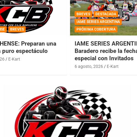
BREVES
DESTACADA
IAME SERIES ARGENTINA
NSE
BREVES
PRÓXIMA COBERTURA
HENSE: Preparan una
IAME SERIES ARGENTI
a puro espectáculo
Baradero recibe la fech
especial con Invitados
026
E-Kart
6 agosto, 2026
E-Kart