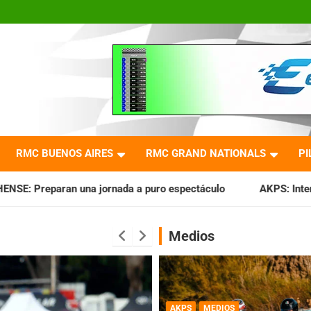
RMC BUENOS AIRES
RMC GRAND NATIONALS
PI
da a puro espectáculo
AKPS: Intervino la IGJ y oficializó e
Medios
AKPS
MEDIOS