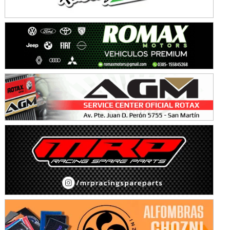
KDO - F6
Ciudad de Trenque Lauquen (Asfalto)
Trenque Lauquen (Buenos Aires)
ENTRERRIANO - F6 (POSTERGADA)
Parque de la Velocidad (Asfalto)
Villaguay (Entre Ríos)
VICTORIENSE - F7
El Cerro (Tierra)
Victoria (Entre Ríos)
PATAGONICO - F6
Moto Club Reginense (Tierra)
Gral. E. Godoy (Río Negro)
CSK - F7
Juventud Unida (Tierra)
Humboldt (Santa Fe)
NORESTE SANTAFESINO - F6
Ciudad de Avellaneda (Asfalto)
Avellaneda (Santa Fe)