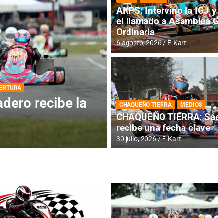
AKPS: Intervino la IGJ y 
el llamado a Asamblea 
Ordinaria
6 agosto, 2026
E-Kart
DESTACADA
INFORME CENTRAL
ios para la
RMC BUENOS AIR
CHAQUEÑO TIERRA
MEDIOS
histórica en Bar
CHAQUEÑO TIERRA: Sáe
recibe una fecha clave
4 agosto, 2026
E-Kart
30 julio, 2026
E-Kart