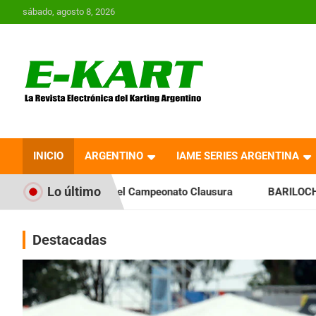
Saltar
sábado, agosto 8, 2026
al
contenido
E-Kart.com.ar | La
Revista Electrónica del
INICIO
ARGENTINO
IAME SERIES ARGENTINA
Karting en Argentina
Lo último
el Campeonato Clausura
BARILOCHENSE: Preparan una jorna
Destacadas