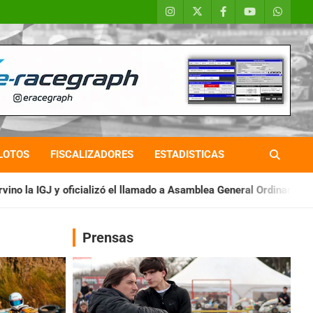
LOTOS
FISCALIZADORES
ESTADISTICAS
l llamado a Asamblea General Ordinaria
IAME SERIES ARGENTIN
Prensas