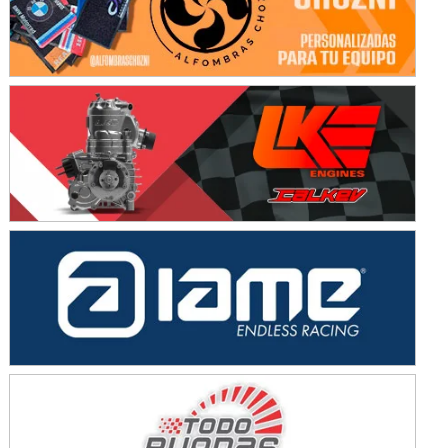
SUR SANTAFESINO - F4
José Samuel Sánchez (Tierra)
Rufino (Santa Fe)
TUCUMANO - F5
Juan Navarro (Asfalto)
El Timbó (Tucumán)