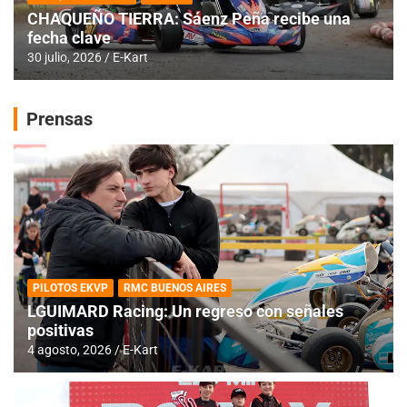
CHAQUEÑO TIERRA: Sáenz Peña recibe una
fecha clave
30 julio, 2026
E-Kart
Prensas
PILOTOS EKVP
RMC BUENOS AIRES
LGUIMARD Racing: Un regreso con señales
positivas
4 agosto, 2026
E-Kart