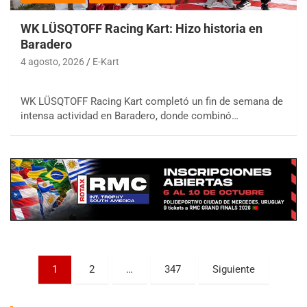
WK LÜSQTOFF Racing Kart: Hizo historia en
Baradero
4 agosto, 2026
E-Kart
WK LÜSQTOFF Racing Kart completó un fin de semana de
COBERTURA ESPECIAL DE E-KART.COM.AR
intensa actividad en Baradero, donde combinó…
08/09-AGO
IAME SERIES ARGENTINA 6
Ramiro Tot (Asfalto)
Baradero (Buenos Aires)
KDO - F6
Ciudad de Trenque Lauquen (Asfalto)
Trenque Lauquen (Buenos Aires)
ENTRERRIANO - F6 (POSTERGADA)
Parque de la Velocidad (Asfalto)
Paginación
1
2
…
347
Siguiente
Villaguay (Entre Ríos)
de
VICTORIENSE - F7