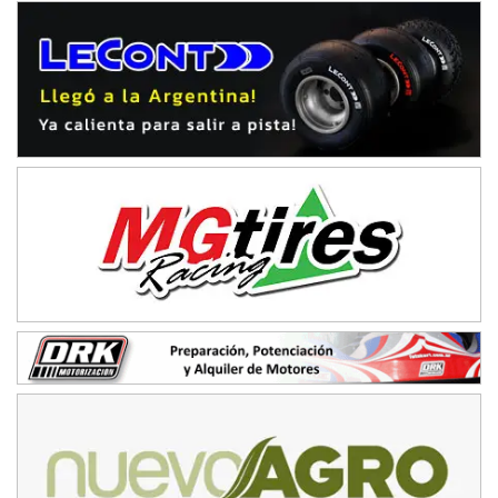
Humboldt (Santa Fe)
NORESTE SANTAFESINO - F6
Ciudad de Avellaneda (Asfalto)
Avellaneda (Santa Fe)
SUR SANTAFESINO - F4
José Samuel Sánchez (Tierra)
Rufino (Santa Fe)
TUCUMANO - F5
Juan Navarro (Asfalto)
El Timbó (Tucumán)