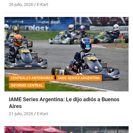
26 julio, 2026
E-Kart
CENTRALES ANTERIORES
IAME SERIES ARGENTINA
INFORME CENTRAL
IAME Series Argentina: Le dijo adiós a Buenos
Aires
21 julio, 2026
E-Kart