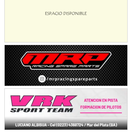
08/09-AGO
IAME SERIES ARGENTINA 6
Ramiro Tot (Asfalto)
Baradero (Buenos Aires)
KDO - F6
Ciudad de Trenque Lauquen (Asfalto)
Trenque Lauquen (Buenos Aires)
ENTRERRIANO - F6 (POSTERGADA)
Parque de la Velocidad (Asfalto)
Villaguay (Entre Ríos)
VICTORIENSE - F7
El Cerro (Tierra)
Victoria (Entre Ríos)
PATAGONICO - F6
Moto Club Reginense (Tierra)
Gral. E. Godoy (Río Negro)
CSK - F7
Juventud Unida (Tierra)