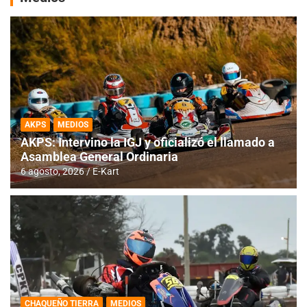
AKPS
MEDIOS
AKPS: Intervino la IGJ y oficializó el llamado a
Asamblea General Ordinaria
6 agosto, 2026
E-Kart
CHAQUEÑO TIERRA
MEDIOS