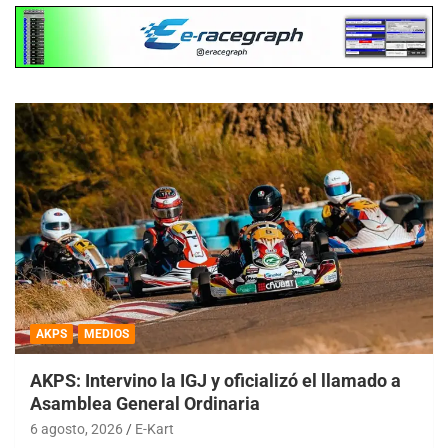
AKPS
MEDIOS
AKPS: Intervino la IGJ y oficializó el llamado a
Asamblea General Ordinaria
6 agosto, 2026
E-Kart