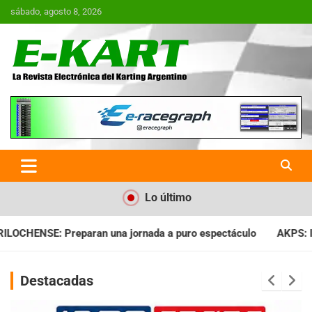
Saltar
sábado, agosto 8, 2026
al
contenido
E-Kart.com.ar | La Revista
Electrónica del Karting en
Argentina
Lo último
da a puro espectáculo
AKPS: Intervino la IGJ y oficializó el l
Destacadas