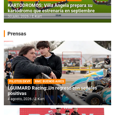
KARTODROMOS: Villa Angela prepara su
kartódromo que estrenaría en septiembre
30 julio, 2026
E-Kart
Prensas
PILOTOS EKVP
RMC BUENOS AIRES
LGUIMARD Racing: Un regreso con señales
positivas
4 agosto, 2026
E-Kart