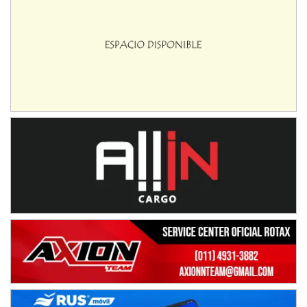
Ciudad de Avellaneda (Asfalto)
Avellaneda (Santa Fe)
SUR SANTAFESINO - F4
José Samuel Sánchez (Tierra)
Rufino (Santa Fe)
TUCUMANO - F5
Juan Navarro (Asfalto)
El Timbó (Tucumán)