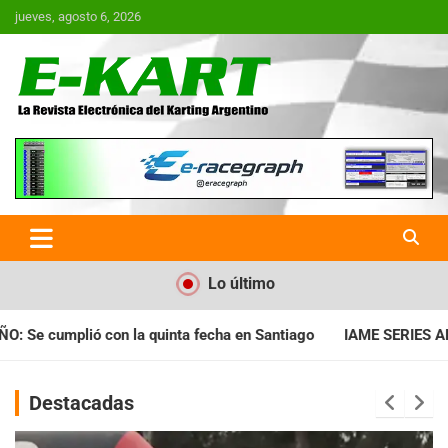
Saltar
jueves, agosto 6, 2026
al
contenido
E-Kart.com.ar | La Revista
Electrónica del Karting en
Argentina
Lo último
cha en Santiago
IAME SERIES ARGENTINA: Horarios para la fec
Destacadas