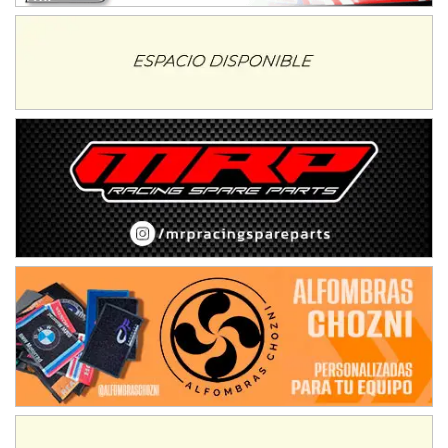
Baradero (Buenos Aires)
KDO - F6
Ciudad de Trenque Lauquen (Asfalto)
Trenque Lauquen (Buenos Aires)
ENTRERRIANO - F6 (POSTERGADA)
Parque de la Velocidad (Asfalto)
Villaguay (Entre Ríos)
VICTORIENSE - F7
El Cerro (Tierra)
Victoria (Entre Ríos)
PATAGONICO - F6
Moto Club Reginense (Tierra)
Gral. E. Godoy (Río Negro)
CSK - F7
Juventud Unida (Tierra)
Humboldt (Santa Fe)
NORESTE SANTAFESINO - F6