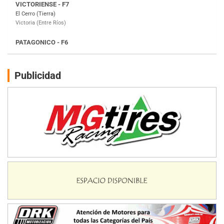
Moto Club Reginense (Tierra)
Gral. E. Godoy (Río Negro)
CSK - F7
Juventud Unida (Tierra)
Humboldt (Santa Fe)
NORESTE SANTAFESINO - F6
Publicidad
Ciudad de Avellaneda (Asfalto)
Avellaneda (Santa Fe)
SUR SANTAFESINO - F4
José Samuel Sánchez (Tierra)
Rufino (Santa Fe)
TUCUMANO - F5
Juan Navarro (Asfalto)
El Timbó (Tucumán)
COBERTURA ESPECIAL DE E-KART.COM.AR
08/09-AGO
IAME SERIES ARGENTINA 6
Ramiro Tot (Asfalto)