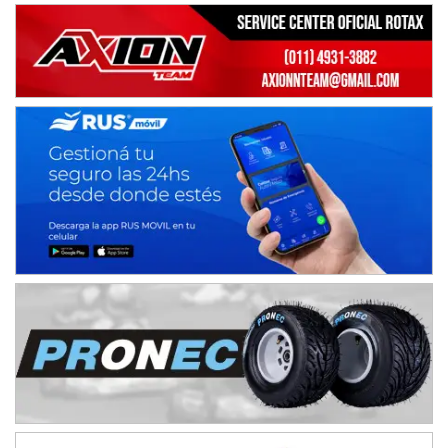
Ciudad de Avellaneda (Asfalto)
Avellaneda (Santa Fe)
SUR SANTAFESINO - F4
José Samuel Sánchez (Tierra)
Rufino (Santa Fe)
TUCUMANO - F5
Juan Navarro (Asfalto)
El Timbó (Tucumán)