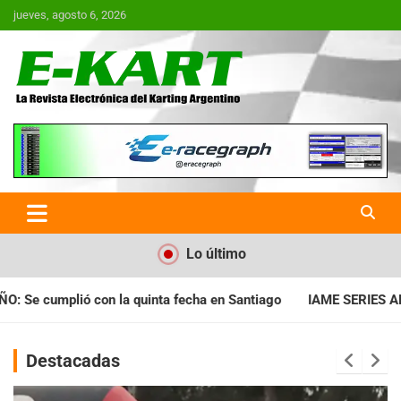
Saltar
jueves, agosto 6, 2026
al
contenido
E-Kart.com.ar | La Revista
Electrónica del Karting en
Argentina
Lo último
ha en Santiago
IAME SERIES ARGENTINA: Horarios para la fech
Destacadas