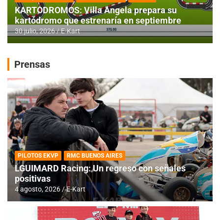
KARTODROMOS: Villa Angela prepara su
kartódromo que estrenaría en septiembre
30 julio, 2026
E-Kart
Prensas
PILOTOS EKVP
RMC BUENOS AIRES
LGUIMARD Racing: Un regreso con señales
positivas
4 agosto, 2026
E-Kart