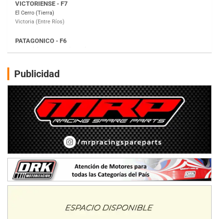
Moto Club Reginense (Tierra)
Gral. E. Godoy (Río Negro)
CSK - F7
Juventud Unida (Tierra)
Humboldt (Santa Fe)
NORESTE SANTAFESINO - F6
Publicidad
Ciudad de Avellaneda (Asfalto)
Avellaneda (Santa Fe)
SUR SANTAFESINO - F4
José Samuel Sánchez (Tierra)
Rufino (Santa Fe)
TUCUMANO - F5
Juan Navarro (Asfalto)
El Timbó (Tucumán)
COBERTURA ESPECIAL DE E-KART.COM.AR
08/09-AGO
IAME SERIES ARGENTINA 6
Ramiro Tot (Asfalto)