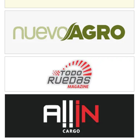
Baradero (Buenos Aires)
KDO - F6
Ciudad de Trenque Lauquen (Asfalto)
Trenque Lauquen (Buenos Aires)
ENTRERRIANO - F6 (POSTERGADA)
Parque de la Velocidad (Asfalto)
Villaguay (Entre Ríos)
VICTORIENSE - F7
El Cerro (Tierra)
Victoria (Entre Ríos)
PATAGONICO - F6
Moto Club Reginense (Tierra)
Gral. E. Godoy (Río Negro)
CSK - F7
Juventud Unida (Tierra)
Humboldt (Santa Fe)
NORESTE SANTAFESINO - F6