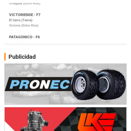
PATAGONICO - F6
Moto Club Reginense (Tierra)
Gral. E. Godoy (Río Negro)
CSK - F7
Juventud Unida (Tierra)
Humboldt (Santa Fe)
NORESTE SANTAFESINO - F6
Publicidad
Ciudad de Avellaneda (Asfalto)
Avellaneda (Santa Fe)
SUR SANTAFESINO - F4
José Samuel Sánchez (Tierra)
Rufino (Santa Fe)
TUCUMANO - F5
Juan Navarro (Asfalto)
El Timbó (Tucumán)
COBERTURA ESPECIAL DE E-KART.COM.AR
08/09-AGO