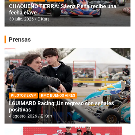
CHAQUEÑO TIERRA: Sáenz Peña recibe una
fecha clave
30 julio, 2026
E-Kart
Prensas
PILOTOS EKVP
RMC BUENOS AIRES
LGUIMARD Racing: Un regreso con señales
positivas
4 agosto, 2026
E-Kart