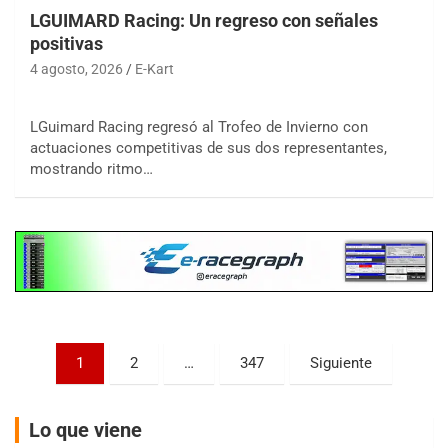
LGUIMARD Racing: Un regreso con señales
positivas
4 agosto, 2026
E-Kart
COBERTURA ESPECIAL DE E-KART.COM.AR
LGuimard Racing regresó al Trofeo de Invierno con
08/09-AGO
actuaciones competitivas de sus dos representantes,
mostrando ritmo…
IAME SERIES ARGENTINA 6
Ramiro Tot (Asfalto)
Baradero (Buenos Aires)
KDO - F6
Ciudad de Trenque Lauquen (Asfalto)
Trenque Lauquen (Buenos Aires)
ENTRERRIANO - F6 (POSTERGADA)
Parque de la Velocidad (Asfalto)
Paginación
1
2
…
347
Siguiente
Villaguay (Entre Ríos)
de
VICTORIENSE - F7
entradas
El Cerro (Tierra)
Lo que viene
Victoria (Entre Ríos)