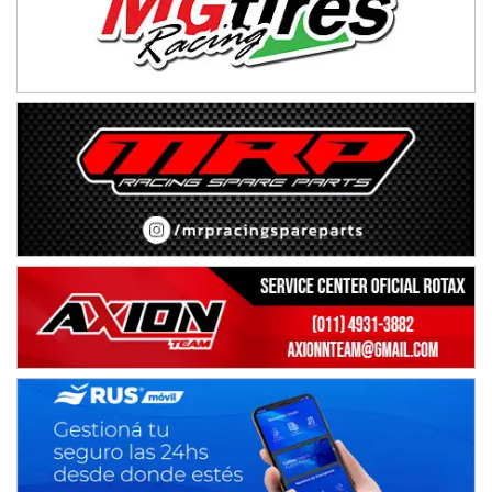
NORESTE SANTAFESINO - F6
Ciudad de Avellaneda (Asfalto)
Avellaneda (Santa Fe)
SUR SANTAFESINO - F4
José Samuel Sánchez (Tierra)
Rufino (Santa Fe)
TUCUMANO - F5
Juan Navarro (Asfalto)
El Timbó (Tucumán)