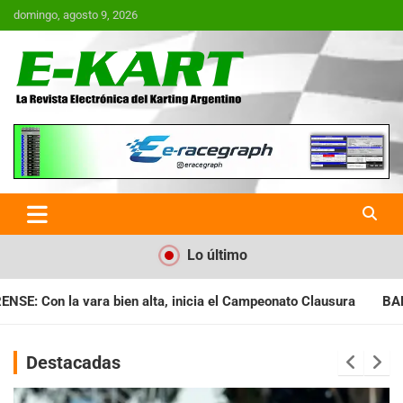
Saltar
domingo, agosto 9, 2026
al
contenido
E-Kart.com.ar | La Revista
Electrónica del Karting en
Argentina
Lo último
ia el Campeonato Clausura
BARILOCHENSE: Preparan una jorna
Destacadas