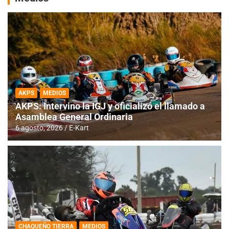
AKPS
MEDIOS
AKPS: Intervino la IGJ y oficializó el llamado a
Asamblea General Ordinaria
6 agosto, 2026
E-Kart
CHAQUEÑO TIERRA
MEDIOS