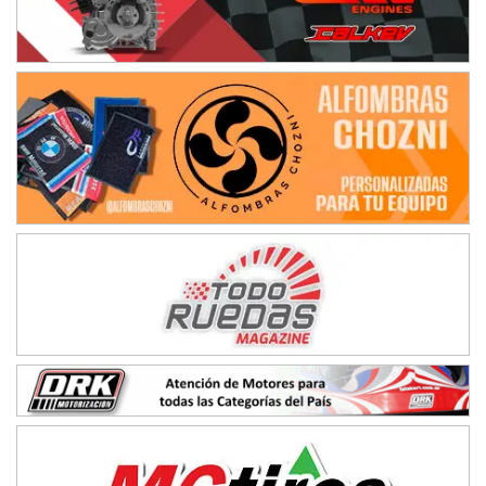
IAME SERIES ARGENTINA 6
Ramiro Tot (Asfalto)
Baradero (Buenos Aires)
KDO - F6
Ciudad de Trenque Lauquen (Asfalto)
Trenque Lauquen (Buenos Aires)
ENTRERRIANO - F6 (POSTERGADA)
Parque de la Velocidad (Asfalto)
Villaguay (Entre Ríos)
VICTORIENSE - F7
El Cerro (Tierra)
Victoria (Entre Ríos)
PATAGONICO - F6
Moto Club Reginense (Tierra)
Gral. E. Godoy (Río Negro)
CSK - F7
Juventud Unida (Tierra)
Humboldt (Santa Fe)