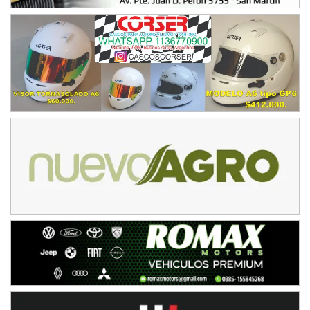
Humboldt (Santa Fe)
NORESTE SANTAFESINO - F6
Ciudad de Avellaneda (Asfalto)
Avellaneda (Santa Fe)
SUR SANTAFESINO - F4
José Samuel Sánchez (Tierra)
Rufino (Santa Fe)
TUCUMANO - F5
Juan Navarro (Asfalto)
El Timbó (Tucumán)