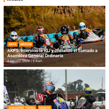
AKPS
MEDIOS
AKPS: Intervino la IGJ y oficializó el llamado a
Asamblea General Ordinaria
6 agosto, 2026
E-Kart
CHAQUEÑO TIERRA
MEDIOS