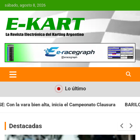
Saltar
sábado, agosto 8, 2026
al
contenido
E-Kart.com.ar | La Revista
Electrónica del Karting en
Argentina
Lo último
el Campeonato Clausura
BARILOCHENSE: Preparan una jornada 
Destacadas