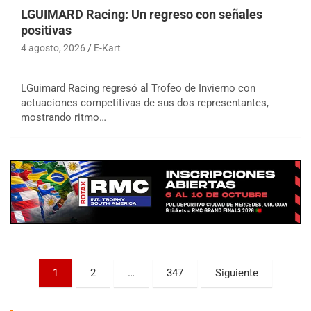
LGUIMARD Racing: Un regreso con señales
positivas
4 agosto, 2026
E-Kart
LGuimard Racing regresó al Trofeo de Invierno con
COBERTURA ESPECIAL DE E-KART.COM.AR
actuaciones competitivas de sus dos representantes,
08/09-AGO
mostrando ritmo…
IAME SERIES ARGENTINA 6
Ramiro Tot (Asfalto)
Baradero (Buenos Aires)
KDO - F6
Ciudad de Trenque Lauquen (Asfalto)
Trenque Lauquen (Buenos Aires)
ENTRERRIANO - F6 (POSTERGADA)
Parque de la Velocidad (Asfalto)
Paginación
Villaguay (Entre Ríos)
1
2
…
347
Siguiente
de
VICTORIENSE - F7
El Cerro (Tierra)