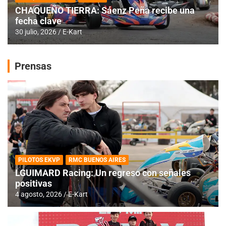
CHAQUEÑO TIERRA: Sáenz Peña recibe una
fecha clave
30 julio, 2026
E-Kart
Prensas
PILOTOS EKVP
RMC BUENOS AIRES
LGUIMARD Racing: Un regreso con señales
positivas
4 agosto, 2026
E-Kart