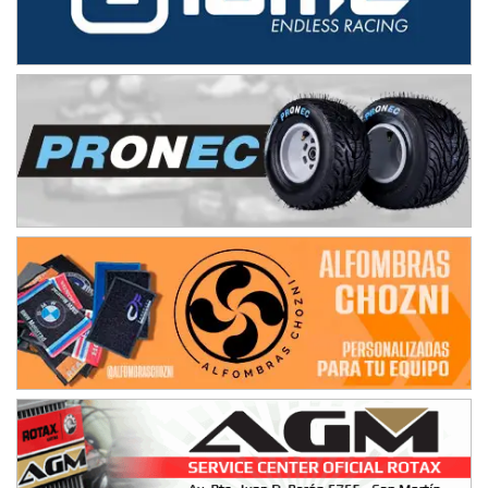
08/09-AGO
IAME SERIES ARGENTINA 6
Ramiro Tot (Asfalto)
Baradero (Buenos Aires)
KDO - F6
Ciudad de Trenque Lauquen (Asfalto)
Trenque Lauquen (Buenos Aires)
ENTRERRIANO - F6 (POSTERGADA)
Parque de la Velocidad (Asfalto)
Villaguay (Entre Ríos)
VICTORIENSE - F7
El Cerro (Tierra)
Victoria (Entre Ríos)
PATAGONICO - F6
Moto Club Reginense (Tierra)
Gral. E. Godoy (Río Negro)
CSK - F7
Juventud Unida (Tierra)