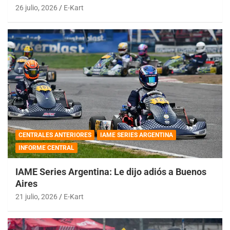
26 julio, 2026
E-Kart
CENTRALES ANTERIORES
IAME SERIES ARGENTINA
INFORME CENTRAL
IAME Series Argentina: Le dijo adiós a Buenos
Aires
21 julio, 2026
E-Kart