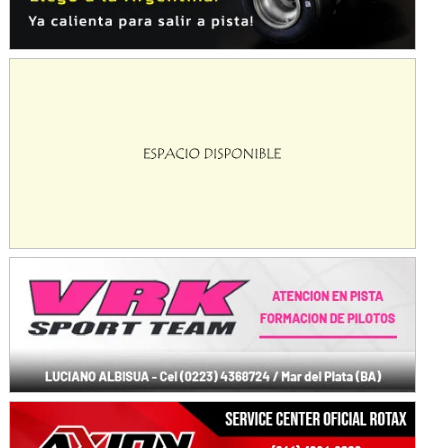
Avellaneda (Santa Fe)
SUR SANTAFESINO - F4
José Samuel Sánchez (Tierra)
Rufino (Santa Fe)
TUCUMANO - F5
Juan Navarro (Asfalto)
El Timbó (Tucumán)