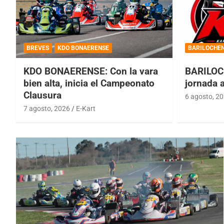
BREVES
KDO BONAERENSE
BARILOCHE
KDO BONAERENSE: Con la vara
BARILOC
bien alta, inicia el Campeonato
jornada 
Clausura
6 agosto, 2
7 agosto, 2026
E-Kart