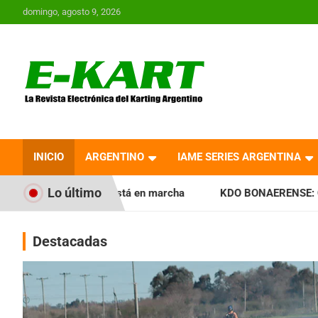
Saltar
domingo, agosto 9, 2026
al
contenido
E-Kart.com.ar | La
Revista Electrónica del
INICIO
ARGENTINO
IAME SERIES ARGENTINA
Karting en Argentina
Lo último
stá en marcha
KDO BONAERENSE: Con la vara bien alta, ini
Destacadas