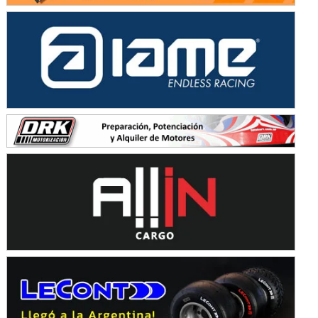
KDO - F6
Ciudad de Trenque Lauquen (Asfalto)
Trenque Lauquen (Buenos Aires)
ENTRERRIANO - F6 (POSTERGADA)
Parque de la Velocidad (Asfalto)
Villaguay (Entre Ríos)
VICTORIENSE - F7
El Cerro (Tierra)
Victoria (Entre Ríos)
PATAGONICO - F6
Moto Club Reginense (Tierra)
Gral. E. Godoy (Río Negro)
CSK - F7
Juventud Unida (Tierra)
Humboldt (Santa Fe)
NORESTE SANTAFESINO - F6
Ciudad de Avellaneda (Asfalto)