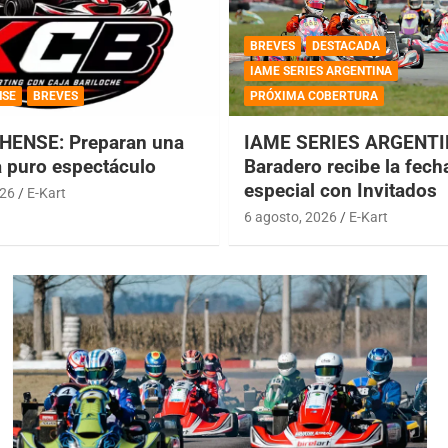
BREVES
DESTACADA
IAME SERIES ARGENTINA
NSE
BREVES
PRÓXIMA COBERTURA
HENSE: Preparan una
IAME SERIES ARGENTI
a puro espectáculo
Baradero recibe la fech
especial con Invitados
026
E-Kart
6 agosto, 2026
E-Kart