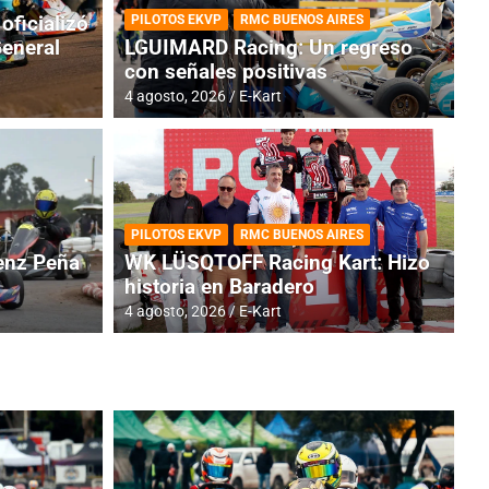
oficializó
PILOTOS EKVP
RMC BUENOS AIRES
General
LGUIMARD Racing: Un regreso
con señales positivas
4 agosto, 2026
E-Kart
TINA
DE
GENTINA: Horarios para la
R
PILOTOS EKVP
RMC BUENOS AIRES
dos
h
nz Peña
WK LÜSQTOFF Racing Kart: Hizo
historia en Baradero
4 a
4 agosto, 2026
E-Kart