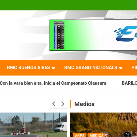
RMC BUENOS AIRES
RMC GRAND NATIONALS
PI
cia el Campeonato Clausura
BARILOCHENSE: Preparan una j
Medios
AKPS
MEDIOS