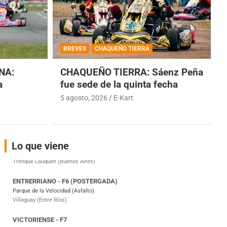
COBERTURA ESPECIAL DE E-KART.COM.AR
08/09-AGO
BREVES
CHAQUEÑO TIERRA
IAME SERIES ARGENTINA 6
NA:
CHAQUEÑO TIERRA: Sáenz Peña
Ramiro Tot (Asfalto)
Baradero (Buenos Aires)
a
fue sede de la quinta fecha
5 agosto, 2026
E-Kart
KDO - F6
Ciudad de Trenque Lauquen (Asfalto)
Trenque Lauquen (Buenos Aires)
ENTRERRIANO - F6 (POSTERGADA)
Lo que viene
Parque de la Velocidad (Asfalto)
Villaguay (Entre Ríos)
VICTORIENSE - F7
El Cerro (Tierra)
Victoria (Entre Ríos)
PATAGONICO - F6
Moto Club Reginense (Tierra)