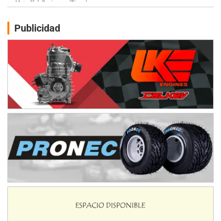
Humboldt (Santa Fe)
NORESTE SANTAFESINO - F6
Publicidad
Ciudad de Avellaneda (Asfalto)
Avellaneda (Santa Fe)
SUR SANTAFESINO - F4
José Samuel Sánchez (Tierra)
Rufino (Santa Fe)
TUCUMANO - F5
Juan Navarro (Asfalto)
El Timbó (Tucumán)
COBERTURA ESPECIAL DE E-KART.COM.AR
08/09-AGO
IAME SERIES ARGENTINA 6
Ramiro Tot (Asfalto)
Baradero (Buenos Aires)
KDO - F6
Ciudad de Trenque Lauquen (Asfalto)
Trenque Lauquen (Buenos Aires)