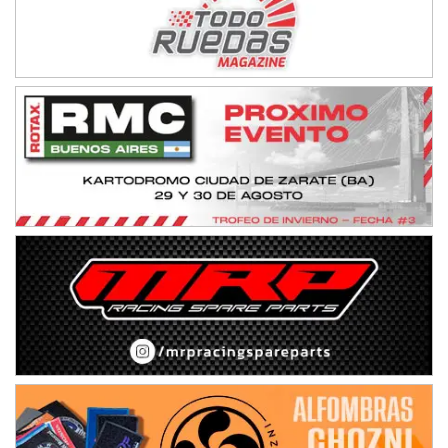
TUCUMANO - F5
Juan Navarro (Asfalto)
El Timbó (Tucumán)