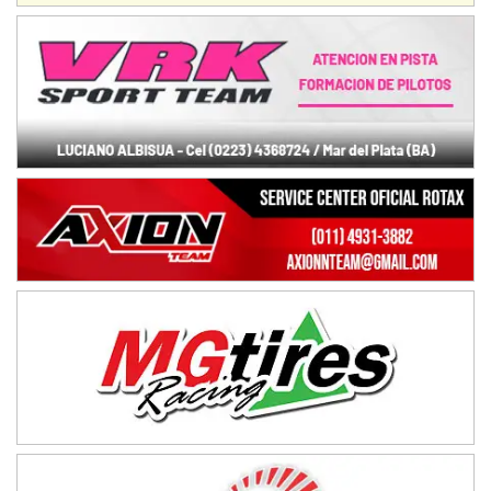
ENTRERRIANO - F6 (POSTERGADA)
Parque de la Velocidad (Asfalto)
Villaguay (Entre Ríos)
VICTORIENSE - F7
El Cerro (Tierra)
Victoria (Entre Ríos)
PATAGONICO - F6
Moto Club Reginense (Tierra)
Gral. E. Godoy (Río Negro)
CSK - F7
Juventud Unida (Tierra)
Humboldt (Santa Fe)
NORESTE SANTAFESINO - F6
Ciudad de Avellaneda (Asfalto)
Avellaneda (Santa Fe)
SUR SANTAFESINO - F4
José Samuel Sánchez (Tierra)
Rufino (Santa Fe)