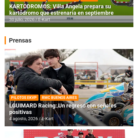
KARTODROMOS: Villa Angela prepara su
kartódromo que estrenaría en septiembre
30 julio, 2026
E-Kart
Prensas
PILOTOS EKVP
RMC BUENOS AIRES
LGUIMARD Racing: Un regreso con señales
positivas
4 agosto, 2026
E-Kart