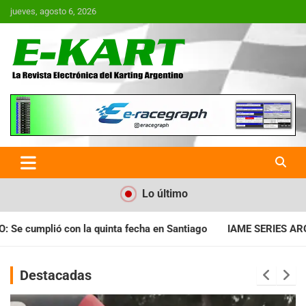
Saltar
jueves, agosto 6, 2026
al
contenido
E-Kart.com.ar | La Revista
Electrónica del Karting en
Argentina
Lo último
 en Santiago
IAME SERIES ARGENTINA: Horarios para la fecha 
Destacadas