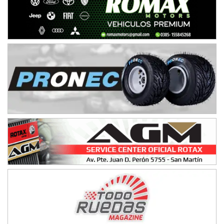
NORESTE SANTAFESINO - F6
Ciudad de Avellaneda (Asfalto)
Avellaneda (Santa Fe)
SUR SANTAFESINO - F4
José Samuel Sánchez (Tierra)
Rufino (Santa Fe)
TUCUMANO - F5
Juan Navarro (Asfalto)
El Timbó (Tucumán)