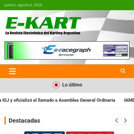
Saltar
jueves, agosto 6, 2026
al
contenido
E-Kart.com.ar | La Revista
Electrónica del Karting en
Argentina
Lo último
Asamblea General Ordinaria
IAME SERIES ARGENTINA: Baradero re
Destacadas