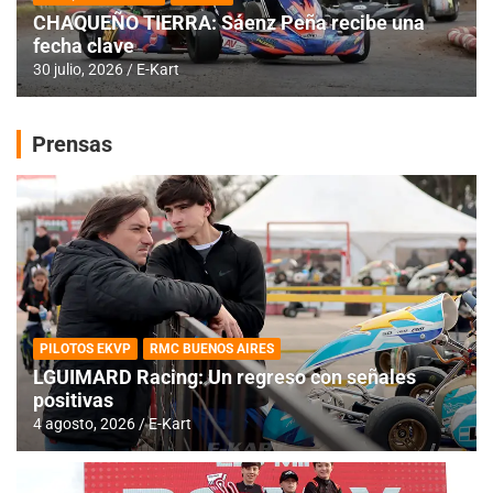
CHAQUEÑO TIERRA: Sáenz Peña recibe una
fecha clave
30 julio, 2026
E-Kart
Prensas
PILOTOS EKVP
RMC BUENOS AIRES
LGUIMARD Racing: Un regreso con señales
positivas
4 agosto, 2026
E-Kart