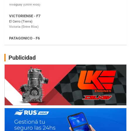
PATAGONICO - F6
Moto Club Reginense (Tierra)
Gral. E. Godoy (Río Negro)
CSK - F7
Juventud Unida (Tierra)
Humboldt (Santa Fe)
NORESTE SANTAFESINO - F6
Publicidad
Ciudad de Avellaneda (Asfalto)
Avellaneda (Santa Fe)
SUR SANTAFESINO - F4
José Samuel Sánchez (Tierra)
Rufino (Santa Fe)
TUCUMANO - F5
Juan Navarro (Asfalto)
El Timbó (Tucumán)
COBERTURA ESPECIAL DE E-KART.COM.AR
08/09-AGO