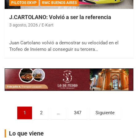
PILOTOS EKVP
RMC BUENOS AIRES
J.CARTOLANO: Volvió a ser la referencia
3 agosto, 2026
E-Kart
COBERTURA ESPECIAL DE E-KART.COM.AR
Juan Cartolano volvió a demostrar su velocidad en el
08/09-AGO
Trofeo de Invierno al conseguir su tercera…
IAME SERIES ARGENTINA 6
Ramiro Tot (Asfalto)
Baradero (Buenos Aires)
KDO - F6
Ciudad de Trenque Lauquen (Asfalto)
Trenque Lauquen (Buenos Aires)
ENTRERRIANO - F6 (POSTERGADA)
Parque de la Velocidad (Asfalto)
Paginación
1
2
…
347
Siguiente
Villaguay (Entre Ríos)
de
VICTORIENSE - F7
entradas
Lo que viene
El Cerro (Tierra)
Victoria (Entre Ríos)