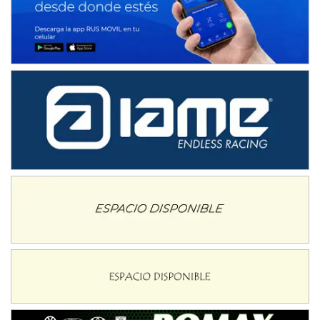
IAME SERIES ARGENTINA 6
Ramiro Tot (Asfalto)
Baradero (Buenos Aires)
KDO - F6
Ciudad de Trenque Lauquen (Asfalto)
Trenque Lauquen (Buenos Aires)
ENTRERRIANO - F6 (POSTERGADA)
Parque de la Velocidad (Asfalto)
Villaguay (Entre Ríos)
VICTORIENSE - F7
El Cerro (Tierra)
Victoria (Entre Ríos)
PATAGONICO - F6
Moto Club Reginense (Tierra)
Gral. E. Godoy (Río Negro)
CSK - F7
Juventud Unida (Tierra)
Humboldt (Santa Fe)