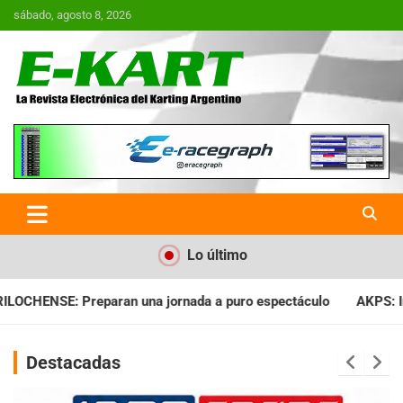
Saltar
sábado, agosto 8, 2026
al
contenido
E-Kart.com.ar | La Revista
Electrónica del Karting en
Argentina
Lo último
a a puro espectáculo
AKPS: Intervino la IGJ y oficializó el l
Destacadas