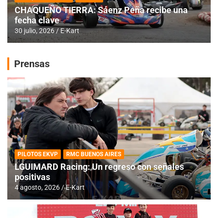
CHAQUEÑO TIERRA: Sáenz Peña recibe una
fecha clave
30 julio, 2026
E-Kart
Prensas
PILOTOS EKVP
RMC BUENOS AIRES
LGUIMARD Racing: Un regreso con señales
positivas
4 agosto, 2026
E-Kart