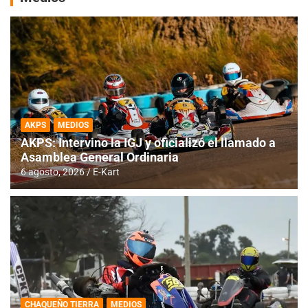
AKPS
MEDIOS
AKPS: Intervino la IGJ y oficializó el llamado a
Asamblea General Ordinaria
6 agosto, 2026
E-Kart
CHAQUEÑO TIERRA
MEDIOS