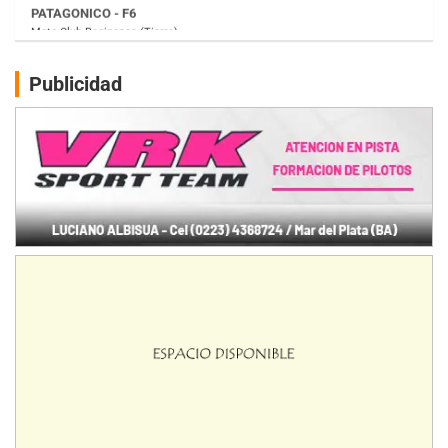
Juventud Unida (Tierra)
Humboldt (Santa Fe)
NORESTE SANTAFESINO - F6
Publicidad
Ciudad de Avellaneda (Asfalto)
Avellaneda (Santa Fe)
SUR SANTAFESINO - F4
José Samuel Sánchez (Tierra)
Rufino (Santa Fe)
TUCUMANO - F5
Juan Navarro (Asfalto)
El Timbó (Tucumán)
COBERTURA ESPECIAL DE E-KART.COM.AR
08/09-AGO
IAME SERIES ARGENTINA 6
Ramiro Tot (Asfalto)
Baradero (Buenos Aires)
KDO - F6
Ciudad de Trenque Lauquen (Asfalto)