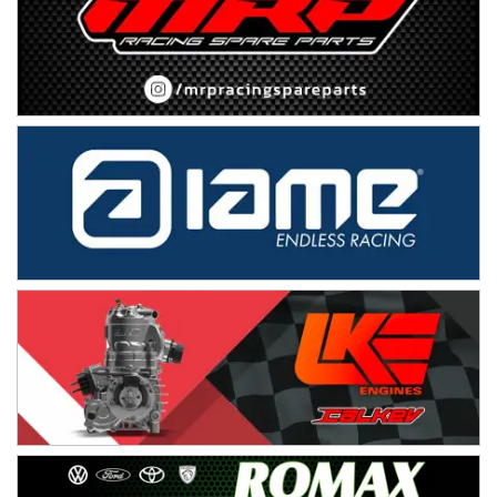
José Samuel Sánchez (Tierra)
Rufino (Santa Fe)
TUCUMANO - F5
Juan Navarro (Asfalto)
El Timbó (Tucumán)