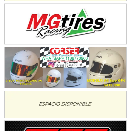
Trenque Lauquen (Buenos Aires)
ENTRERRIANO - F6 (POSTERGADA)
Parque de la Velocidad (Asfalto)
Villaguay (Entre Ríos)
VICTORIENSE - F7
El Cerro (Tierra)
Victoria (Entre Ríos)
PATAGONICO - F6
Moto Club Reginense (Tierra)
Gral. E. Godoy (Río Negro)
CSK - F7
Juventud Unida (Tierra)
Humboldt (Santa Fe)
NORESTE SANTAFESINO - F6
Ciudad de Avellaneda (Asfalto)
Avellaneda (Santa Fe)
SUR SANTAFESINO - F4