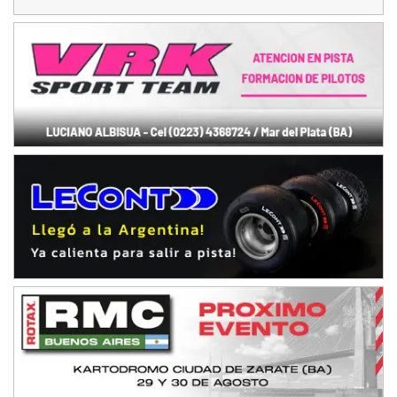
José Samuel Sánchez (Tierra)
Rufino (Santa Fe)
TUCUMANO - F5
Juan Navarro (Asfalto)
El Timbó (Tucumán)