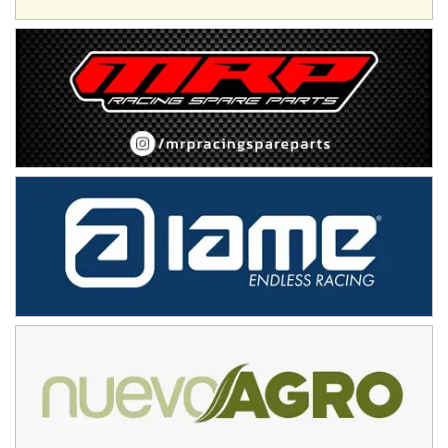
Trenque Lauquen (Buenos Aires)
ENTRERRIANO - F6 (POSTERGADA)
Parque de la Velocidad (Asfalto)
Villaguay (Entre Ríos)
VICTORIENSE - F7
El Cerro (Tierra)
Victoria (Entre Ríos)
PATAGONICO - F6
Moto Club Reginense (Tierra)
Gral. E. Godoy (Río Negro)
CSK - F7
Juventud Unida (Tierra)
Humboldt (Santa Fe)
NORESTE SANTAFESINO - F6
Ciudad de Avellaneda (Asfalto)
Avellaneda (Santa Fe)
SUR SANTAFESINO - F4