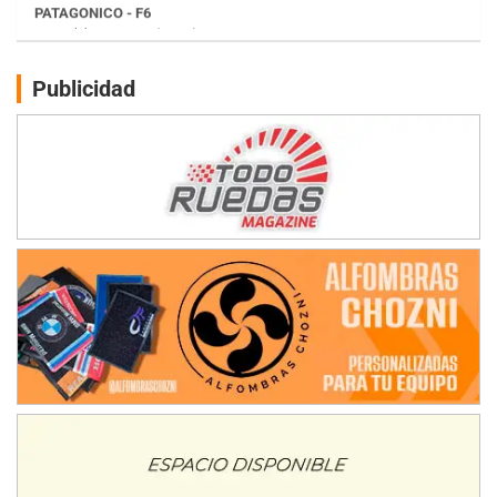
Juventud Unida (Tierra)
Humboldt (Santa Fe)
NORESTE SANTAFESINO - F6
Publicidad
Ciudad de Avellaneda (Asfalto)
Avellaneda (Santa Fe)
SUR SANTAFESINO - F4
José Samuel Sánchez (Tierra)
Rufino (Santa Fe)
TUCUMANO - F5
Juan Navarro (Asfalto)
El Timbó (Tucumán)
COBERTURA ESPECIAL DE E-KART.COM.AR
08/09-AGO
IAME SERIES ARGENTINA 6
Ramiro Tot (Asfalto)
Baradero (Buenos Aires)
KDO - F6
Ciudad de Trenque Lauquen (Asfalto)