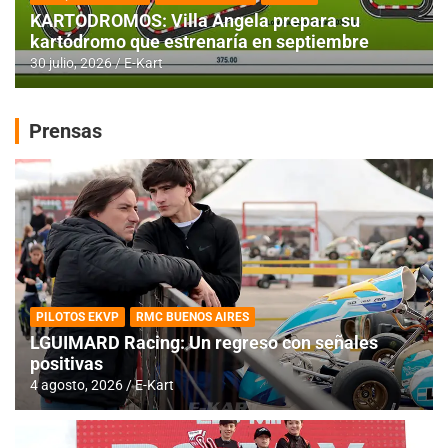
KARTODROMOS: Villa Angela prepara su
kartódromo que estrenaría en septiembre
30 julio, 2026
E-Kart
Prensas
PILOTOS EKVP
RMC BUENOS AIRES
LGUIMARD Racing: Un regreso con señales
positivas
4 agosto, 2026
E-Kart