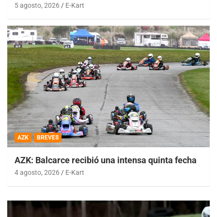
5 agosto, 2026
E-Kart
AZK
BREVES
AZK: Balcarce recibió una intensa quinta fecha
4 agosto, 2026
E-Kart