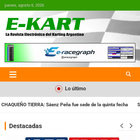
Saltar
jueves, agosto 6, 2026
al
contenido
E-Kart.com.ar | La Revista
Electrónica del Karting en
Argentina
Lo último
ue sede de la quinta fecha
SANTIAGUEÑO: Se cumplió con la 
Destacadas