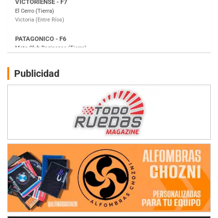
Moto Club Reginense (Tierra)
Gral. E. Godoy (Río Negro)
CSK - F7
Juventud Unida (Tierra)
Humboldt (Santa Fe)
NORESTE SANTAFESINO - F6
Publicidad
Ciudad de Avellaneda (Asfalto)
Avellaneda (Santa Fe)
SUR SANTAFESINO - F4
José Samuel Sánchez (Tierra)
Rufino (Santa Fe)
TUCUMANO - F5
Juan Navarro (Asfalto)
El Timbó (Tucumán)
COBERTURA ESPECIAL DE E-KART.COM.AR
08/09-AGO
IAME SERIES ARGENTINA 6
Ramiro Tot (Asfalto)