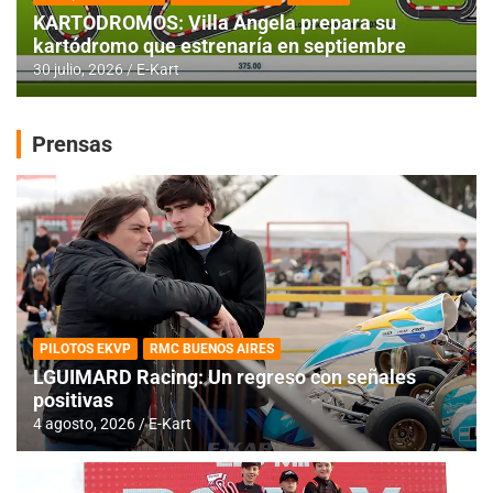
KARTODROMOS: Villa Angela prepara su
kartódromo que estrenaría en septiembre
30 julio, 2026
E-Kart
Prensas
PILOTOS EKVP
RMC BUENOS AIRES
LGUIMARD Racing: Un regreso con señales
positivas
4 agosto, 2026
E-Kart