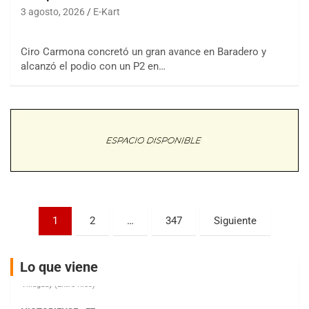
3 agosto, 2026
E-Kart
Ciro Carmona concretó un gran avance en Baradero y
COBERTURA ESPECIAL DE E-KART.COM.AR
08/09-AGO
alcanzó el podio con un P2 en…
IAME SERIES ARGENTINA 6
Ramiro Tot (Asfalto)
Baradero (Buenos Aires)
KDO - F6
Ciudad de Trenque Lauquen (Asfalto)
Trenque Lauquen (Buenos Aires)
ENTRERRIANO - F6 (POSTERGADA)
Parque de la Velocidad (Asfalto)
Paginación
1
2
…
347
Siguiente
Villaguay (Entre Ríos)
de
VICTORIENSE - F7
entradas
El Cerro (Tierra)
Lo que viene
Victoria (Entre Ríos)
PATAGONICO - F6