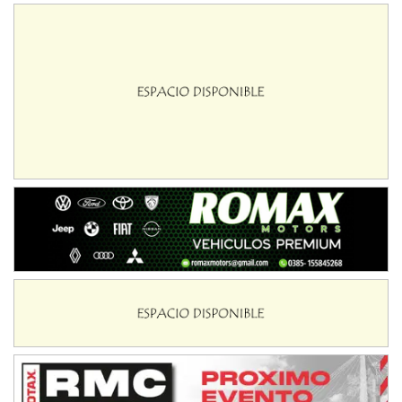
Avellaneda (Santa Fe)
SUR SANTAFESINO - F4
José Samuel Sánchez (Tierra)
Rufino (Santa Fe)
TUCUMANO - F5
Juan Navarro (Asfalto)
El Timbó (Tucumán)