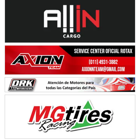
Baradero (Buenos Aires)
KDO - F6
Ciudad de Trenque Lauquen (Asfalto)
Trenque Lauquen (Buenos Aires)
ENTRERRIANO - F6 (POSTERGADA)
Parque de la Velocidad (Asfalto)
Villaguay (Entre Ríos)
VICTORIENSE - F7
El Cerro (Tierra)
Victoria (Entre Ríos)
PATAGONICO - F6
Moto Club Reginense (Tierra)
Gral. E. Godoy (Río Negro)
CSK - F7
Juventud Unida (Tierra)
Humboldt (Santa Fe)
NORESTE SANTAFESINO - F6
Ciudad de Avellaneda (Asfalto)