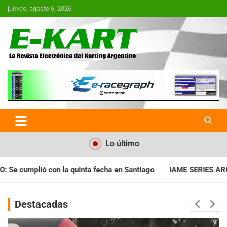
Saltar
jueves, agosto 6, 2026
al
contenido
E-Kart.com.ar | La Revista
Electrónica del Karting en
Argentina
Lo último
a en Santiago
IAME SERIES ARGENTINA: Horarios para la fecha
Destacadas