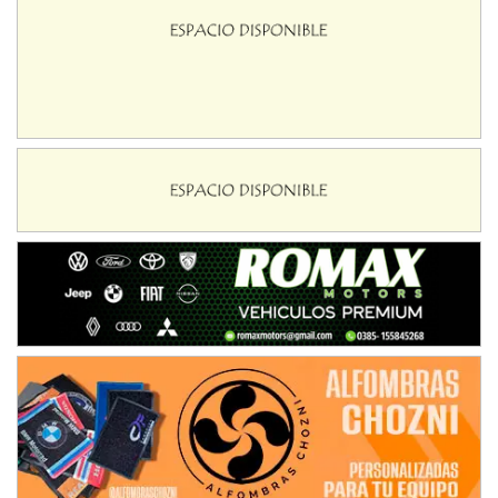
NORESTE SANTAFESINO - F6
Ciudad de Avellaneda (Asfalto)
Avellaneda (Santa Fe)
SUR SANTAFESINO - F4
José Samuel Sánchez (Tierra)
Rufino (Santa Fe)
TUCUMANO - F5
Juan Navarro (Asfalto)
El Timbó (Tucumán)