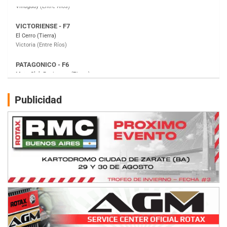
PATAGONICO - F6
Moto Club Reginense (Tierra)
Gral. E. Godoy (Río Negro)
CSK - F7
Juventud Unida (Tierra)
Humboldt (Santa Fe)
NORESTE SANTAFESINO - F6
Publicidad
Ciudad de Avellaneda (Asfalto)
Avellaneda (Santa Fe)
SUR SANTAFESINO - F4
José Samuel Sánchez (Tierra)
Rufino (Santa Fe)
TUCUMANO - F5
Juan Navarro (Asfalto)
El Timbó (Tucumán)
COBERTURA ESPECIAL DE E-KART.COM.AR
08/09-AGO