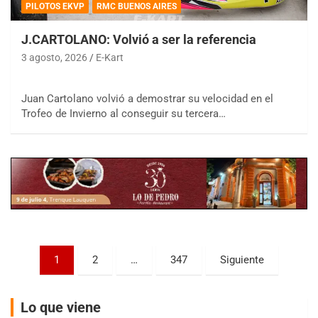
PILOTOS EKVP
RMC BUENOS AIRES
J.CARTOLANO: Volvió a ser la referencia
3 agosto, 2026
E-Kart
COBERTURA ESPECIAL DE E-KART.COM.AR
Juan Cartolano volvió a demostrar su velocidad en el
08/09-AGO
Trofeo de Invierno al conseguir su tercera…
IAME SERIES ARGENTINA 6
Ramiro Tot (Asfalto)
Baradero (Buenos Aires)
KDO - F6
Ciudad de Trenque Lauquen (Asfalto)
Trenque Lauquen (Buenos Aires)
ENTRERRIANO - F6 (POSTERGADA)
Parque de la Velocidad (Asfalto)
Paginación
1
2
…
347
Siguiente
Villaguay (Entre Ríos)
de
VICTORIENSE - F7
entradas
El Cerro (Tierra)
Lo que viene
Victoria (Entre Ríos)