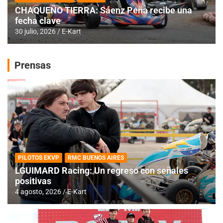
CHAQUEÑO TIERRA: Sáenz Peña recibe una
fecha clave
30 julio, 2026
E-Kart
Prensas
PILOTOS EKVP
RMC BUENOS AIRES
LGUIMARD Racing: Un regreso con señales
positivas
4 agosto, 2026
E-Kart