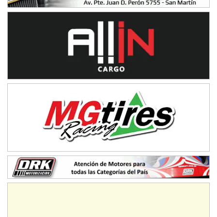
IAME SERIES ARGENTINA 6
Ramiro Tot (Asfalto)
Baradero (Buenos Aires)
KDO - F6
Ciudad de Trenque Lauquen (Asfalto)
Trenque Lauquen (Buenos Aires)
ENTRERRIANO - F6 (POSTERGADA)
Parque de la Velocidad (Asfalto)
Villaguay (Entre Ríos)
VICTORIENSE - F7
El Cerro (Tierra)
Victoria (Entre Ríos)
PATAGONICO - F6
Moto Club Reginense (Tierra)
Gral. E. Godoy (Río Negro)
CSK - F7
Juventud Unida (Tierra)
Humboldt (Santa Fe)