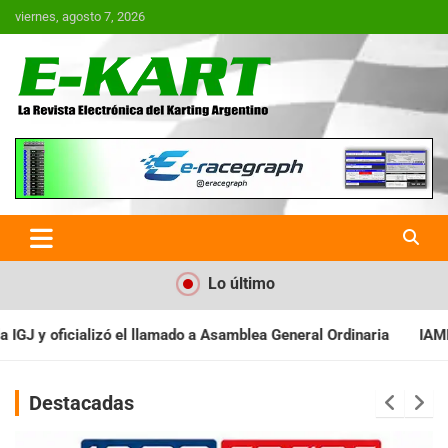
Saltar
viernes, agosto 7, 2026
al
contenido
E-Kart.com.ar | La Revista
Electrónica del Karting en
Argentina
Lo último
Asamblea General Ordinaria
IAME SERIES ARGENTINA: Baradero re
Destacadas