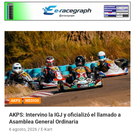
AKPS
MEDIOS
AKPS: Intervino la IGJ y oficializó el llamado a
Asamblea General Ordinaria
6 agosto, 2026
E-Kart