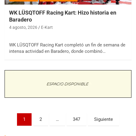
WK LÜSQTOFF Racing Kart: Hizo historia en
Baradero
4 agosto, 2026
E-Kart
WK LÜSQTOFF Racing Kart completó un fin de semana de
COBERTURA ESPECIAL DE E-KART.COM.AR
intensa actividad en Baradero, donde combinó…
08/09-AGO
IAME SERIES ARGENTINA 6
Ramiro Tot (Asfalto)
Baradero (Buenos Aires)
KDO - F6
Ciudad de Trenque Lauquen (Asfalto)
Trenque Lauquen (Buenos Aires)
ENTRERRIANO - F6 (POSTERGADA)
Parque de la Velocidad (Asfalto)
Paginación
1
2
…
347
Siguiente
Villaguay (Entre Ríos)
de
VICTORIENSE - F7