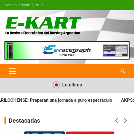
Saltar
viernes, agosto 7, 2026
al
contenido
E-Kart.com.ar | La Revista
Electrónica del Karting en
Argentina
Lo último
ada a puro espectáculo
AKPS: Intervino la IGJ y oficializó el
Destacadas