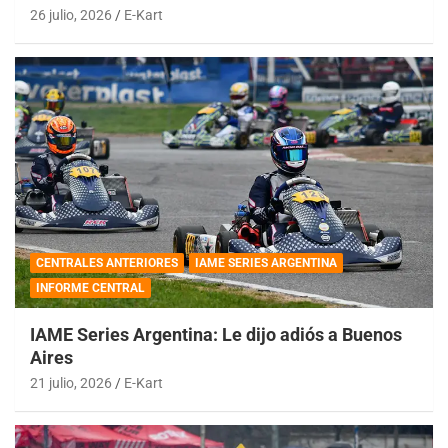
26 julio, 2026
E-Kart
CENTRALES ANTERIORES
IAME SERIES ARGENTINA
INFORME CENTRAL
IAME Series Argentina: Le dijo adiós a Buenos
Aires
21 julio, 2026
E-Kart