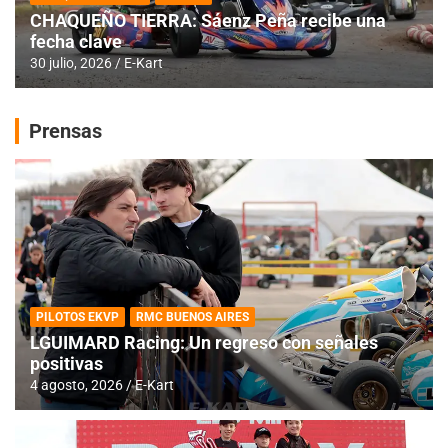
CHAQUEÑO TIERRA: Sáenz Peña recibe una
fecha clave
30 julio, 2026
E-Kart
Prensas
PILOTOS EKVP
RMC BUENOS AIRES
LGUIMARD Racing: Un regreso con señales
positivas
4 agosto, 2026
E-Kart