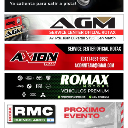
08/09-AGO
IAME SERIES ARGENTINA 6
Ramiro Tot (Asfalto)
Baradero (Buenos Aires)
KDO - F6
Ciudad de Trenque Lauquen (Asfalto)
Trenque Lauquen (Buenos Aires)
ENTRERRIANO - F6 (POSTERGADA)
Parque de la Velocidad (Asfalto)
Villaguay (Entre Ríos)
VICTORIENSE - F7
El Cerro (Tierra)
Victoria (Entre Ríos)
PATAGONICO - F6
Moto Club Reginense (Tierra)
Gral. E. Godoy (Río Negro)
CSK - F7