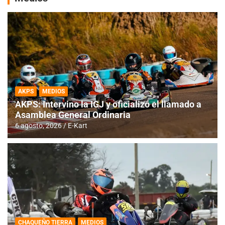
AKPS
MEDIOS
AKPS: Intervino la IGJ y oficializó el llamado a
Asamblea General Ordinaria
6 agosto, 2026
E-Kart
CHAQUEÑO TIERRA
MEDIOS