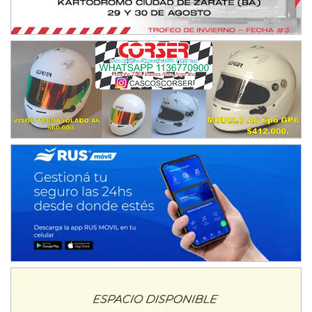
Juventud Unida (Tierra)
Humboldt (Santa Fe)
NORESTE SANTAFESINO - F6
Ciudad de Avellaneda (Asfalto)
Avellaneda (Santa Fe)
SUR SANTAFESINO - F4
José Samuel Sánchez (Tierra)
Rufino (Santa Fe)
TUCUMANO - F5
Juan Navarro (Asfalto)
El Timbó (Tucumán)