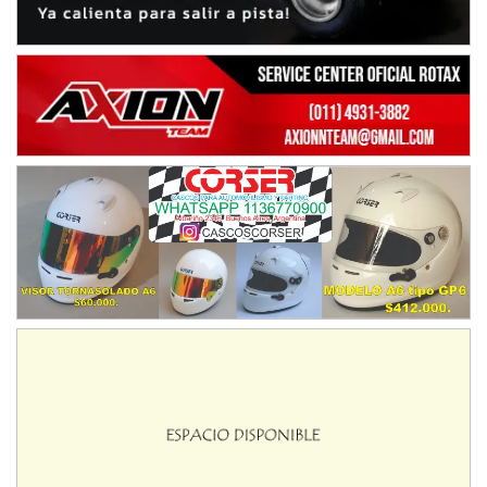
08/09-AGO
IAME SERIES ARGENTINA 6
Ramiro Tot (Asfalto)
Baradero (Buenos Aires)
KDO - F6
Ciudad de Trenque Lauquen (Asfalto)
Trenque Lauquen (Buenos Aires)
ENTRERRIANO - F6 (POSTERGADA)
Parque de la Velocidad (Asfalto)
Villaguay (Entre Ríos)
VICTORIENSE - F7
El Cerro (Tierra)
Victoria (Entre Ríos)
PATAGONICO - F6
Moto Club Reginense (Tierra)
Gral. E. Godoy (Río Negro)
CSK - F7