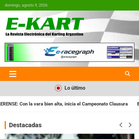
Saltar
domingo, agosto 9, 2026
al
contenido
E-Kart.com.ar | La Revista
Electrónica del Karting en
Argentina
Lo último
nicia el Campeonato Clausura
BARILOCHENSE: Preparan una jo
Destacadas