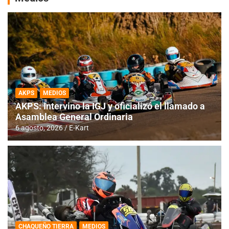
AKPS
MEDIOS
AKPS: Intervino la IGJ y oficializó el llamado a
Asamblea General Ordinaria
6 agosto, 2026
E-Kart
CHAQUEÑO TIERRA
MEDIOS