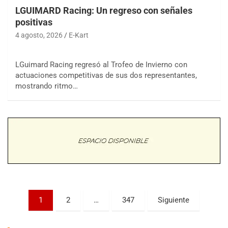
LGUIMARD Racing: Un regreso con señales
positivas
4 agosto, 2026
E-Kart
LGuimard Racing regresó al Trofeo de Invierno con
actuaciones competitivas de sus dos representantes,
COBERTURA ESPECIAL DE E-KART.COM.AR
mostrando ritmo…
08/09-AGO
IAME SERIES ARGENTINA 6
Ramiro Tot (Asfalto)
Baradero (Buenos Aires)
KDO - F6
Ciudad de Trenque Lauquen (Asfalto)
Trenque Lauquen (Buenos Aires)
ENTRERRIANO - F6 (POSTERGADA)
Paginación
Parque de la Velocidad (Asfalto)
1
2
…
347
Siguiente
Villaguay (Entre Ríos)
de
VICTORIENSE - F7