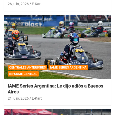
26 julio, 2026
E-Kart
CENTRALES ANTERIORES
IAME SERIES ARGENTINA
INFORME CENTRAL
IAME Series Argentina: Le dijo adiós a Buenos
Aires
21 julio, 2026
E-Kart