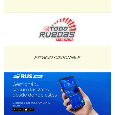
Juventud Unida (Tierra)
Humboldt (Santa Fe)
NORESTE SANTAFESINO - F6
Ciudad de Avellaneda (Asfalto)
Avellaneda (Santa Fe)
SUR SANTAFESINO - F4
José Samuel Sánchez (Tierra)
Rufino (Santa Fe)
TUCUMANO - F5
Juan Navarro (Asfalto)
El Timbó (Tucumán)