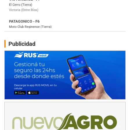
Gral. E. Godoy (Río Negro)
CSK - F7
Juventud Unida (Tierra)
Humboldt (Santa Fe)
NORESTE SANTAFESINO - F6
Publicidad
Ciudad de Avellaneda (Asfalto)
Avellaneda (Santa Fe)
SUR SANTAFESINO - F4
José Samuel Sánchez (Tierra)
Rufino (Santa Fe)
TUCUMANO - F5
Juan Navarro (Asfalto)
El Timbó (Tucumán)
COBERTURA ESPECIAL DE E-KART.COM.AR
08/09-AGO
IAME SERIES ARGENTINA 6
Ramiro Tot (Asfalto)