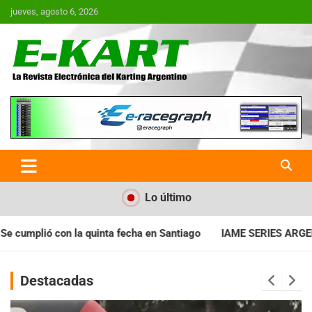
Saltar
jueves, agosto 6, 2026
al
contenido
E-Kart.com.ar | La Revista
Electrónica del Karting en
Argentina
Lo último
en Santiago
IAME SERIES ARGENTINA: Horarios para la fecha c
Destacadas