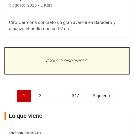
3 agosto, 2026
E-Kart
COBERTURA ESPECIAL DE E-KART.COM.AR
Ciro Carmona concretó un gran avance en Baradero y
08/09-AGO
alcanzó el podio con un P2 en…
IAME SERIES ARGENTINA 6
Ramiro Tot (Asfalto)
Baradero (Buenos Aires)
KDO - F6
Ciudad de Trenque Lauquen (Asfalto)
Trenque Lauquen (Buenos Aires)
ENTRERRIANO - F6 (POSTERGADA)
Parque de la Velocidad (Asfalto)
Paginación
Villaguay (Entre Ríos)
1
2
…
347
Siguiente
de
VICTORIENSE - F7
entradas
El Cerro (Tierra)
Lo que viene
Victoria (Entre Ríos)
PATAGONICO - F6
Moto Club Reginense (Tierra)