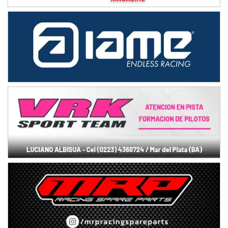
Avellaneda (Santa Fe)
SUR SANTAFESINO - F4
José Samuel Sánchez (Tierra)
Rufino (Santa Fe)
TUCUMANO - F5
Juan Navarro (Asfalto)
El Timbó (Tucumán)