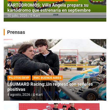
KARTODROMOS: Villa Angela prepara su
kartódromo que estrenaría en septiembre
30 julio, 2026
E-Kart
Prensas
PILOTOS EKVP
RMC BUENOS AIRES
LGUIMARD Racing: Un regreso con señales
positivas
4 agosto, 2026
E-Kart