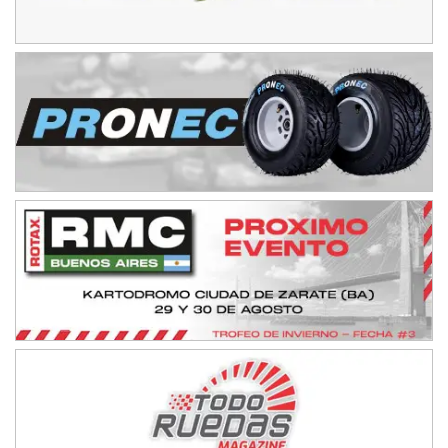
Baradero (Buenos Aires)
KDO - F6
Ciudad de Trenque Lauquen (Asfalto)
Trenque Lauquen (Buenos Aires)
ENTRERRIANO - F6 (POSTERGADA)
Parque de la Velocidad (Asfalto)
Villaguay (Entre Ríos)
VICTORIENSE - F7
El Cerro (Tierra)
Victoria (Entre Ríos)
PATAGONICO - F6
Moto Club Reginense (Tierra)
Gral. E. Godoy (Río Negro)
CSK - F7
Juventud Unida (Tierra)
Humboldt (Santa Fe)
NORESTE SANTAFESINO - F6
Ciudad de Avellaneda (Asfalto)