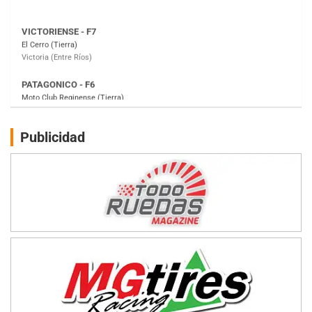
PATAGONICO - F6
Moto Club Reginense (Tierra)
Gral. E. Godoy (Río Negro)
CSK - F7
Juventud Unida (Tierra)
Humboldt (Santa Fe)
NORESTE SANTAFESINO - F6
Publicidad
Ciudad de Avellaneda (Asfalto)
Avellaneda (Santa Fe)
SUR SANTAFESINO - F4
José Samuel Sánchez (Tierra)
Rufino (Santa Fe)
TUCUMANO - F5
Juan Navarro (Asfalto)
El Timbó (Tucumán)
COBERTURA ESPECIAL DE E-KART.COM.AR
08/09-AGO