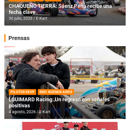
CHAQUEÑO TIERRA: Sáenz Peña recibe una
fecha clave
30 julio, 2026
E-Kart
Prensas
PILOTOS EKVP
RMC BUENOS AIRES
LGUIMARD Racing: Un regreso con señales
positivas
4 agosto, 2026
E-Kart