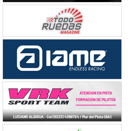
KDO - F6
Ciudad de Trenque Lauquen (Asfalto)
Trenque Lauquen (Buenos Aires)
ENTRERRIANO - F6 (POSTERGADA)
Parque de la Velocidad (Asfalto)
Villaguay (Entre Ríos)
VICTORIENSE - F7
El Cerro (Tierra)
Victoria (Entre Ríos)
PATAGONICO - F6
Moto Club Reginense (Tierra)
Gral. E. Godoy (Río Negro)
CSK - F7
Juventud Unida (Tierra)
Humboldt (Santa Fe)
NORESTE SANTAFESINO - F6
Ciudad de Avellaneda (Asfalto)