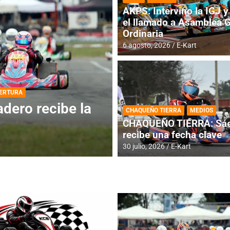
AKPS: Intervino la IGJ y 
el llamado a Asamblea 
Ordinaria
6 agosto, 2026
E-Kart
DESTACADA
INFORME CENTRAL
ios para la
RMC BUENOS AIR
CHAQUEÑO TIERRA
MEDIOS
histórica en Bar
CHAQUEÑO TIERRA: Sáe
recibe una fecha clave
4 agosto, 2026
E-Kart
30 julio, 2026
E-Kart