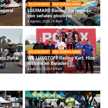
oficializó
PILOTOS EKVP
RMC BUENOS AIRES
General
LGUIMARD Racing: Un regreso
con señales positivas
4 agosto, 2026
E-Kart
RMC BUENOS AIRES
BR
ES: Cerró una jornada
I
PILOTOS EKVP
RMC BUENOS AIRES
adero
f
nz Peña
WK LÜSQTOFF Racing Kart: Hizo
historia en Baradero
6 a
4 agosto, 2026
E-Kart