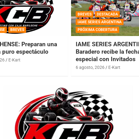
BREVES
DESTACADA
IAME SERIES ARGENTINA
NSE
BREVES
PRÓXIMA COBERTURA
HENSE: Preparan una
IAME SERIES ARGENTI
a puro espectáculo
Baradero recibe la fech
especial con Invitados
026
E-Kart
6 agosto, 2026
E-Kart