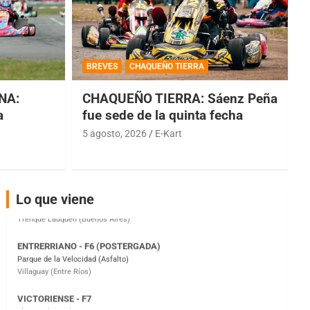
COBERTURA ESPECIAL DE E-KART.COM.AR
08/09-AGO
BREVES
CHAQUEÑO TIERRA
IAME SERIES ARGENTINA 6
Ramiro Tot (Asfalto)
NA:
CHAQUEÑO TIERRA: Sáenz Peña
Baradero (Buenos Aires)
a
fue sede de la quinta fecha
5 agosto, 2026
E-Kart
KDO - F6
Ciudad de Trenque Lauquen (Asfalto)
Trenque Lauquen (Buenos Aires)
ENTRERRIANO - F6 (POSTERGADA)
Lo que viene
Parque de la Velocidad (Asfalto)
Villaguay (Entre Ríos)
VICTORIENSE - F7
El Cerro (Tierra)
Victoria (Entre Ríos)
PATAGONICO - F6
Moto Club Reginense (Tierra)