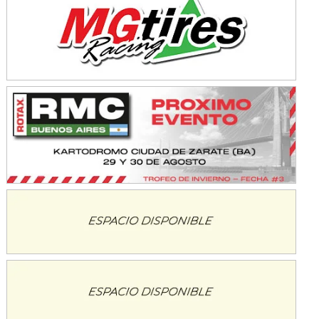
Avellaneda (Santa Fe)
SUR SANTAFESINO - F4
José Samuel Sánchez (Tierra)
Rufino (Santa Fe)
TUCUMANO - F5
Juan Navarro (Asfalto)
El Timbó (Tucumán)