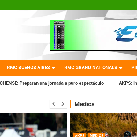
RMC BUENOS AIRES
RMC GRAND NATIONALS
PI
rnada a puro espectáculo
AKPS: Intervino la IGJ y oficiali
Medios
AKPS
MEDIOS