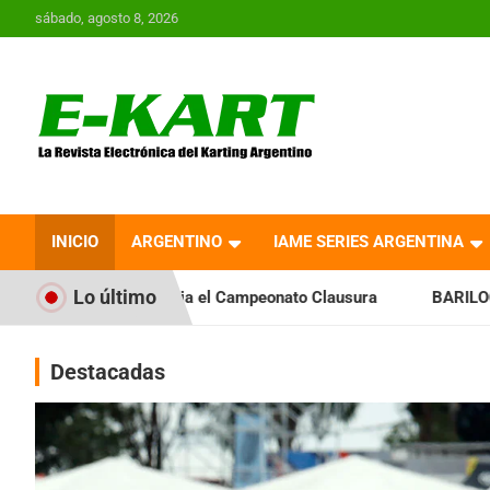
Saltar
sábado, agosto 8, 2026
al
contenido
E-Kart.com.ar | La
Revista Electrónica del
INICIO
ARGENTINO
IAME SERIES ARGENTINA
Karting en Argentina
Lo último
cia el Campeonato Clausura
BARILOCHENSE: Preparan una jo
Destacadas