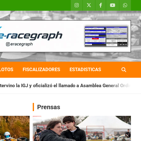
LOTOS
FISCALIZADORES
ESTADISTICAS
zó el llamado a Asamblea General Ordinaria
IAME SERIES ARGE
Prensas