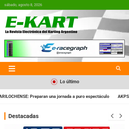
Saltar
sábado, agosto 8, 2026
al
contenido
E-Kart.com.ar | La Revista
Electrónica del Karting en
Argentina
Lo último
ada a puro espectáculo
AKPS: Intervino la IGJ y oficializó el
Destacadas