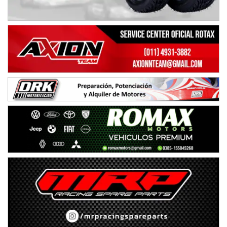
Humboldt (Santa Fe)
NORESTE SANTAFESINO - F6
Ciudad de Avellaneda (Asfalto)
Avellaneda (Santa Fe)
SUR SANTAFESINO - F4
José Samuel Sánchez (Tierra)
Rufino (Santa Fe)
TUCUMANO - F5
Juan Navarro (Asfalto)
El Timbó (Tucumán)