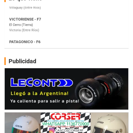
Victoria (Entre Ríos)
PATAGONICO - F6
Moto Club Reginense (Tierra)
Gral. E. Godoy (Río Negro)
CSK - F7
Juventud Unida (Tierra)
Humboldt (Santa Fe)
NORESTE SANTAFESINO - F6
Publicidad
Ciudad de Avellaneda (Asfalto)
Avellaneda (Santa Fe)
SUR SANTAFESINO - F4
José Samuel Sánchez (Tierra)
Rufino (Santa Fe)
TUCUMANO - F5
Juan Navarro (Asfalto)
El Timbó (Tucumán)
COBERTURA ESPECIAL DE E-KART.COM.AR
08/09-AGO