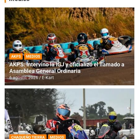
AKPS
MEDIOS
AKPS: Intervino la IGJ y oficializó el llamado a
Asamblea General Ordinaria
6 agosto, 2026
E-Kart
CHAQUEÑO TIERRA
MEDIOS