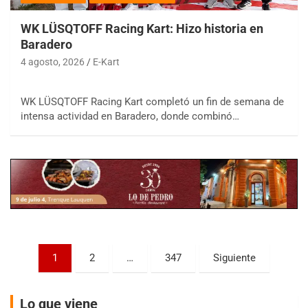
WK LÜSQTOFF Racing Kart: Hizo historia en
Baradero
4 agosto, 2026
E-Kart
COBERTURA ESPECIAL DE E-KART.COM.AR
WK LÜSQTOFF Racing Kart completó un fin de semana de
08/09-AGO
intensa actividad en Baradero, donde combinó…
IAME SERIES ARGENTINA 6
Ramiro Tot (Asfalto)
Baradero (Buenos Aires)
KDO - F6
Ciudad de Trenque Lauquen (Asfalto)
Trenque Lauquen (Buenos Aires)
ENTRERRIANO - F6 (POSTERGADA)
Paginación
Parque de la Velocidad (Asfalto)
1
2
…
347
Siguiente
Villaguay (Entre Ríos)
de
VICTORIENSE - F7
entradas
Lo que viene
El Cerro (Tierra)