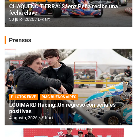
CHAQUEÑO TIERRA: Sáenz Peña recibe una
fecha clave
30 julio, 2026
E-Kart
Prensas
PILOTOS EKVP
RMC BUENOS AIRES
LGUIMARD Racing: Un regreso con señales
positivas
4 agosto, 2026
E-Kart