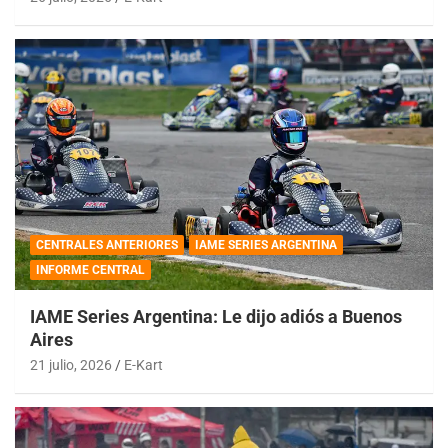
CENTRALES ANTERIORES
IAME SERIES ARGENTINA
INFORME CENTRAL
IAME Series Argentina: Le dijo adiós a Buenos
Aires
21 julio, 2026
E-Kart