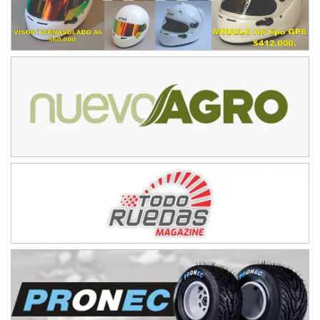
IAME SERIES ARGENTINA 6
Ramiro Tot (Asfalto)
Baradero (Buenos Aires)
KDO - F6
Ciudad de Trenque Lauquen (Asfalto)
Trenque Lauquen (Buenos Aires)
ENTRERRIANO - F6 (POSTERGADA)
Parque de la Velocidad (Asfalto)
Villaguay (Entre Ríos)
VICTORIENSE - F7
El Cerro (Tierra)
Victoria (Entre Ríos)
PATAGONICO - F6
Moto Club Reginense (Tierra)
Gral. E. Godoy (Río Negro)
CSK - F7
Juventud Unida (Tierra)