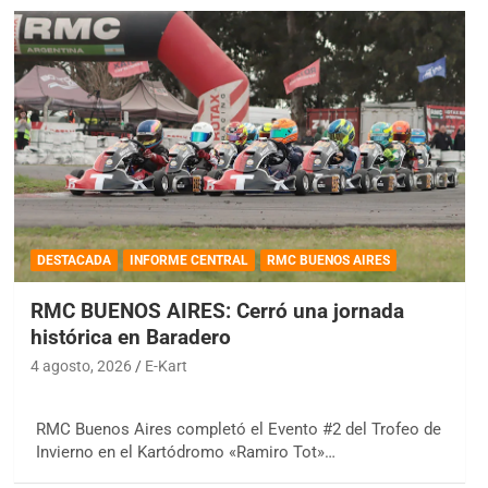
DESTACADA
INFORME CENTRAL
RMC BUENOS AIRES
RMC BUENOS AIRES: Cerró una jornada
histórica en Baradero
4 agosto, 2026
E-Kart
RMC Buenos Aires completó el Evento #2 del Trofeo de
Invierno en el Kartódromo «Ramiro Tot»…