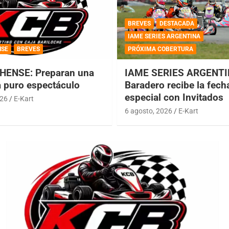
BREVES
DESTACADA
IAME SERIES ARGENTINA
NSE
BREVES
PRÓXIMA COBERTURA
HENSE: Preparan una
IAME SERIES ARGENTI
a puro espectáculo
Baradero recibe la fech
especial con Invitados
026
E-Kart
6 agosto, 2026
E-Kart