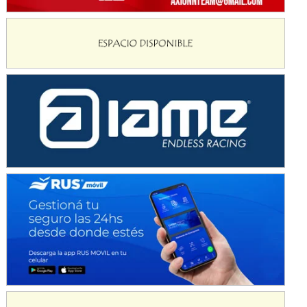
KDO - F6
Ciudad de Trenque Lauquen (Asfalto)
Trenque Lauquen (Buenos Aires)
ENTRERRIANO - F6 (POSTERGADA)
Parque de la Velocidad (Asfalto)
Villaguay (Entre Ríos)
VICTORIENSE - F7
El Cerro (Tierra)
Victoria (Entre Ríos)
PATAGONICO - F6
Moto Club Reginense (Tierra)
Gral. E. Godoy (Río Negro)
CSK - F7
Juventud Unida (Tierra)
Humboldt (Santa Fe)
NORESTE SANTAFESINO - F6
Ciudad de Avellaneda (Asfalto)