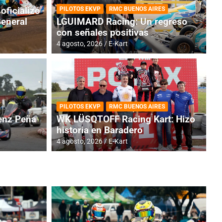
oficializó
PILOTOS EKVP
RMC BUENOS AIRES
General
LGUIMARD Racing: Un regreso
con señales positivas
4 agosto, 2026
E-Kart
RMC BUENOS AIRES
BR
ES: Cerró una jornada
I
PILOTOS EKVP
RMC BUENOS AIRES
adero
f
nz Peña
WK LÜSQTOFF Racing Kart: Hizo
historia en Baradero
6 a
4 agosto, 2026
E-Kart