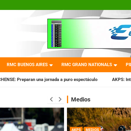
RMC BUENOS AIRES
RMC GRAND NATIONALS
PI
rnada a puro espectáculo
AKPS: Intervino la IGJ y oficiali
Medios
AKPS
MEDIOS