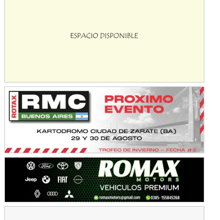
Avellaneda (Santa Fe)
SUR SANTAFESINO - F4
José Samuel Sánchez (Tierra)
Rufino (Santa Fe)
TUCUMANO - F5
Juan Navarro (Asfalto)
El Timbó (Tucumán)