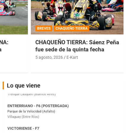
COBERTURA ESPECIAL DE E-KART.COM.AR
08/09-AGO
BREVES
CHAQUEÑO TIERRA
IAME SERIES ARGENTINA 6
Ramiro Tot (Asfalto)
NA:
CHAQUEÑO TIERRA: Sáenz Peña
Baradero (Buenos Aires)
a
fue sede de la quinta fecha
5 agosto, 2026
E-Kart
KDO - F6
Ciudad de Trenque Lauquen (Asfalto)
Trenque Lauquen (Buenos Aires)
ENTRERRIANO - F6 (POSTERGADA)
Lo que viene
Parque de la Velocidad (Asfalto)
Villaguay (Entre Ríos)
VICTORIENSE - F7
El Cerro (Tierra)
Victoria (Entre Ríos)
PATAGONICO - F6
Moto Club Reginense (Tierra)