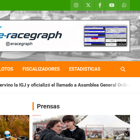
LOTOS
FISCALIZADORES
ESTADISTICAS
zó el llamado a Asamblea General Ordinaria
IAME SERIES ARGEN
Prensas