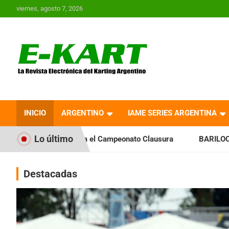
Saltar
viernes, agosto 7, 2026
al
contenido
E-Kart.com.ar | La
Revista Electrónica del
INICIO
ARGENTINO
IAME SERIES ARGENTINA
Karting en Argentina
Lo último
ia el Campeonato Clausura
BARILOCHENSE: Preparan una jo
Destacadas