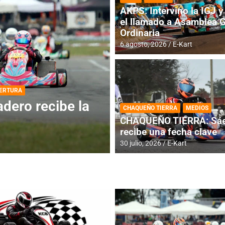
AKPS: Intervino la IGJ y 
el llamado a Asamblea 
Ordinaria
6 agosto, 2026
E-Kart
DESTACADA
INFORME CENTRAL
ios para la
RMC BUENOS AIR
CHAQUEÑO TIERRA
MEDIOS
histórica en Bar
CHAQUEÑO TIERRA: Sáe
recibe una fecha clave
4 agosto, 2026
E-Kart
30 julio, 2026
E-Kart