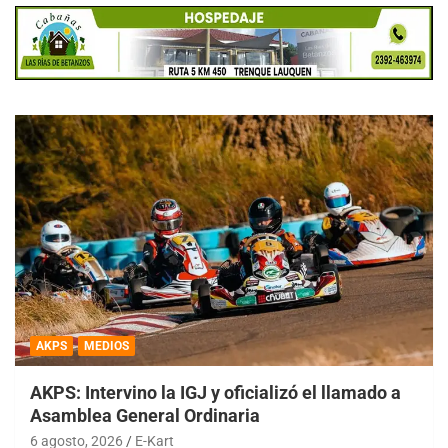
AKPS
MEDIOS
AKPS: Intervino la IGJ y oficializó el llamado a
Asamblea General Ordinaria
6 agosto, 2026
E-Kart