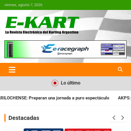
Saltar
viernes, agosto 7, 2026
al
contenido
E-Kart.com.ar | La Revista
Electrónica del Karting en
Argentina
Lo último
ada a puro espectáculo
AKPS: Intervino la IGJ y oficializó el 
Destacadas