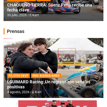
CHAQUEÑO TIERRA: Sáenz Peña recibe una
fecha clave
30 julio, 2026
E-Kart
Prensas
PILOTOS EKVP
RMC BUENOS AIRES
LGUIMARD Racing: Un regreso con señales
positivas
4 agosto, 2026
E-Kart