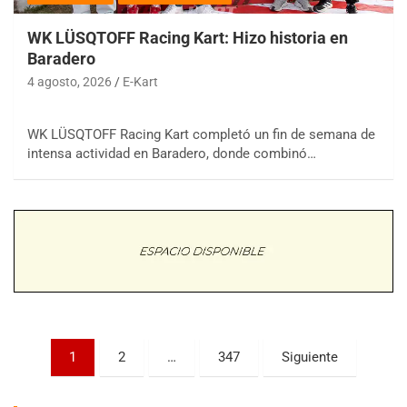
WK LÜSQTOFF Racing Kart: Hizo historia en
Baradero
4 agosto, 2026
E-Kart
WK LÜSQTOFF Racing Kart completó un fin de semana de
COBERTURA ESPECIAL DE E-KART.COM.AR
intensa actividad en Baradero, donde combinó…
08/09-AGO
IAME SERIES ARGENTINA 6
Ramiro Tot (Asfalto)
Baradero (Buenos Aires)
KDO - F6
Ciudad de Trenque Lauquen (Asfalto)
Trenque Lauquen (Buenos Aires)
ENTRERRIANO - F6 (POSTERGADA)
Parque de la Velocidad (Asfalto)
Paginación
1
2
…
347
Siguiente
Villaguay (Entre Ríos)
de
VICTORIENSE - F7