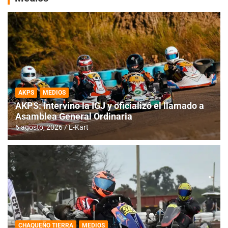
AKPS
MEDIOS
AKPS: Intervino la IGJ y oficializó el llamado a
Asamblea General Ordinaria
6 agosto, 2026
E-Kart
CHAQUEÑO TIERRA
MEDIOS