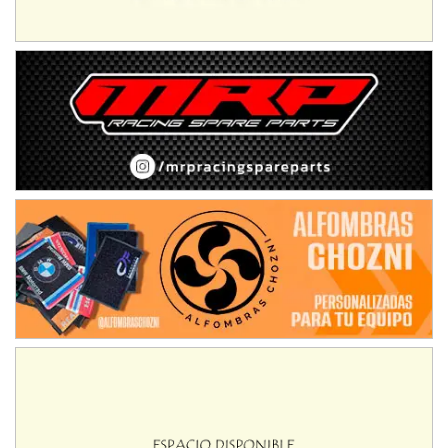
08/09-AGO
IAME SERIES ARGENTINA 6
Ramiro Tot (Asfalto)
Baradero (Buenos Aires)
KDO - F6
Ciudad de Trenque Lauquen (Asfalto)
Trenque Lauquen (Buenos Aires)
ENTRERRIANO - F6 (POSTERGADA)
Parque de la Velocidad (Asfalto)
Villaguay (Entre Ríos)
VICTORIENSE - F7
El Cerro (Tierra)
Victoria (Entre Ríos)
PATAGONICO - F6
Moto Club Reginense (Tierra)
Gral. E. Godoy (Río Negro)
CSK - F7
Juventud Unida (Tierra)