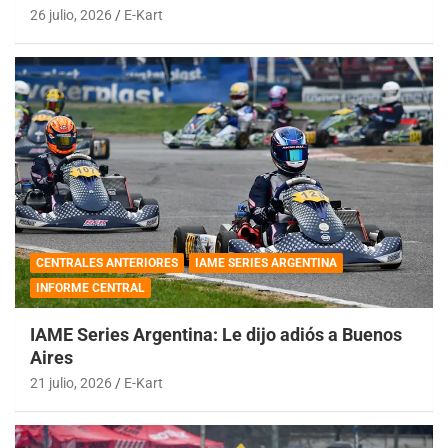
26 julio, 2026
E-Kart
CENTRALES ANTERIORES
IAME SERIES ARGENTINA
INFORME CENTRAL
IAME Series Argentina: Le dijo adiós a Buenos
Aires
21 julio, 2026
E-Kart