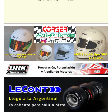
Humboldt (Santa Fe)
NORESTE SANTAFESINO - F6
Ciudad de Avellaneda (Asfalto)
Avellaneda (Santa Fe)
SUR SANTAFESINO - F4
José Samuel Sánchez (Tierra)
Rufino (Santa Fe)
TUCUMANO - F5
Juan Navarro (Asfalto)
El Timbó (Tucumán)