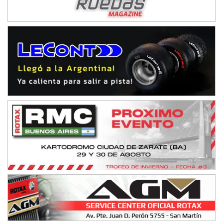
Baradero (Buenos Aires)
KDO - F6
Ciudad de Trenque Lauquen (Asfalto)
Trenque Lauquen (Buenos Aires)
ENTRERRIANO - F6 (POSTERGADA)
Parque de la Velocidad (Asfalto)
Villaguay (Entre Ríos)
VICTORIENSE - F7
El Cerro (Tierra)
Victoria (Entre Ríos)
PATAGONICO - F6
Moto Club Reginense (Tierra)
Gral. E. Godoy (Río Negro)
CSK - F7
Juventud Unida (Tierra)
Humboldt (Santa Fe)
NORESTE SANTAFESINO - F6
Ciudad de Avellaneda (Asfalto)