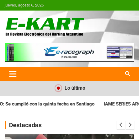
Saltar
jueves, agosto 6, 2026
al
contenido
E-Kart.com.ar | La Revista
Electrónica del Karting en
Argentina
Lo último
a en Santiago
IAME SERIES ARGENTINA: Horarios para la fecha
Destacadas