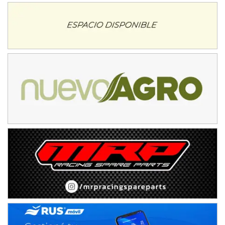
Avellaneda (Santa Fe)
SUR SANTAFESINO - F4
José Samuel Sánchez (Tierra)
Rufino (Santa Fe)
TUCUMANO - F5
Juan Navarro (Asfalto)
El Timbó (Tucumán)