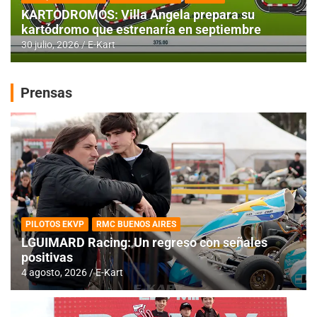
KARTODROMOS: Villa Angela prepara su
kartódromo que estrenaría en septiembre
30 julio, 2026
E-Kart
Prensas
PILOTOS EKVP
RMC BUENOS AIRES
LGUIMARD Racing: Un regreso con señales
positivas
4 agosto, 2026
E-Kart