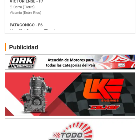
Moto Club Reginense (Tierra)
Gral. E. Godoy (Río Negro)
CSK - F7
Juventud Unida (Tierra)
Humboldt (Santa Fe)
NORESTE SANTAFESINO - F6
Publicidad
Ciudad de Avellaneda (Asfalto)
Avellaneda (Santa Fe)
SUR SANTAFESINO - F4
José Samuel Sánchez (Tierra)
Rufino (Santa Fe)
TUCUMANO - F5
Juan Navarro (Asfalto)
El Timbó (Tucumán)
COBERTURA ESPECIAL DE E-KART.COM.AR
08/09-AGO
IAME SERIES ARGENTINA 6
Ramiro Tot (Asfalto)