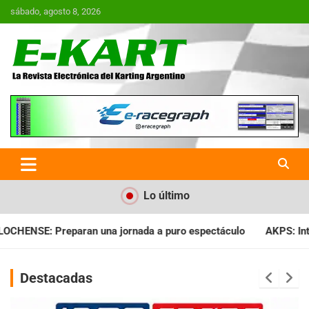
Saltar
sábado, agosto 8, 2026
al
contenido
E-Kart.com.ar | La Revista
Electrónica del Karting en
Argentina
Lo último
a a puro espectáculo
AKPS: Intervino la IGJ y oficializó el l
Destacadas