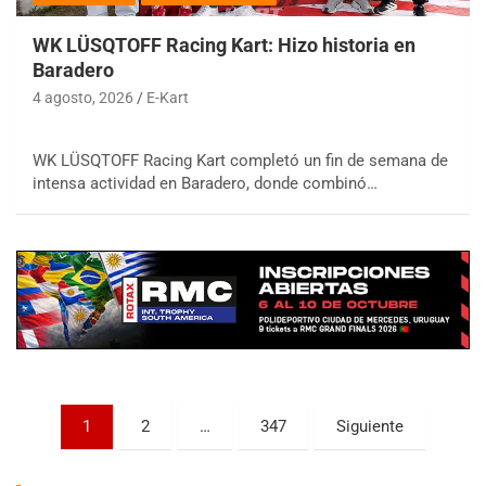
WK LÜSQTOFF Racing Kart: Hizo historia en
Baradero
4 agosto, 2026
E-Kart
WK LÜSQTOFF Racing Kart completó un fin de semana de
COBERTURA ESPECIAL DE E-KART.COM.AR
08/09-AGO
intensa actividad en Baradero, donde combinó…
IAME SERIES ARGENTINA 6
Ramiro Tot (Asfalto)
Baradero (Buenos Aires)
KDO - F6
Ciudad de Trenque Lauquen (Asfalto)
Trenque Lauquen (Buenos Aires)
ENTRERRIANO - F6 (POSTERGADA)
Parque de la Velocidad (Asfalto)
Paginación
1
2
…
347
Siguiente
Villaguay (Entre Ríos)
de
VICTORIENSE - F7