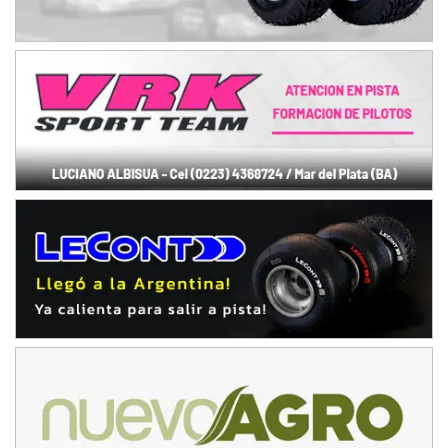
08/09-AGO
IAME SERIES ARGENTINA 6
Ramiro Tot (Asfalto)
Baradero (Buenos Aires)
KDO - F6
Ciudad de Trenque Lauquen (Asfalto)
Trenque Lauquen (Buenos Aires)
ENTRERRIANO - F6 (POSTERGADA)
Parque de la Velocidad (Asfalto)
Villaguay (Entre Ríos)
VICTORIENSE - F7
El Cerro (Tierra)
Victoria (Entre Ríos)
PATAGONICO - F6
Moto Club Reginense (Tierra)
Gral. E. Godoy (Río Negro)
CSK - F7
Juventud Unida (Tierra)