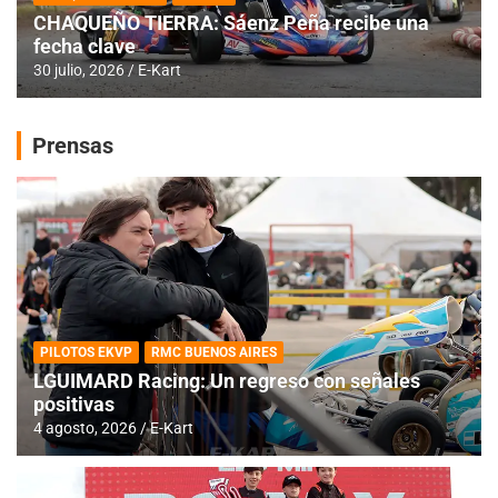
CHAQUEÑO TIERRA: Sáenz Peña recibe una
fecha clave
30 julio, 2026
E-Kart
Prensas
PILOTOS EKVP
RMC BUENOS AIRES
LGUIMARD Racing: Un regreso con señales
positivas
4 agosto, 2026
E-Kart