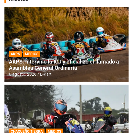
AKPS
MEDIOS
AKPS: Intervino la IGJ y oficializó el llamado a
Asamblea General Ordinaria
6 agosto, 2026
E-Kart
CHAQUEÑO TIERRA
MEDIOS