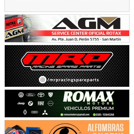
Humboldt (Santa Fe)
NORESTE SANTAFESINO - F6
Ciudad de Avellaneda (Asfalto)
Avellaneda (Santa Fe)
SUR SANTAFESINO - F4
José Samuel Sánchez (Tierra)
Rufino (Santa Fe)
TUCUMANO - F5
Juan Navarro (Asfalto)
El Timbó (Tucumán)