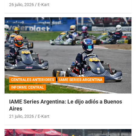
26 julio, 2026
E-Kart
CENTRALES ANTERIORES
IAME SERIES ARGENTINA
INFORME CENTRAL
IAME Series Argentina: Le dijo adiós a Buenos
Aires
21 julio, 2026
E-Kart