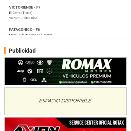
PATAGONICO - F6
Moto Club Reginense (Tierra)
Gral. E. Godoy (Río Negro)
CSK - F7
Juventud Unida (Tierra)
Humboldt (Santa Fe)
NORESTE SANTAFESINO - F6
Publicidad
Ciudad de Avellaneda (Asfalto)
Avellaneda (Santa Fe)
SUR SANTAFESINO - F4
José Samuel Sánchez (Tierra)
Rufino (Santa Fe)
TUCUMANO - F5
Juan Navarro (Asfalto)
El Timbó (Tucumán)
COBERTURA ESPECIAL DE E-KART.COM.AR
08/09-AGO
IAME SERIES ARGENTINA 6