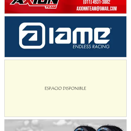
Ramiro Tot (Asfalto)
Baradero (Buenos Aires)
KDO - F6
Ciudad de Trenque Lauquen (Asfalto)
Trenque Lauquen (Buenos Aires)
ENTRERRIANO - F6 (POSTERGADA)
Parque de la Velocidad (Asfalto)
Villaguay (Entre Ríos)
VICTORIENSE - F7
El Cerro (Tierra)
Victoria (Entre Ríos)
PATAGONICO - F6
Moto Club Reginense (Tierra)
Gral. E. Godoy (Río Negro)
CSK - F7
Juventud Unida (Tierra)
Humboldt (Santa Fe)