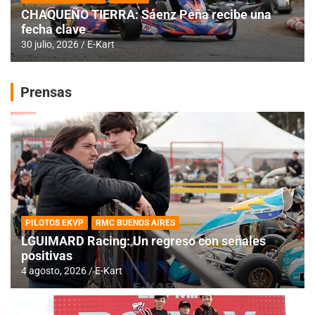
CHAQUEÑO TIERRA: Sáenz Peña recibe una
fecha clave
30 julio, 2026
E-Kart
Prensas
PILOTOS EKVP
RMC BUENOS AIRES
LGUIMARD Racing: Un regreso con señales
positivas
4 agosto, 2026
E-Kart