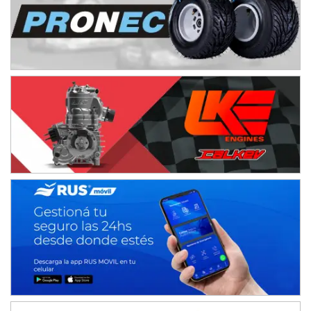
NORESTE SANTAFESINO - F6
Ciudad de Avellaneda (Asfalto)
Avellaneda (Santa Fe)
SUR SANTAFESINO - F4
José Samuel Sánchez (Tierra)
Rufino (Santa Fe)
TUCUMANO - F5
Juan Navarro (Asfalto)
El Timbó (Tucumán)