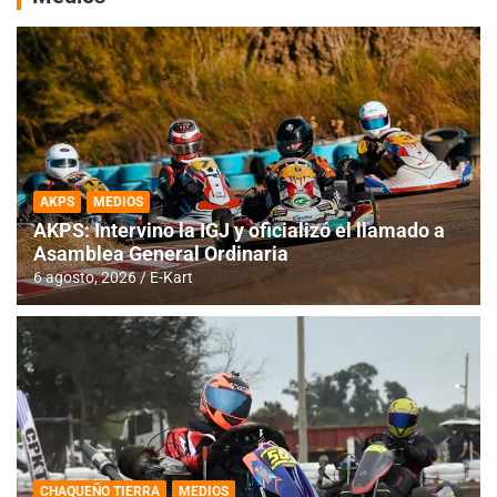
AKPS
MEDIOS
AKPS: Intervino la IGJ y oficializó el llamado a
Asamblea General Ordinaria
6 agosto, 2026
E-Kart
CHAQUEÑO TIERRA
MEDIOS