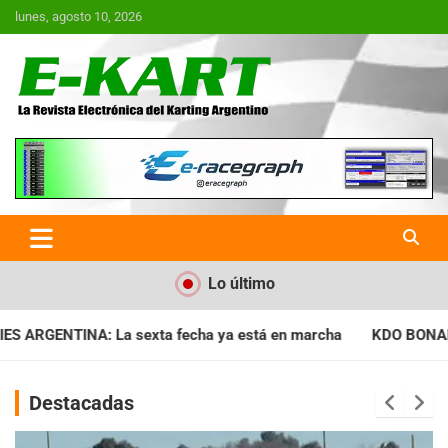
Saltar
lunes, agosto 10, 2026
al
contenido
E-Kart.com.ar | La Revista
Electrónica del Karting en
Argentina
Lo último
ya está en marcha
KDO BONAERENSE: Con la vara bien alta, in
Destacadas