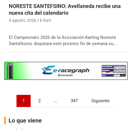
NORESTE SANTEFSINO: Avellaneda recibe una
nueva cita del calendario
4 agosto, 2026
E-Kart
COBERTURA ESPECIAL DE E-KART.COM.AR
08/09-AGO
El Campeonato 2026 de la Asociación Karting Noreste
Santafesino disputará este próximo fin de semana su…
IAME SERIES ARGENTINA 6
Ramiro Tot (Asfalto)
Baradero (Buenos Aires)
KDO - F6
Ciudad de Trenque Lauquen (Asfalto)
Trenque Lauquen (Buenos Aires)
ENTRERRIANO - F6 (POSTERGADA)
Parque de la Velocidad (Asfalto)
Paginación
Villaguay (Entre Ríos)
1
2
…
347
Siguiente
de
VICTORIENSE - F7
entradas
El Cerro (Tierra)
Lo que viene
Victoria (Entre Ríos)