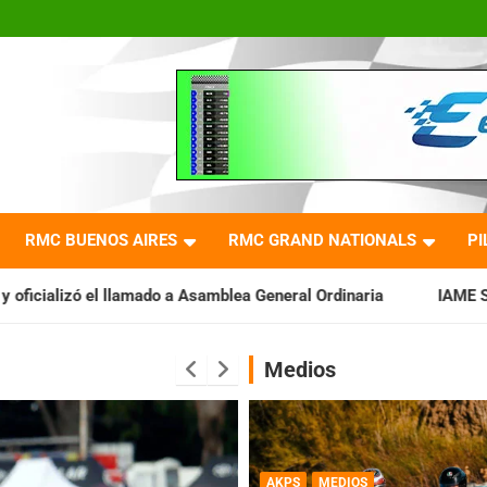
RMC BUENOS AIRES
RMC GRAND NATIONALS
PI
o a Asamblea General Ordinaria
IAME SERIES ARGENTINA: Bara
Medios
AKPS
MEDIOS