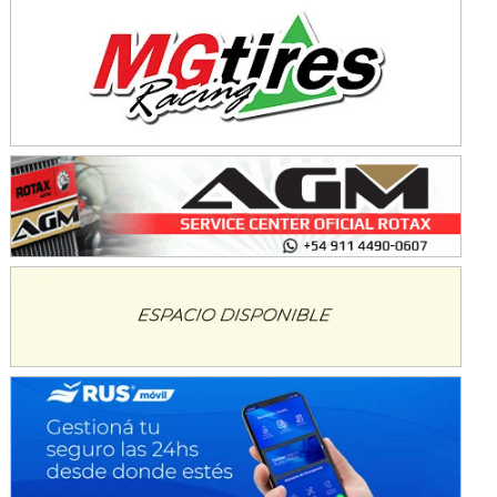
Avellaneda (Santa Fe)
SUR SANTAFESINO - F4
José Samuel Sánchez (Tierra)
Rufino (Santa Fe)
TUCUMANO - F5
Juan Navarro (Asfalto)
El Timbó (Tucumán)