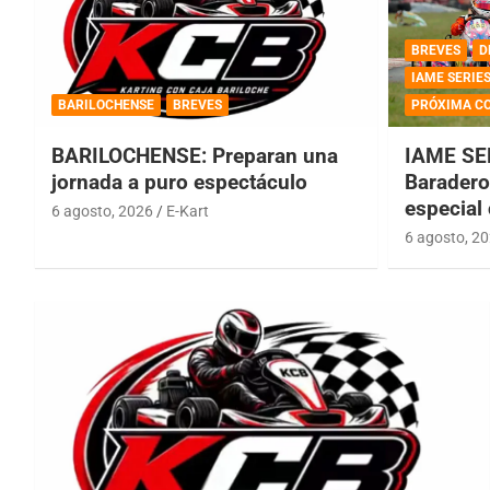
BREVES
D
IAME SERIE
BARILOCHENSE
BREVES
PRÓXIMA C
BARILOCHENSE: Preparan una
IAME SE
jornada a puro espectáculo
Baradero 
especial
6 agosto, 2026
E-Kart
6 agosto, 2