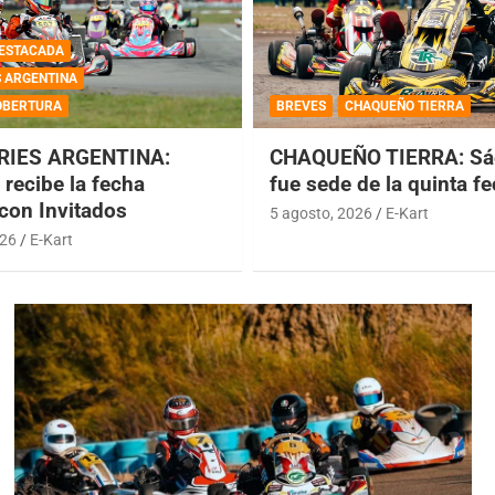
ESTACADA
S ARGENTINA
OBERTURA
BREVES
CHAQUEÑO TIERRA
RIES ARGENTINA:
CHAQUEÑO TIERRA: Sá
recibe la fecha
fue sede de la quinta f
 con Invitados
5 agosto, 2026
E-Kart
026
E-Kart