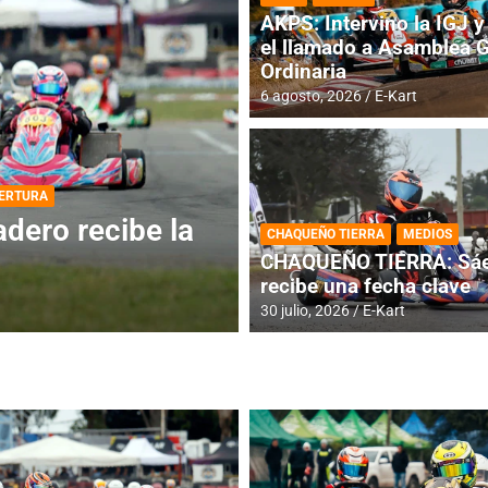
AKPS: Intervino la IGJ y 
el llamado a Asamblea 
Ordinaria
6 agosto, 2026
E-Kart
DESTACADA
INFORME CENTRAL
ios para la
RMC BUENOS AIR
CHAQUEÑO TIERRA
MEDIOS
histórica en Bar
CHAQUEÑO TIERRA: Sáe
recibe una fecha clave
4 agosto, 2026
E-Kart
30 julio, 2026
E-Kart