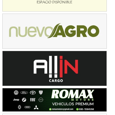
Baradero (Buenos Aires)
KDO - F6
Ciudad de Trenque Lauquen (Asfalto)
Trenque Lauquen (Buenos Aires)
ENTRERRIANO - F6 (POSTERGADA)
Parque de la Velocidad (Asfalto)
Villaguay (Entre Ríos)
VICTORIENSE - F7
El Cerro (Tierra)
Victoria (Entre Ríos)
PATAGONICO - F6
Moto Club Reginense (Tierra)
Gral. E. Godoy (Río Negro)
CSK - F7
Juventud Unida (Tierra)
Humboldt (Santa Fe)
NORESTE SANTAFESINO - F6
Ciudad de Avellaneda (Asfalto)