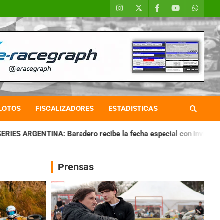
LOTOS
FISCALIZADORES
ESTADISTICAS
dero recibe la fecha especial con Invitados
CHAQUEÑO TIER
Prensas