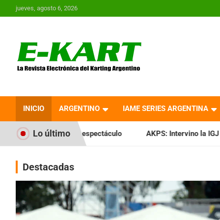
Saltar
jueves, agosto 6, 2026
al
contenido
E-Kart.com.ar | La
Revista Electrónica del
INICIO
ARGENTINO
IAME SERIES ARGENTINA
Karting en Argentina
Lo último
o espectáculo
AKPS: Intervino la IGJ y oficializó el llamad
Destacadas