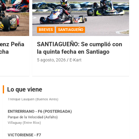
COBERTURA ESPECIAL DE E-KART.COM.AR
08/09-AGO
BREVES
SANTIAGUEÑO
IAME SERIES ARGENTINA 6
enz Peña
SANTIAGUEÑO: Se cumplió con
Ramiro Tot (Asfalto)
echa
la quinta fecha en Santiago
Baradero (Buenos Aires)
5 agosto, 2026
E-Kart
KDO - F6
Ciudad de Trenque Lauquen (Asfalto)
Trenque Lauquen (Buenos Aires)
ENTRERRIANO - F6 (POSTERGADA)
Lo que viene
Parque de la Velocidad (Asfalto)
Villaguay (Entre Ríos)
VICTORIENSE - F7
El Cerro (Tierra)
Victoria (Entre Ríos)
PATAGONICO - F6
Moto Club Reginense (Tierra)