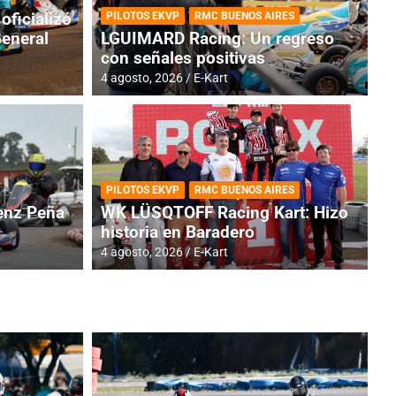
oficializó
PILOTOS EKVP
RMC BUENOS AIRES
General
LGUIMARD Racing: Un regreso
con señales positivas
4 agosto, 2026
E-Kart
RMC BUENOS AIRES
BR
ES: Cerró una jornada
I
PILOTOS EKVP
RMC BUENOS AIRES
adero
f
nz Peña
WK LÜSQTOFF Racing Kart: Hizo
historia en Baradero
6 a
4 agosto, 2026
E-Kart