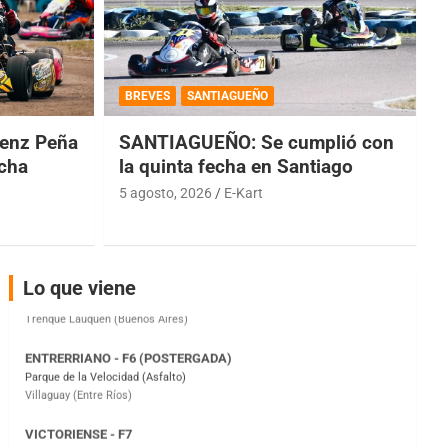
COBERTURA ESPECIAL DE E-KART.COM.AR
08/09-AGO
BREVES
SANTIAGUEÑO
IAME SERIES ARGENTINA 6
enz Peña
SANTIAGUEÑO: Se cumplió con
Ramiro Tot (Asfalto)
Baradero (Buenos Aires)
echa
la quinta fecha en Santiago
5 agosto, 2026
E-Kart
KDO - F6
Ciudad de Trenque Lauquen (Asfalto)
Trenque Lauquen (Buenos Aires)
ENTRERRIANO - F6 (POSTERGADA)
Lo que viene
Parque de la Velocidad (Asfalto)
Villaguay (Entre Ríos)
VICTORIENSE - F7
El Cerro (Tierra)
Victoria (Entre Ríos)
PATAGONICO - F6
Moto Club Reginense (Tierra)