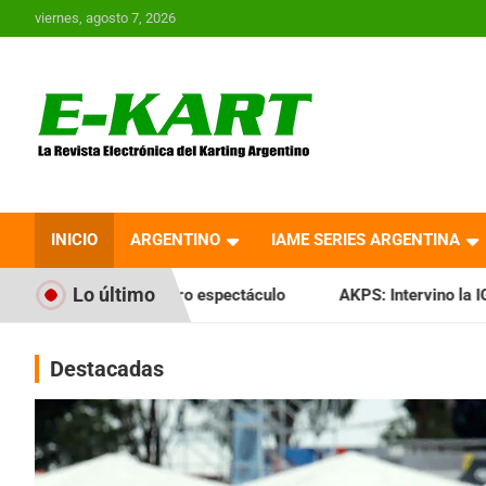
Saltar
viernes, agosto 7, 2026
al
contenido
E-Kart.com.ar | La
Revista Electrónica del
INICIO
ARGENTINO
IAME SERIES ARGENTINA
Karting en Argentina
Lo último
uro espectáculo
AKPS: Intervino la IGJ y oficializó el llam
Destacadas