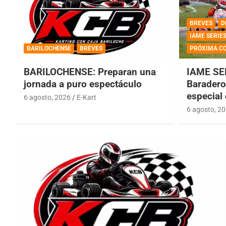
BREVES
D
IAME SERIE
BARILOCHENSE
BREVES
PRÓXIMA C
BARILOCHENSE: Preparan una
IAME SE
jornada a puro espectáculo
Baradero 
especial
6 agosto, 2026
E-Kart
6 agosto, 2