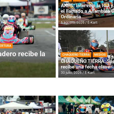
AKPS: Intervino la IGJ y 
el llamado a Asamblea 
Ordinaria
6 agosto, 2026
E-Kart
DESTACADA
INFORME CENTRAL
ios para la
RMC BUENOS AIR
CHAQUEÑO TIERRA
MEDIOS
histórica en Bar
CHAQUEÑO TIERRA: Sáe
recibe una fecha clave
4 agosto, 2026
E-Kart
30 julio, 2026
E-Kart