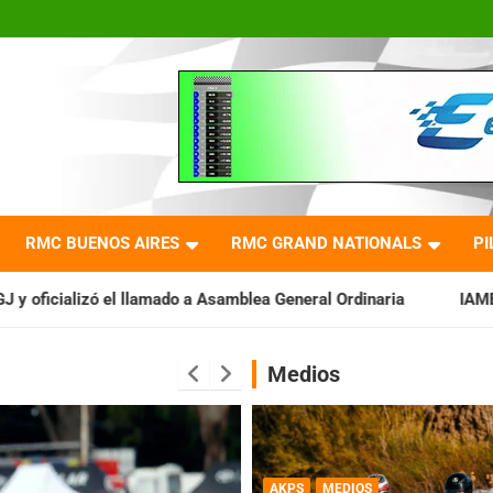
RMC BUENOS AIRES
RMC GRAND NATIONALS
PI
ado a Asamblea General Ordinaria
IAME SERIES ARGENTINA: Ba
Medios
AKPS
MEDIOS