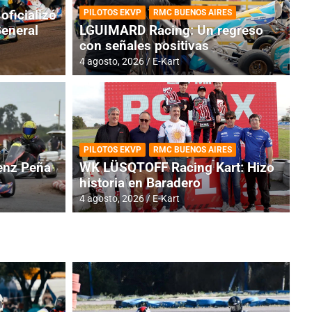
oficializó
PILOTOS EKVP
RMC BUENOS AIRES
General
LGUIMARD Racing: Un regreso
con señales positivas
4 agosto, 2026
E-Kart
RMC BUENOS AIRES
BR
ES: Cerró una jornada
I
PILOTOS EKVP
RMC BUENOS AIRES
adero
f
nz Peña
WK LÜSQTOFF Racing Kart: Hizo
historia en Baradero
6 a
4 agosto, 2026
E-Kart