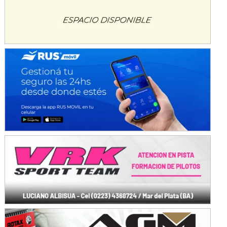
Avellaneda (Santa Fe)
SUR SANTAFESINO - F4
José Samuel Sánchez (Tierra)
Rufino (Santa Fe)
TUCUMANO - F5
Juan Navarro (Asfalto)
El Timbó (Tucumán)