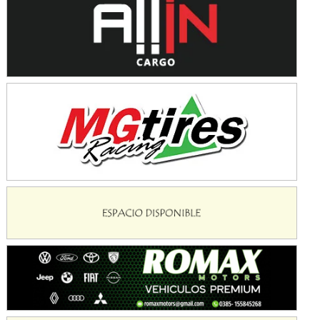
Baradero (Buenos Aires)
KDO - F6
Ciudad de Trenque Lauquen (Asfalto)
Trenque Lauquen (Buenos Aires)
ENTRERRIANO - F6 (POSTERGADA)
Parque de la Velocidad (Asfalto)
Villaguay (Entre Ríos)
VICTORIENSE - F7
El Cerro (Tierra)
Victoria (Entre Ríos)
PATAGONICO - F6
Moto Club Reginense (Tierra)
Gral. E. Godoy (Río Negro)
CSK - F7
Juventud Unida (Tierra)
Humboldt (Santa Fe)
NORESTE SANTAFESINO - F6
Ciudad de Avellaneda (Asfalto)