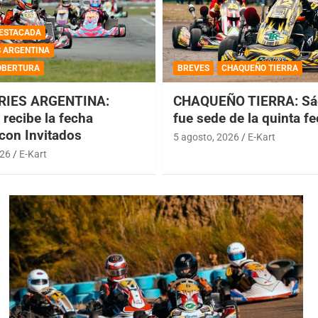
ESTACADA
S ARGENTINA
OBERTURA
BREVES
CHAQUEÑO TIERRA
RIES ARGENTINA:
CHAQUEÑO TIERRA: Sá
recibe la fecha
fue sede de la quinta f
 con Invitados
5 agosto, 2026
E-Kart
026
E-Kart