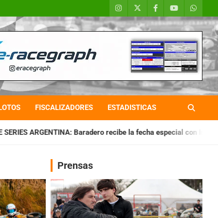
LOTOS
FISCALIZADORES
ESTADISTICAS
radero recibe la fecha especial con Invitados
CHAQUEÑO TI
Prensas