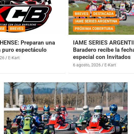
BREVES
DESTACADA
IAME SERIES ARGENTINA
NSE
BREVES
PRÓXIMA COBERTURA
HENSE: Preparan una
IAME SERIES ARGENTI
a puro espectáculo
Baradero recibe la fech
especial con Invitados
026
E-Kart
6 agosto, 2026
E-Kart