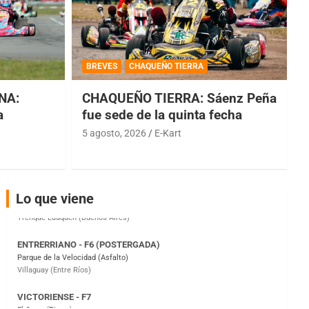
COBERTURA ESPECIAL DE E-KART.COM.AR
08/09-AGO
BREVES
CHAQUEÑO TIERRA
IAME SERIES ARGENTINA 6
NA:
CHAQUEÑO TIERRA: Sáenz Peña
Ramiro Tot (Asfalto)
Baradero (Buenos Aires)
a
fue sede de la quinta fecha
5 agosto, 2026
E-Kart
KDO - F6
Ciudad de Trenque Lauquen (Asfalto)
Trenque Lauquen (Buenos Aires)
ENTRERRIANO - F6 (POSTERGADA)
Lo que viene
Parque de la Velocidad (Asfalto)
Villaguay (Entre Ríos)
VICTORIENSE - F7
El Cerro (Tierra)
Victoria (Entre Ríos)
PATAGONICO - F6
Moto Club Reginense (Tierra)