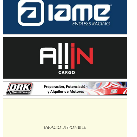
Avellaneda (Santa Fe)
SUR SANTAFESINO - F4
José Samuel Sánchez (Tierra)
Rufino (Santa Fe)
TUCUMANO - F5
Juan Navarro (Asfalto)
El Timbó (Tucumán)