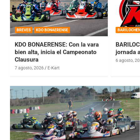
BREVES
KDO BONAERENSE
BARILOCHE
KDO BONAERENSE: Con la vara
BARILOC
bien alta, inicia el Campeonato
jornada 
Clausura
6 agosto, 2
7 agosto, 2026
E-Kart