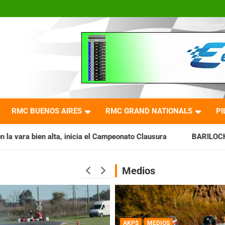
RMC BUENOS AIRES
RMC GRAND NATIONALS
PI
ia el Campeonato Clausura
BARILOCHENSE: Preparan una jor
Medios
AKPS
MEDIOS