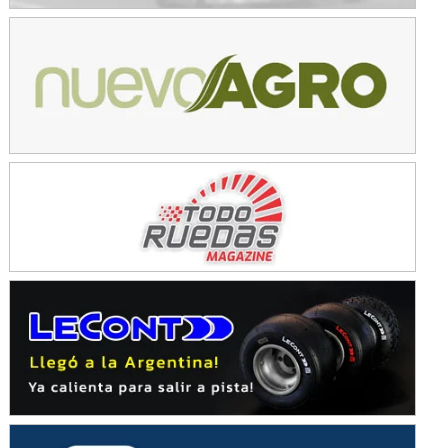
KDO - F6
Ciudad de Trenque Lauquen (Asfalto)
Trenque Lauquen (Buenos Aires)
ENTRERRIANO - F6 (POSTERGADA)
Parque de la Velocidad (Asfalto)
Villaguay (Entre Ríos)
VICTORIENSE - F7
El Cerro (Tierra)
Victoria (Entre Ríos)
PATAGONICO - F6
Moto Club Reginense (Tierra)
Gral. E. Godoy (Río Negro)
CSK - F7
Juventud Unida (Tierra)
Humboldt (Santa Fe)
NORESTE SANTAFESINO - F6
Ciudad de Avellaneda (Asfalto)