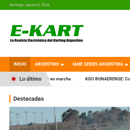
Saltar
domingo, agosto 9, 2026
al
contenido
E-Kart.com.ar | La
Revista Electrónica del
INICIO
ARGENTINO
IAME SERIES ARGENTINA
Karting en Argentina
Lo último
tá en marcha
KDO BONAERENSE: Con la vara bien alta, inic
Destacadas