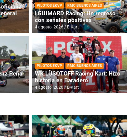
oficializó
PILOTOS EKVP
RMC BUENOS AIRES
General
LGUIMARD Racing: Un regreso
con señales positivas
4 agosto, 2026
E-Kart
TINA
DE
GENTINA: Horarios para la
R
PILOTOS EKVP
RMC BUENOS AIRES
dos
h
nz Peña
WK LÜSQTOFF Racing Kart: Hizo
historia en Baradero
4 a
4 agosto, 2026
E-Kart