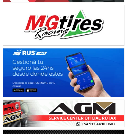
Baradero (Buenos Aires)
KDO - F6
Ciudad de Trenque Lauquen (Asfalto)
Trenque Lauquen (Buenos Aires)
ENTRERRIANO - F6 (POSTERGADA)
Parque de la Velocidad (Asfalto)
Villaguay (Entre Ríos)
VICTORIENSE - F7
El Cerro (Tierra)
Victoria (Entre Ríos)
PATAGONICO - F6
Moto Club Reginense (Tierra)
Gral. E. Godoy (Río Negro)
CSK - F7
Juventud Unida (Tierra)
Humboldt (Santa Fe)
NORESTE SANTAFESINO - F6
Ciudad de Avellaneda (Asfalto)