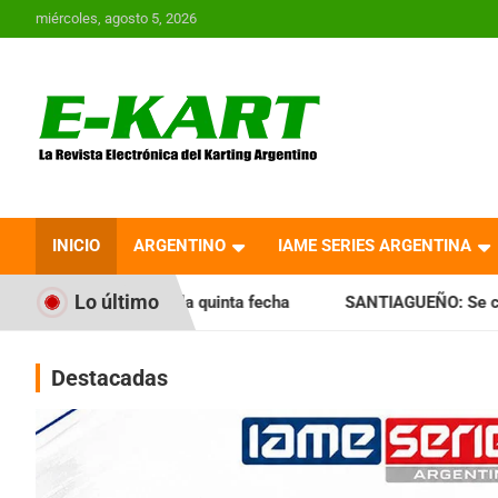
Saltar
miércoles, agosto 5, 2026
al
contenido
E-Kart.com.ar | La
Revista Electrónica del
INICIO
ARGENTINO
IAME SERIES ARGENTINA
Karting en Argentina
Lo último
la quinta fecha
SANTIAGUEÑO: Se cumplió con la quinta fe
Destacadas