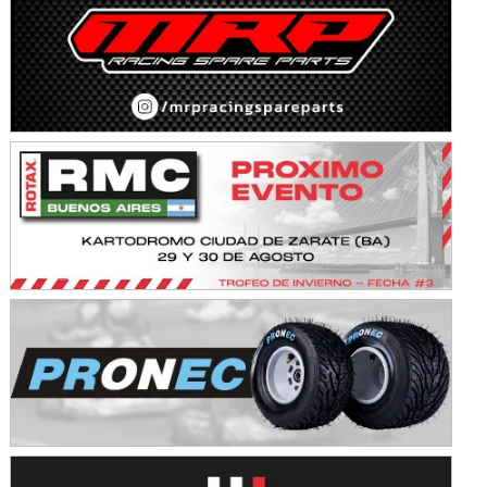
Avellaneda (Santa Fe)
SUR SANTAFESINO - F4
José Samuel Sánchez (Tierra)
Rufino (Santa Fe)
TUCUMANO - F5
Juan Navarro (Asfalto)
El Timbó (Tucumán)