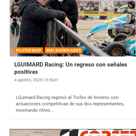
PILOTOS EKVP
RMC BUENOS AIRES
LGUIMARD Racing: Un regreso con señales
positivas
4 agosto, 2026
E-Kart
LGuimard Racing regresó al Trofeo de Invierno con
actuaciones competitivas de sus dos representantes,
mostrando ritmo…