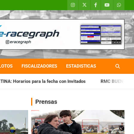
LOTOS
FISCALIZADORES
ESTADISTICAS
fecha con Invitados
RMC BUENOS AIRES: Cerró una jornada 
Prensas