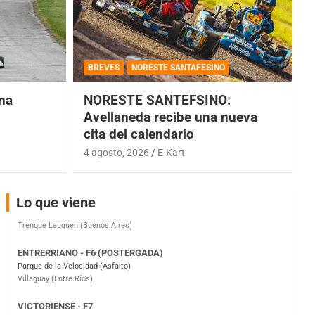
COBERTURA ESPECIAL DE E-KART.COM.AR
08/09-AGO
BREVES
NORESTE SANTAFESINO
IAME SERIES ARGENTINA 6
una
NORESTE SANTEFSINO:
Ramiro Tot (Asfalto)
Baradero (Buenos Aires)
Avellaneda recibe una nueva
cita del calendario
KDO - F6
4 agosto, 2026
E-Kart
Ciudad de Trenque Lauquen (Asfalto)
Trenque Lauquen (Buenos Aires)
ENTRERRIANO - F6 (POSTERGADA)
Lo que viene
Parque de la Velocidad (Asfalto)
Villaguay (Entre Ríos)
VICTORIENSE - F7
El Cerro (Tierra)
Victoria (Entre Ríos)
PATAGONICO - F6
Moto Club Reginense (Tierra)