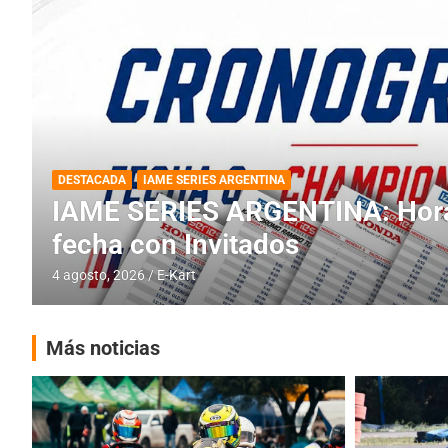
DESTACADA
INFORME CENTRAL
RMC BUENOS AIRES
RMC BUENOS AIRES: Cerró una
histórica en Baradero
4 agosto, 2026
E-Kart
Más noticias