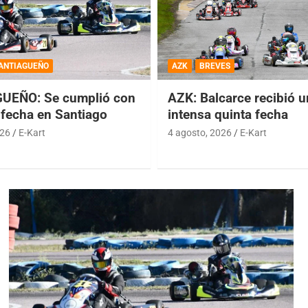
ANTIAGUEÑO
AZK
BREVES
UEÑO: Se cumplió con
AZK: Balcarce recibió 
 fecha en Santiago
intensa quinta fecha
026
E-Kart
4 agosto, 2026
E-Kart