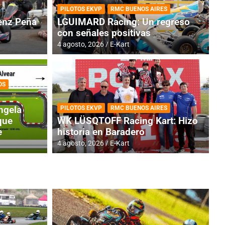
PILOTOS EKVP
RMC BUENOS AIRES
nz Peña
LGUIMARD Racing: Un regreso
con señales positivas
4 agosto, 2026
E-Kart
OS
TINA
DE
GENTINA: Horarios para la
R
ngela
PILOTOS EKVP
RMC BUENOS AIRES
dos
h
que
WK LÜSQTOFF Racing Kart: Hizo
e
historia en Baradero
4 a
4 agosto, 2026
E-Kart