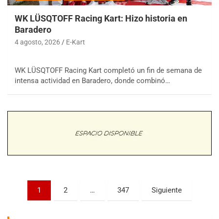
WK LÜSQTOFF Racing Kart: Hizo historia en
Baradero
4 agosto, 2026
E-Kart
COBERTURA ESPECIAL DE E-KART.COM.AR
WK LÜSQTOFF Racing Kart completó un fin de semana de
08/09-AGO
intensa actividad en Baradero, donde combinó…
IAME SERIES ARGENTINA 6
Ramiro Tot (Asfalto)
Baradero (Buenos Aires)
KDO - F6
Ciudad de Trenque Lauquen (Asfalto)
Trenque Lauquen (Buenos Aires)
ENTRERRIANO - F6 (POSTERGADA)
Parque de la Velocidad (Asfalto)
Villaguay (Entre Ríos)
Paginación
1
2
…
347
Siguiente
VICTORIENSE - F7
de
El Cerro (Tierra)
entradas
Victoria (Entre Ríos)