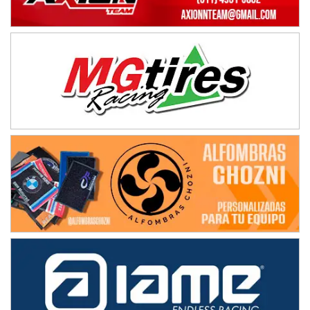
IAME SERIES ARGENTINA 6
Ramiro Tot (Asfalto)
Baradero (Buenos Aires)
KDO - F6
Ciudad de Trenque Lauquen (Asfalto)
Trenque Lauquen (Buenos Aires)
ENTRERRIANO - F6 (POSTERGADA)
Parque de la Velocidad (Asfalto)
Villaguay (Entre Ríos)
VICTORIENSE - F7
El Cerro (Tierra)
Victoria (Entre Ríos)
PATAGONICO - F6
Moto Club Reginense (Tierra)
Gral. E. Godoy (Río Negro)
CSK - F7
Juventud Unida (Tierra)
Humboldt (Santa Fe)