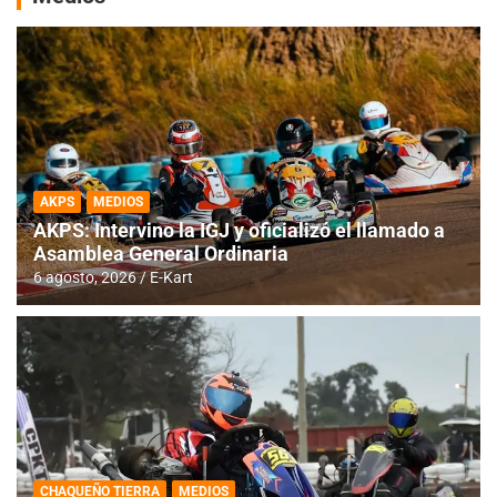
AKPS
MEDIOS
AKPS: Intervino la IGJ y oficializó el llamado a
Asamblea General Ordinaria
6 agosto, 2026
E-Kart
CHAQUEÑO TIERRA
MEDIOS