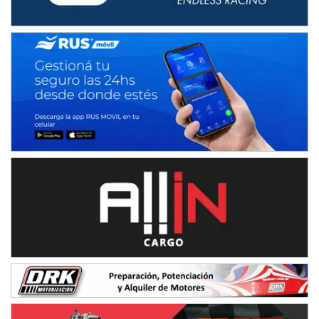
NORESTE SANTAFESINO - F6
Ciudad de Avellaneda (Asfalto)
Avellaneda (Santa Fe)
SUR SANTAFESINO - F4
José Samuel Sánchez (Tierra)
Rufino (Santa Fe)
TUCUMANO - F5
Juan Navarro (Asfalto)
El Timbó (Tucumán)