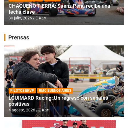
CHAQUEÑO TIERRA: Sáenz Peña recibe una
fecha clave
30 julio, 2026
E-Kart
Prensas
PILOTOS EKVP
RMC BUENOS AIRES
LGUIMARD Racing: Un regreso con señales
positivas
4 agosto, 2026
E-Kart