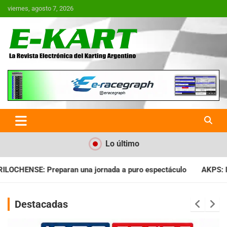
Saltar
viernes, agosto 7, 2026
al
contenido
E-Kart.com.ar | La Revista
Electrónica del Karting en
Argentina
Lo último
uro espectáculo
AKPS: Intervino la IGJ y oficializó el llamad
Destacadas