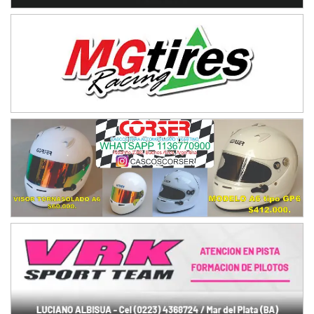
Juventud Unida (Tierra)
Humboldt (Santa Fe)
NORESTE SANTAFESINO - F6
Ciudad de Avellaneda (Asfalto)
Avellaneda (Santa Fe)
SUR SANTAFESINO - F4
José Samuel Sánchez (Tierra)
Rufino (Santa Fe)
TUCUMANO - F5
Juan Navarro (Asfalto)
El Timbó (Tucumán)