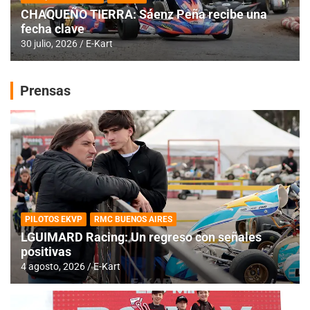
CHAQUEÑO TIERRA: Sáenz Peña recibe una
fecha clave
30 julio, 2026
E-Kart
Prensas
PILOTOS EKVP
RMC BUENOS AIRES
LGUIMARD Racing: Un regreso con señales
positivas
4 agosto, 2026
E-Kart