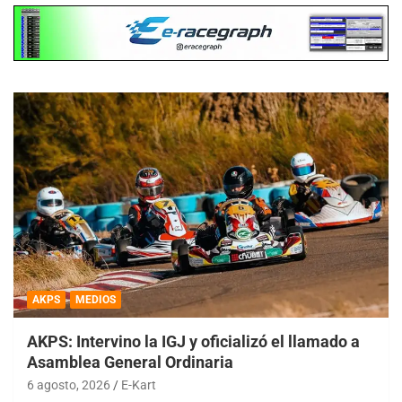
AKPS
MEDIOS
AKPS: Intervino la IGJ y oficializó el llamado a
Asamblea General Ordinaria
6 agosto, 2026
E-Kart