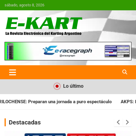
Saltar
sábado, agosto 8, 2026
al
contenido
E-Kart.com.ar | La Revista
Electrónica del Karting en
Argentina
Lo último
ada a puro espectáculo
AKPS: Intervino la IGJ y oficializó el 
Destacadas