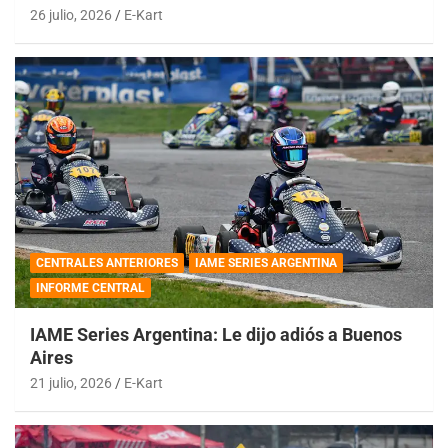
26 julio, 2026
E-Kart
CENTRALES ANTERIORES
IAME SERIES ARGENTINA
INFORME CENTRAL
IAME Series Argentina: Le dijo adiós a Buenos
Aires
21 julio, 2026
E-Kart