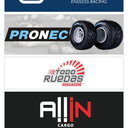
08/09-AGO
IAME SERIES ARGENTINA 6
Ramiro Tot (Asfalto)
Baradero (Buenos Aires)
KDO - F6
Ciudad de Trenque Lauquen (Asfalto)
Trenque Lauquen (Buenos Aires)
ENTRERRIANO - F6 (POSTERGADA)
Parque de la Velocidad (Asfalto)
Villaguay (Entre Ríos)
VICTORIENSE - F7
El Cerro (Tierra)
Victoria (Entre Ríos)
PATAGONICO - F6
Moto Club Reginense (Tierra)
Gral. E. Godoy (Río Negro)
CSK - F7