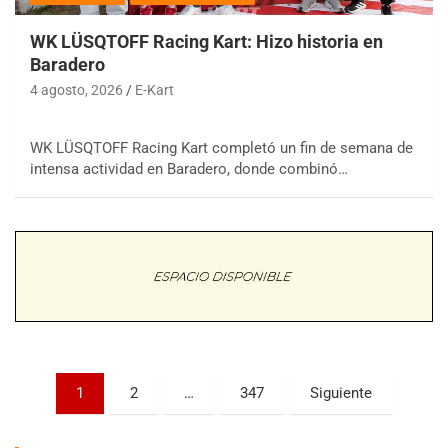
WK LÜSQTOFF Racing Kart: Hizo historia en
Baradero
4 agosto, 2026
E-Kart
WK LÜSQTOFF Racing Kart completó un fin de semana de
COBERTURA ESPECIAL DE E-KART.COM.AR
intensa actividad en Baradero, donde combinó…
08/09-AGO
IAME SERIES ARGENTINA 6
Ramiro Tot (Asfalto)
Baradero (Buenos Aires)
KDO - F6
Ciudad de Trenque Lauquen (Asfalto)
Trenque Lauquen (Buenos Aires)
ENTRERRIANO - F6 (POSTERGADA)
Parque de la Velocidad (Asfalto)
Paginación
1
2
…
347
Siguiente
Villaguay (Entre Ríos)
de
VICTORIENSE - F7