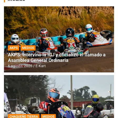
AKPS
MEDIOS
AKPS: Intervino la IGJ y oficializó el llamado a
Asamblea General Ordinaria
6 agosto, 2026
E-Kart
CHAQUEÑO TIERRA
MEDIOS