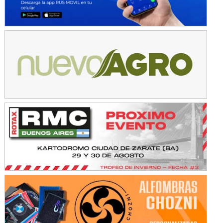
KDO - F6
Ciudad de Trenque Lauquen (Asfalto)
Trenque Lauquen (Buenos Aires)
ENTRERRIANO - F6 (POSTERGADA)
Parque de la Velocidad (Asfalto)
Villaguay (Entre Ríos)
VICTORIENSE - F7
El Cerro (Tierra)
Victoria (Entre Ríos)
PATAGONICO - F6
Moto Club Reginense (Tierra)
Gral. E. Godoy (Río Negro)
CSK - F7
Juventud Unida (Tierra)
Humboldt (Santa Fe)
NORESTE SANTAFESINO - F6
Ciudad de Avellaneda (Asfalto)