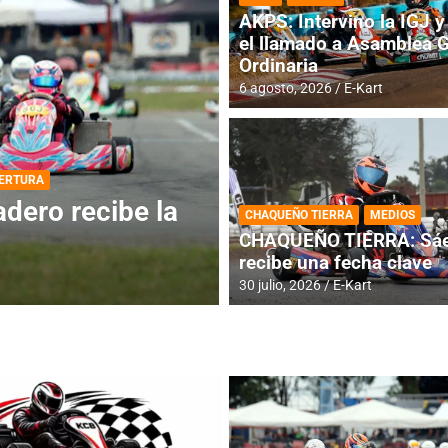
AKPS: Intervino la IGJ y 
el llamado a Asamblea 
Ordinaria
6 agosto, 2026
E-Kart
DESTACADA
INFORME CENTRAL
ios para la
RMC BUENOS AIR
CHAQUEÑO TIERRA
MEDIOS
histórica en Bar
CHAQUEÑO TIERRA: Sáe
recibe una fecha clave
4 agosto, 2026
E-Kart
30 julio, 2026
E-Kart