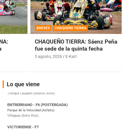
COBERTURA ESPECIAL DE E-KART.COM.AR
08/09-AGO
BREVES
CHAQUEÑO TIERRA
IAME SERIES ARGENTINA 6
Ramiro Tot (Asfalto)
NA:
CHAQUEÑO TIERRA: Sáenz Peña
Baradero (Buenos Aires)
a
fue sede de la quinta fecha
KDO - F6
5 agosto, 2026
E-Kart
Ciudad de Trenque Lauquen (Asfalto)
Trenque Lauquen (Buenos Aires)
ENTRERRIANO - F6 (POSTERGADA)
Lo que viene
Parque de la Velocidad (Asfalto)
Villaguay (Entre Ríos)
VICTORIENSE - F7
El Cerro (Tierra)
Victoria (Entre Ríos)
PATAGONICO - F6
Moto Club Reginense (Tierra)