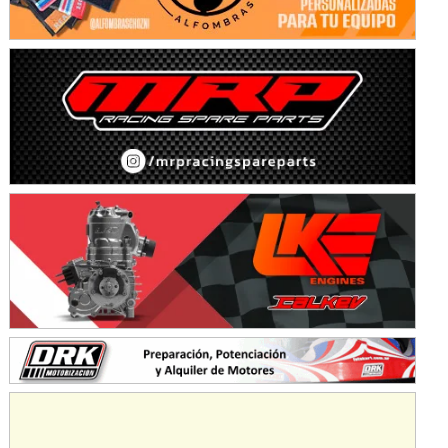
Avellaneda (Santa Fe)
SUR SANTAFESINO - F4
José Samuel Sánchez (Tierra)
Rufino (Santa Fe)
TUCUMANO - F5
Juan Navarro (Asfalto)
El Timbó (Tucumán)