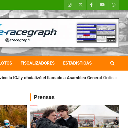
LOTOS
FISCALIZADORES
ESTADISTICAS
l llamado a Asamblea General Ordinaria
IAME SERIES ARGENTIN
Prensas