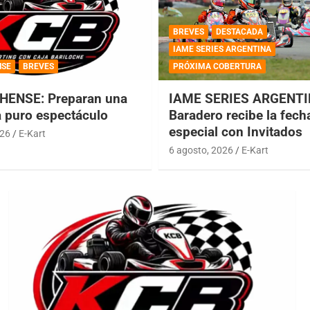
BREVES
DESTACADA
IAME SERIES ARGENTINA
NSE
BREVES
PRÓXIMA COBERTURA
HENSE: Preparan una
IAME SERIES ARGENTI
a puro espectáculo
Baradero recibe la fech
especial con Invitados
026
E-Kart
6 agosto, 2026
E-Kart