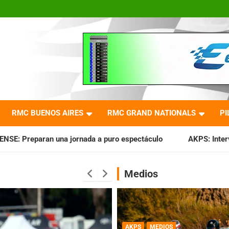
RMC BUENOS AIRES
RMC GRAND NATIONALS
PI
a a puro espectáculo
AKPS: Intervino la IGJ y oficializó e
Medios
AKPS
MEDIOS