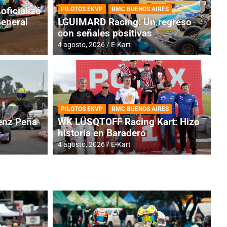
oficializó
PILOTOS EKVP
RMC BUENOS AIRES
General
LGUIMARD Racing: Un regreso
con señales positivas
4 agosto, 2026
E-Kart
RMC BUENOS AIRES
BR
ES: Cerró una jornada
I
PILOTOS EKVP
RMC BUENOS AIRES
adero
f
nz Peña
WK LÜSQTOFF Racing Kart: Hizo
historia en Baradero
6 a
4 agosto, 2026
E-Kart