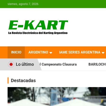
Saltar
viernes, agosto 7, 2026
al
contenido
E-Kart.com.ar | La
Revista Electrónica del
INICIO
ARGENTINO
IAME SERIES ARGENTINA
Karting en Argentina
Lo último
el Campeonato Clausura
BARILOCHENSE: Preparan una jornad
Destacadas