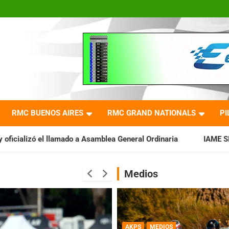
RMC BUENOS AIRES
RMC GRAND NATIONALS
PI
samblea General Ordinaria
IAME SERIES ARGENTINA: Baradero r
Medios
AKPS
MEDIOS