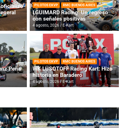
oficializó
PILOTOS EKVP
RMC BUENOS AIRES
General
LGUIMARD Racing: Un regreso
con señales positivas
4 agosto, 2026
E-Kart
RMC BUENOS AIRES
BR
ES: Cerró una jornada
I
PILOTOS EKVP
RMC BUENOS AIRES
adero
f
nz Peña
WK LÜSQTOFF Racing Kart: Hizo
historia en Baradero
6 a
4 agosto, 2026
E-Kart