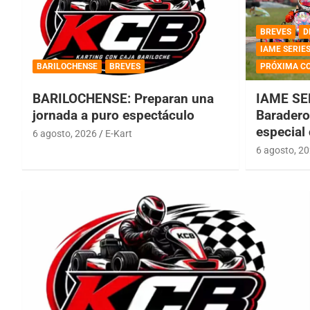
BREVES
D
IAME SERIE
BARILOCHENSE
BREVES
PRÓXIMA C
BARILOCHENSE: Preparan una
IAME SE
jornada a puro espectáculo
Baradero 
especial
6 agosto, 2026
E-Kart
6 agosto, 2