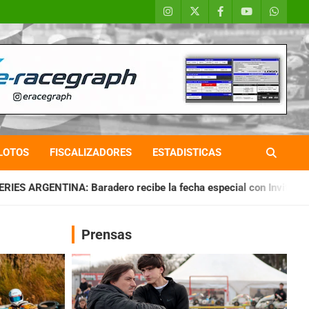
LOTOS
FISCALIZADORES
ESTADISTICAS
ecibe la fecha especial con Invitados
CHAQUEÑO TIERRA: S
Prensas