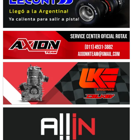
KDO - F6
Ciudad de Trenque Lauquen (Asfalto)
Trenque Lauquen (Buenos Aires)
ENTRERRIANO - F6 (POSTERGADA)
Parque de la Velocidad (Asfalto)
Villaguay (Entre Ríos)
VICTORIENSE - F7
El Cerro (Tierra)
Victoria (Entre Ríos)
PATAGONICO - F6
Moto Club Reginense (Tierra)
Gral. E. Godoy (Río Negro)
CSK - F7
Juventud Unida (Tierra)
Humboldt (Santa Fe)
NORESTE SANTAFESINO - F6
Ciudad de Avellaneda (Asfalto)
Avellaneda (Santa Fe)