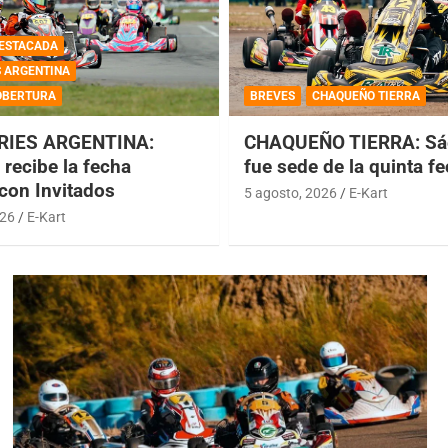
ESTACADA
S ARGENTINA
OBERTURA
BREVES
CHAQUEÑO TIERRA
RIES ARGENTINA:
CHAQUEÑO TIERRA: Sá
recibe la fecha
fue sede de la quinta f
 con Invitados
5 agosto, 2026
E-Kart
026
E-Kart