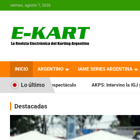
Saltar
viernes, agosto 7, 2026
al
contenido
E-Kart.com.ar | La
Revista Electrónica del
INICIO
ARGENTINO
IAME SERIES ARGENTINA
Karting en Argentina
Lo último
ectáculo
AKPS: Intervino la IGJ y oficializó el llamado a A
Destacadas