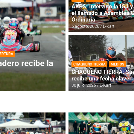
AKPS: Intervino la IGJ y 
el llamado a Asamblea 
Ordinaria
6 agosto, 2026
E-Kart
DESTACADA
INFORME CENTRAL
ios para la
RMC BUENOS AIR
CHAQUEÑO TIERRA
MEDIOS
histórica en Bar
CHAQUEÑO TIERRA: Sáe
recibe una fecha clave
4 agosto, 2026
E-Kart
30 julio, 2026
E-Kart