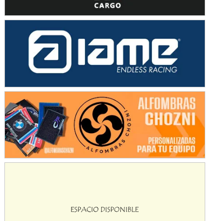
SUR SANTAFESINO - F4
José Samuel Sánchez (Tierra)
Rufino (Santa Fe)
TUCUMANO - F5
Juan Navarro (Asfalto)
El Timbó (Tucumán)