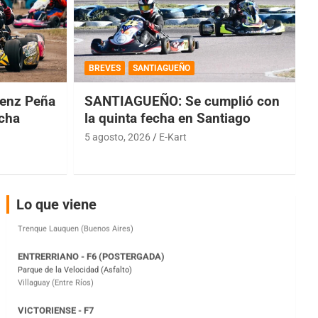
COBERTURA ESPECIAL DE E-KART.COM.AR
08/09-AGO
BREVES
SANTIAGUEÑO
IAME SERIES ARGENTINA 6
Ramiro Tot (Asfalto)
enz Peña
SANTIAGUEÑO: Se cumplió con
Baradero (Buenos Aires)
echa
la quinta fecha en Santiago
KDO - F6
5 agosto, 2026
E-Kart
Ciudad de Trenque Lauquen (Asfalto)
Trenque Lauquen (Buenos Aires)
ENTRERRIANO - F6 (POSTERGADA)
Parque de la Velocidad (Asfalto)
Lo que viene
Villaguay (Entre Ríos)
VICTORIENSE - F7
El Cerro (Tierra)
Victoria (Entre Ríos)
PATAGONICO - F6
Moto Club Reginense (Tierra)