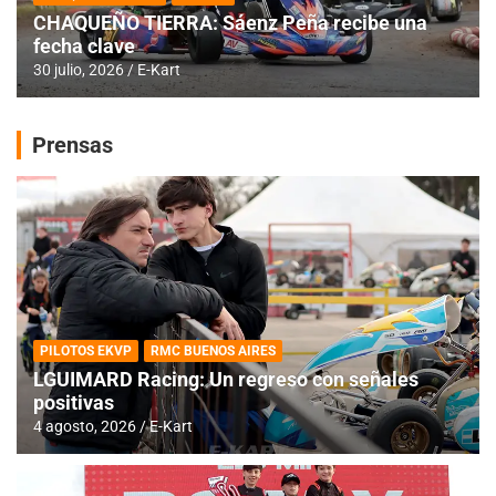
CHAQUEÑO TIERRA: Sáenz Peña recibe una
fecha clave
30 julio, 2026
E-Kart
Prensas
PILOTOS EKVP
RMC BUENOS AIRES
LGUIMARD Racing: Un regreso con señales
positivas
4 agosto, 2026
E-Kart