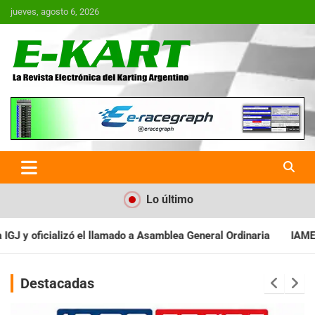
Saltar
jueves, agosto 6, 2026
al
contenido
E-Kart.com.ar | La Revista
Electrónica del Karting en
Argentina
Lo último
Asamblea General Ordinaria
IAME SERIES ARGENTINA: Baradero re
Destacadas