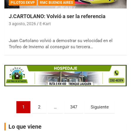
PILOTOS EKVP
RMC BUENOS AIRES
J.CARTOLANO: Volvió a ser la referencia
3 agosto, 2026
E-Kart
COBERTURA ESPECIAL DE E-KART.COM.AR
Juan Cartolano volvió a demostrar su velocidad en el
08/09-AGO
Trofeo de Invierno al conseguir su tercera…
IAME SERIES ARGENTINA 6
Ramiro Tot (Asfalto)
Baradero (Buenos Aires)
KDO - F6
Ciudad de Trenque Lauquen (Asfalto)
Trenque Lauquen (Buenos Aires)
ENTRERRIANO - F6 (POSTERGADA)
Parque de la Velocidad (Asfalto)
Paginación
1
2
…
347
Siguiente
Villaguay (Entre Ríos)
de
VICTORIENSE - F7
entradas
El Cerro (Tierra)
Lo que viene
Victoria (Entre Ríos)