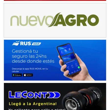
NORESTE SANTAFESINO - F6
Ciudad de Avellaneda (Asfalto)
Avellaneda (Santa Fe)
SUR SANTAFESINO - F4
José Samuel Sánchez (Tierra)
Rufino (Santa Fe)
TUCUMANO - F5
Juan Navarro (Asfalto)
El Timbó (Tucumán)