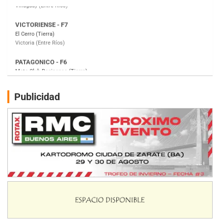
PATAGONICO - F6
Moto Club Reginense (Tierra)
Gral. E. Godoy (Río Negro)
CSK - F7
Juventud Unida (Tierra)
Humboldt (Santa Fe)
NORESTE SANTAFESINO - F6
Publicidad
Ciudad de Avellaneda (Asfalto)
Avellaneda (Santa Fe)
SUR SANTAFESINO - F4
José Samuel Sánchez (Tierra)
Rufino (Santa Fe)
TUCUMANO - F5
Juan Navarro (Asfalto)
El Timbó (Tucumán)
COBERTURA ESPECIAL DE E-KART.COM.AR
08/09-AGO