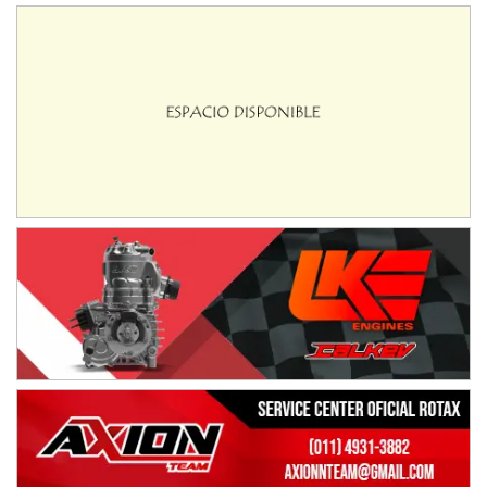
IAME SERIES ARGENTINA 6
Ramiro Tot (Asfalto)
Baradero (Buenos Aires)
KDO - F6
Ciudad de Trenque Lauquen (Asfalto)
Trenque Lauquen (Buenos Aires)
ENTRERRIANO - F6 (POSTERGADA)
Parque de la Velocidad (Asfalto)
Villaguay (Entre Ríos)
VICTORIENSE - F7
El Cerro (Tierra)
Victoria (Entre Ríos)
PATAGONICO - F6
Moto Club Reginense (Tierra)
Gral. E. Godoy (Río Negro)
CSK - F7
Juventud Unida (Tierra)
Humboldt (Santa Fe)