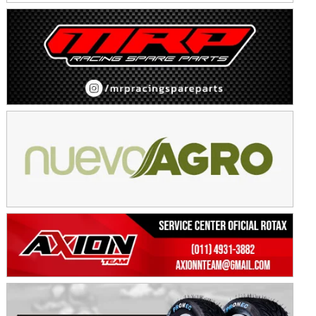
Avellaneda (Santa Fe)
SUR SANTAFESINO - F4
José Samuel Sánchez (Tierra)
Rufino (Santa Fe)
TUCUMANO - F5
Juan Navarro (Asfalto)
El Timbó (Tucumán)