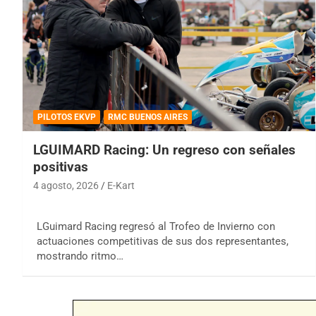
PILOTOS EKVP
RMC BUENOS AIRES
LGUIMARD Racing: Un regreso con señales
positivas
4 agosto, 2026
E-Kart
LGuimard Racing regresó al Trofeo de Invierno con
actuaciones competitivas de sus dos representantes,
mostrando ritmo…