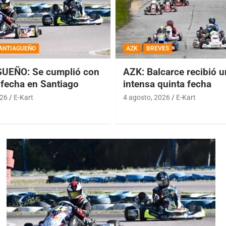
ANTIAGUEÑO
AZK
BREVES
UEÑO: Se cumplió con
AZK: Balcarce recibió 
 fecha en Santiago
intensa quinta fecha
026
E-Kart
4 agosto, 2026
E-Kart