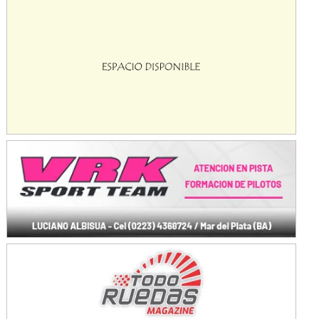
KDO - F6
Ciudad de Trenque Lauquen (Asfalto)
Trenque Lauquen (Buenos Aires)
ENTRERRIANO - F6 (POSTERGADA)
Parque de la Velocidad (Asfalto)
Villaguay (Entre Ríos)
VICTORIENSE - F7
El Cerro (Tierra)
Victoria (Entre Ríos)
PATAGONICO - F6
Moto Club Reginense (Tierra)
Gral. E. Godoy (Río Negro)
CSK - F7
Juventud Unida (Tierra)
Humboldt (Santa Fe)
NORESTE SANTAFESINO - F6
Ciudad de Avellaneda (Asfalto)