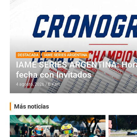
DESTACADA
INFORME CENTRAL
RMC BUENOS AIRES
RMC BUENOS AIRES: Cerró una
histórica en Baradero
4 agosto, 2026
E-Kart
Más noticias