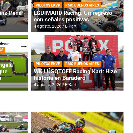
PILOTOS EKVP
RMC BUENOS AIRES
nz Peña
LGUIMARD Racing: Un regreso
con señales positivas
4 agosto, 2026
E-Kart
OS
TINA
DE
GENTINA: Horarios para la
R
ngela
PILOTOS EKVP
RMC BUENOS AIRES
dos
h
que
WK LÜSQTOFF Racing Kart: Hizo
e
historia en Baradero
4 a
4 agosto, 2026
E-Kart