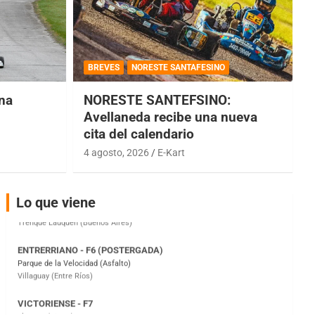
COBERTURA ESPECIAL DE E-KART.COM.AR
08/09-AGO
BREVES
NORESTE SANTAFESINO
IAME SERIES ARGENTINA 6
una
NORESTE SANTEFSINO:
Ramiro Tot (Asfalto)
Baradero (Buenos Aires)
Avellaneda recibe una nueva
cita del calendario
KDO - F6
Ciudad de Trenque Lauquen (Asfalto)
4 agosto, 2026
E-Kart
Trenque Lauquen (Buenos Aires)
ENTRERRIANO - F6 (POSTERGADA)
Lo que viene
Parque de la Velocidad (Asfalto)
Villaguay (Entre Ríos)
VICTORIENSE - F7
El Cerro (Tierra)
Victoria (Entre Ríos)
PATAGONICO - F6
Moto Club Reginense (Tierra)