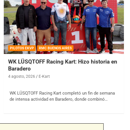
PILOTOS EKVP
RMC BUENOS AIRES
WK LÜSQTOFF Racing Kart: Hizo historia en
Baradero
4 agosto, 2026
E-Kart
WK LÜSQTOFF Racing Kart completó un fin de semana
de intensa actividad en Baradero, donde combinó…