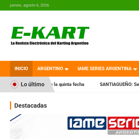
Saltar
jueves, agosto 6, 2026
al
contenido
E-Kart.com.ar | La
Revista Electrónica del
INICIO
ARGENTINO
IAME SERIES ARGENTINA
Karting en Argentina
Lo último
e la quinta fecha
SANTIAGUEÑO: Se cumplió con la quinta 
Destacadas