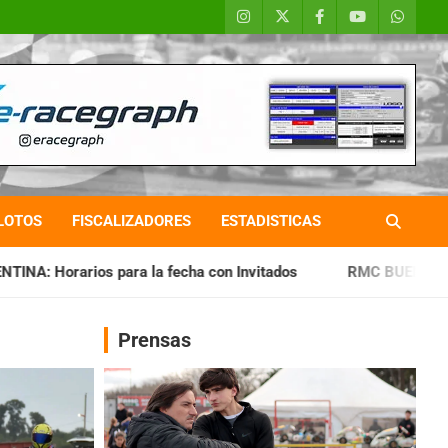
LOTOS
FISCALIZADORES
ESTADISTICAS
a fecha con Invitados
RMC BUENOS AIRES: Cerró una jornad
Prensas