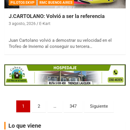
PILOTOS EKVP
RMC BUENOS AIRES
J.CARTOLANO: Volvió a ser la referencia
3 agosto, 2026
E-Kart
COBERTURA ESPECIAL DE E-KART.COM.AR
Juan Cartolano volvió a demostrar su velocidad en el
08/09-AGO
Trofeo de Invierno al conseguir su tercera…
IAME SERIES ARGENTINA 6
Ramiro Tot (Asfalto)
Baradero (Buenos Aires)
KDO - F6
Ciudad de Trenque Lauquen (Asfalto)
Trenque Lauquen (Buenos Aires)
ENTRERRIANO - F6 (POSTERGADA)
Parque de la Velocidad (Asfalto)
Paginación
1
2
…
347
Siguiente
Villaguay (Entre Ríos)
de
VICTORIENSE - F7
entradas
Lo que viene
El Cerro (Tierra)
Victoria (Entre Ríos)