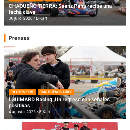
CHAQUEÑO TIERRA: Sáenz Peña recibe una
fecha clave
30 julio, 2026
E-Kart
Prensas
PILOTOS EKVP
RMC BUENOS AIRES
LGUIMARD Racing: Un regreso con señales
positivas
4 agosto, 2026
E-Kart