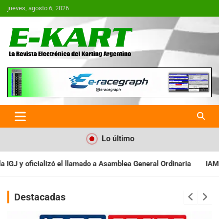
Saltar
jueves, agosto 6, 2026
al
contenido
E-Kart.com.ar | La Revista
Electrónica del Karting en
Argentina
Lo último
 Asamblea General Ordinaria
IAME SERIES ARGENTINA: Baradero r
Destacadas