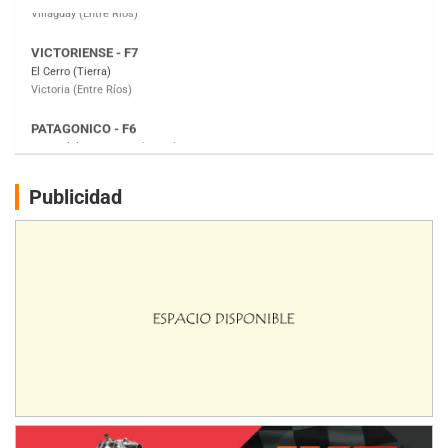
PATAGONICO - F6
Moto Club Reginense (Tierra)
Gral. E. Godoy (Río Negro)
CSK - F7
Juventud Unida (Tierra)
Humboldt (Santa Fe)
NORESTE SANTAFESINO - F6
Publicidad
Ciudad de Avellaneda (Asfalto)
Avellaneda (Santa Fe)
SUR SANTAFESINO - F4
José Samuel Sánchez (Tierra)
Rufino (Santa Fe)
TUCUMANO - F5
Juan Navarro (Asfalto)
El Timbó (Tucumán)
COBERTURA ESPECIAL DE E-KART.COM.AR
08/09-AGO