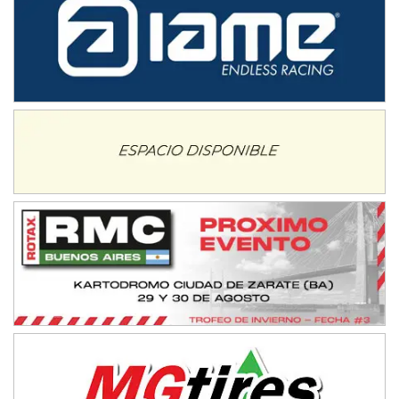
NORESTE SANTAFESINO - F6
Ciudad de Avellaneda (Asfalto)
Avellaneda (Santa Fe)
SUR SANTAFESINO - F4
José Samuel Sánchez (Tierra)
Rufino (Santa Fe)
TUCUMANO - F5
Juan Navarro (Asfalto)
El Timbó (Tucumán)