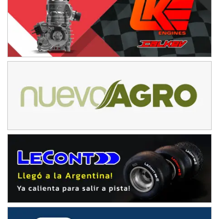
IAME SERIES ARGENTINA 6
Ramiro Tot (Asfalto)
Baradero (Buenos Aires)
KDO - F6
Ciudad de Trenque Lauquen (Asfalto)
Trenque Lauquen (Buenos Aires)
ENTRERRIANO - F6 (POSTERGADA)
Parque de la Velocidad (Asfalto)
Villaguay (Entre Ríos)
VICTORIENSE - F7
El Cerro (Tierra)
Victoria (Entre Ríos)
PATAGONICO - F6
Moto Club Reginense (Tierra)
Gral. E. Godoy (Río Negro)
CSK - F7
Juventud Unida (Tierra)
Humboldt (Santa Fe)