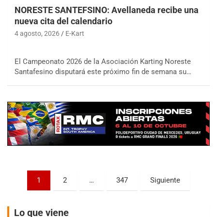
NORESTE SANTEFSINO: Avellaneda recibe una
nueva cita del calendario
4 agosto, 2026
E-Kart
El Campeonato 2026 de la Asociación Karting Noreste
COBERTURA ESPECIAL DE E-KART.COM.AR
Santafesino disputará este próximo fin de semana su…
08/09-AGO
IAME SERIES ARGENTINA 6
Ramiro Tot (Asfalto)
Baradero (Buenos Aires)
KDO - F6
Ciudad de Trenque Lauquen (Asfalto)
Trenque Lauquen (Buenos Aires)
ENTRERRIANO - F6 (POSTERGADA)
Parque de la Velocidad (Asfalto)
Paginación
1
2
…
347
Siguiente
Villaguay (Entre Ríos)
de
VICTORIENSE - F7
entradas
El Cerro (Tierra)
Lo que viene
Victoria (Entre Ríos)