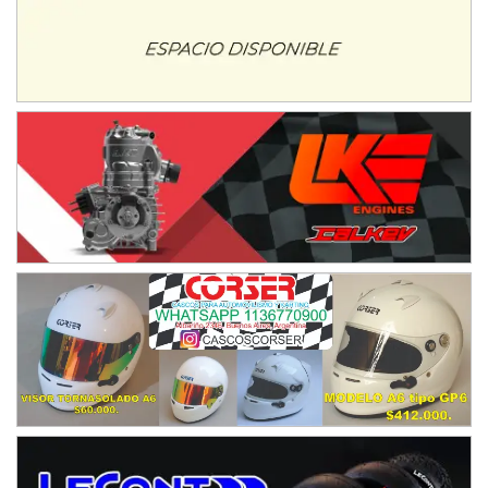
NORESTE SANTAFESINO - F6
Ciudad de Avellaneda (Asfalto)
Avellaneda (Santa Fe)
SUR SANTAFESINO - F4
José Samuel Sánchez (Tierra)
Rufino (Santa Fe)
TUCUMANO - F5
Juan Navarro (Asfalto)
El Timbó (Tucumán)