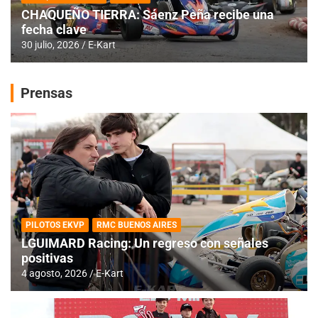
CHAQUEÑO TIERRA: Sáenz Peña recibe una
fecha clave
30 julio, 2026
E-Kart
Prensas
PILOTOS EKVP
RMC BUENOS AIRES
LGUIMARD Racing: Un regreso con señales
positivas
4 agosto, 2026
E-Kart