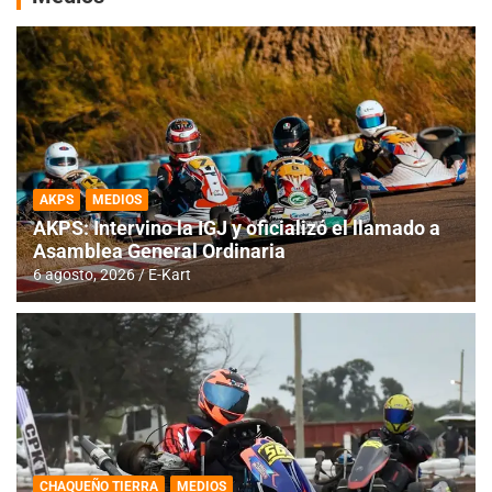
AKPS
MEDIOS
AKPS: Intervino la IGJ y oficializó el llamado a
Asamblea General Ordinaria
6 agosto, 2026
E-Kart
CHAQUEÑO TIERRA
MEDIOS