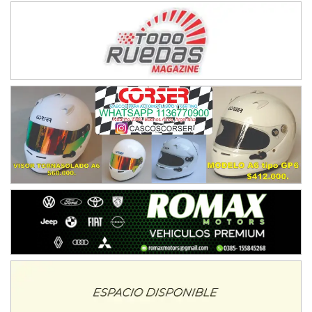
Humboldt (Santa Fe)
NORESTE SANTAFESINO - F6
Ciudad de Avellaneda (Asfalto)
Avellaneda (Santa Fe)
SUR SANTAFESINO - F4
José Samuel Sánchez (Tierra)
Rufino (Santa Fe)
TUCUMANO - F5
Juan Navarro (Asfalto)
El Timbó (Tucumán)