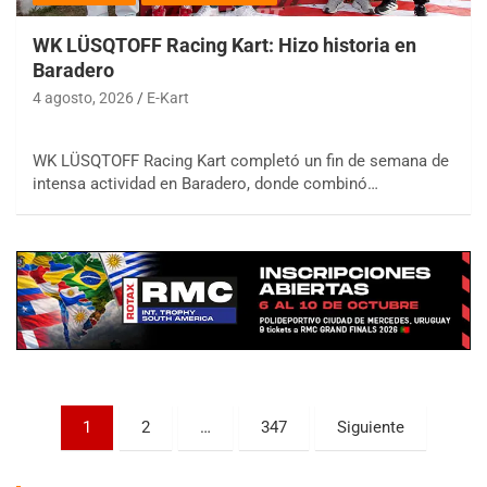
WK LÜSQTOFF Racing Kart: Hizo historia en
Baradero
4 agosto, 2026
E-Kart
WK LÜSQTOFF Racing Kart completó un fin de semana de
COBERTURA ESPECIAL DE E-KART.COM.AR
intensa actividad en Baradero, donde combinó…
08/09-AGO
IAME SERIES ARGENTINA 6
Ramiro Tot (Asfalto)
Baradero (Buenos Aires)
KDO - F6
Ciudad de Trenque Lauquen (Asfalto)
Trenque Lauquen (Buenos Aires)
ENTRERRIANO - F6 (POSTERGADA)
Parque de la Velocidad (Asfalto)
Paginación
1
2
…
347
Siguiente
Villaguay (Entre Ríos)
de
VICTORIENSE - F7