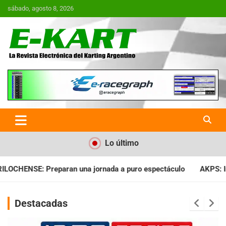
Saltar
sábado, agosto 8, 2026
al
contenido
E-Kart.com.ar | La Revista
Electrónica del Karting en
Argentina
Lo último
da a puro espectáculo
AKPS: Intervino la IGJ y oficializó el 
Destacadas