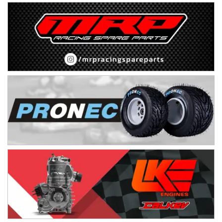
08/09-AGO
IAME SERIES ARGENTINA 6
Ramiro Tot (Asfalto)
Baradero (Buenos Aires)
KDO - F6
Ciudad de Trenque Lauquen (Asfalto)
Trenque Lauquen (Buenos Aires)
ENTRERRIANO - F6 (POSTERGADA)
Parque de la Velocidad (Asfalto)
Villaguay (Entre Ríos)
VICTORIENSE - F7
El Cerro (Tierra)
Victoria (Entre Ríos)
PATAGONICO - F6
Moto Club Reginense (Tierra)
Gral. E. Godoy (Río Negro)
CSK - F7
Juventud Unida (Tierra)