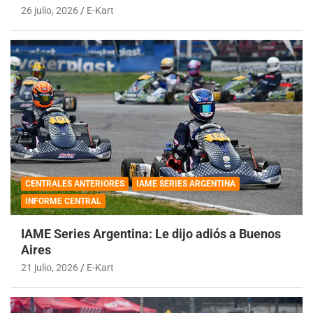
26 julio, 2026
E-Kart
CENTRALES ANTERIORES
IAME SERIES ARGENTINA
INFORME CENTRAL
IAME Series Argentina: Le dijo adiós a Buenos
Aires
21 julio, 2026
E-Kart