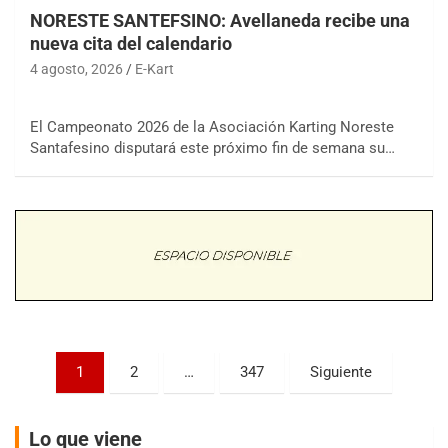
NORESTE SANTEFSINO: Avellaneda recibe una
nueva cita del calendario
4 agosto, 2026
E-Kart
El Campeonato 2026 de la Asociación Karting Noreste
COBERTURA ESPECIAL DE E-KART.COM.AR
Santafesino disputará este próximo fin de semana su…
08/09-AGO
IAME SERIES ARGENTINA 6
Ramiro Tot (Asfalto)
Baradero (Buenos Aires)
KDO - F6
Ciudad de Trenque Lauquen (Asfalto)
Trenque Lauquen (Buenos Aires)
ENTRERRIANO - F6 (POSTERGADA)
Paginación
Parque de la Velocidad (Asfalto)
1
2
…
347
Siguiente
Villaguay (Entre Ríos)
de
VICTORIENSE - F7
entradas
Lo que viene
El Cerro (Tierra)