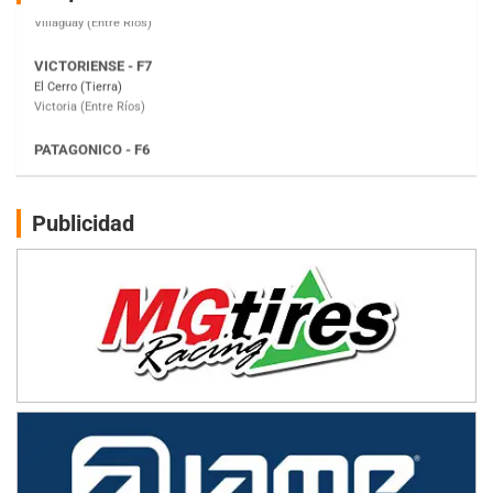
Victoria (Entre Ríos)
PATAGONICO - F6
Moto Club Reginense (Tierra)
Gral. E. Godoy (Río Negro)
CSK - F7
Juventud Unida (Tierra)
Humboldt (Santa Fe)
NORESTE SANTAFESINO - F6
Publicidad
Ciudad de Avellaneda (Asfalto)
Avellaneda (Santa Fe)
SUR SANTAFESINO - F4
José Samuel Sánchez (Tierra)
Rufino (Santa Fe)
TUCUMANO - F5
Juan Navarro (Asfalto)
El Timbó (Tucumán)
COBERTURA ESPECIAL DE E-KART.COM.AR
08/09-AGO