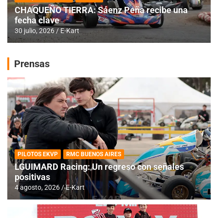
CHAQUEÑO TIERRA: Sáenz Peña recibe una
fecha clave
30 julio, 2026
E-Kart
Prensas
PILOTOS EKVP
RMC BUENOS AIRES
LGUIMARD Racing: Un regreso con señales
positivas
4 agosto, 2026
E-Kart