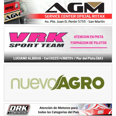
NORESTE SANTAFESINO - F6
Ciudad de Avellaneda (Asfalto)
Avellaneda (Santa Fe)
SUR SANTAFESINO - F4
José Samuel Sánchez (Tierra)
Rufino (Santa Fe)
TUCUMANO - F5
Juan Navarro (Asfalto)
El Timbó (Tucumán)