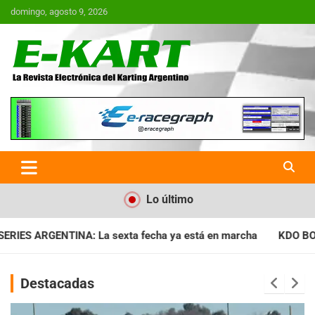
Saltar
domingo, agosto 9, 2026
al
contenido
E-Kart.com.ar | La Revista
Electrónica del Karting en
Argentina
Lo último
cha ya está en marcha
KDO BONAERENSE: Con la vara bien alt
Destacadas