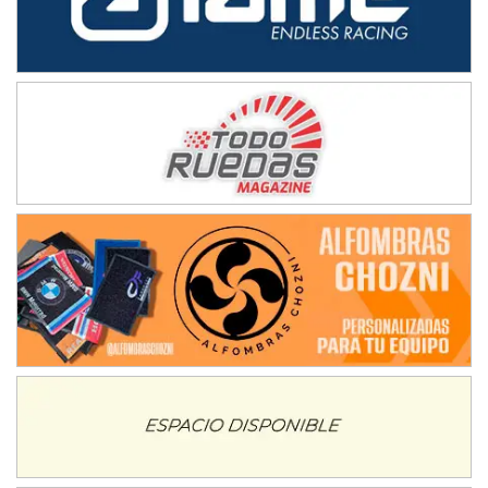
IAME SERIES ARGENTINA 6
Ramiro Tot (Asfalto)
Baradero (Buenos Aires)
KDO - F6
Ciudad de Trenque Lauquen (Asfalto)
Trenque Lauquen (Buenos Aires)
ENTRERRIANO - F6 (POSTERGADA)
Parque de la Velocidad (Asfalto)
Villaguay (Entre Ríos)
VICTORIENSE - F7
El Cerro (Tierra)
Victoria (Entre Ríos)
PATAGONICO - F6
Moto Club Reginense (Tierra)
Gral. E. Godoy (Río Negro)
CSK - F7
Juventud Unida (Tierra)
Humboldt (Santa Fe)