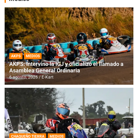
AKPS
MEDIOS
AKPS: Intervino la IGJ y oficializó el llamado a
Asamblea General Ordinaria
6 agosto, 2026
E-Kart
CHAQUEÑO TIERRA
MEDIOS