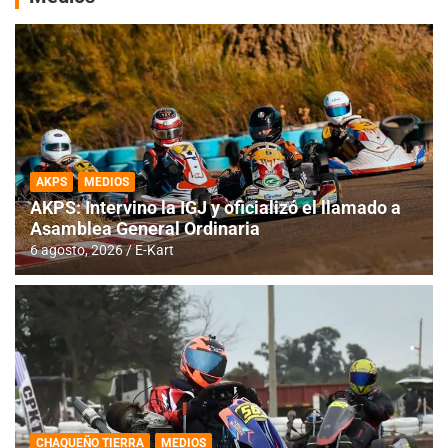
AKPS
MEDIOS
AKPS: Intervino la IGJ y oficializó el llamado a
Asamblea General Ordinaria
6 agosto, 2026
E-Kart
CHAQUEÑO TIERRA
MEDIOS