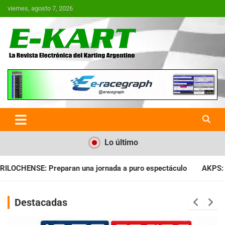
Saltar
viernes, agosto 7, 2026
al
contenido
E-Kart.com.ar | La Revista
Electrónica del Karting en
Argentina
Lo último
ada a puro espectáculo
AKPS: Intervino la IGJ y oficializó el
Destacadas