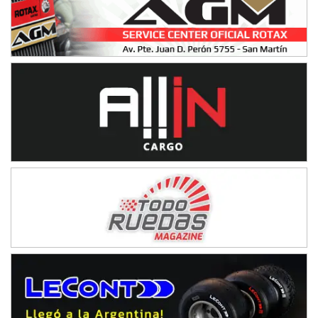
IAME SERIES ARGENTINA 6
Ramiro Tot (Asfalto)
Baradero (Buenos Aires)
KDO - F6
Ciudad de Trenque Lauquen (Asfalto)
Trenque Lauquen (Buenos Aires)
ENTRERRIANO - F6 (POSTERGADA)
Parque de la Velocidad (Asfalto)
Villaguay (Entre Ríos)
VICTORIENSE - F7
El Cerro (Tierra)
Victoria (Entre Ríos)
PATAGONICO - F6
Moto Club Reginense (Tierra)
Gral. E. Godoy (Río Negro)
CSK - F7
Juventud Unida (Tierra)