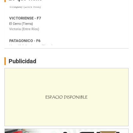
Victoria (Entre Ríos)
PATAGONICO - F6
Moto Club Reginense (Tierra)
Gral. E. Godoy (Río Negro)
CSK - F7
Juventud Unida (Tierra)
Humboldt (Santa Fe)
NORESTE SANTAFESINO - F6
Publicidad
Ciudad de Avellaneda (Asfalto)
Avellaneda (Santa Fe)
SUR SANTAFESINO - F4
José Samuel Sánchez (Tierra)
Rufino (Santa Fe)
TUCUMANO - F5
Juan Navarro (Asfalto)
El Timbó (Tucumán)
COBERTURA ESPECIAL DE E-KART.COM.AR
08/09-AGO