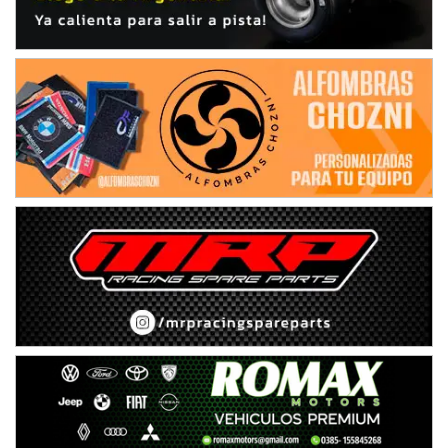
Humboldt (Santa Fe)
NORESTE SANTAFESINO - F6
Ciudad de Avellaneda (Asfalto)
Avellaneda (Santa Fe)
SUR SANTAFESINO - F4
José Samuel Sánchez (Tierra)
Rufino (Santa Fe)
TUCUMANO - F5
Juan Navarro (Asfalto)
El Timbó (Tucumán)