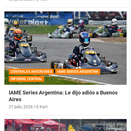
CENTRALES ANTERIORES
IAME SERIES ARGENTINA
INFORME CENTRAL
IAME Series Argentina: Le dijo adiós a Buenos
Aires
21 julio, 2026
E-Kart