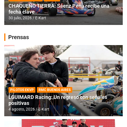
CHAQUEÑO TIERRA: Sáenz Peña recibe una
fecha clave
30 julio, 2026
E-Kart
Prensas
PILOTOS EKVP
RMC BUENOS AIRES
LGUIMARD Racing: Un regreso con señales
positivas
4 agosto, 2026
E-Kart