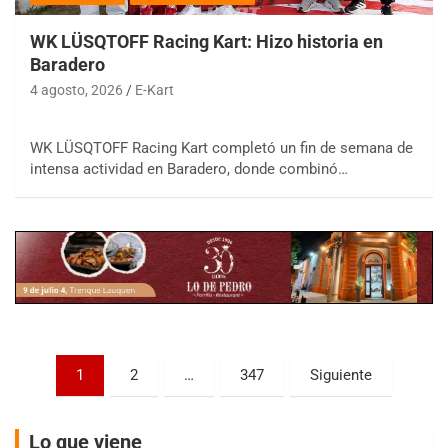
WK LÜSQTOFF Racing Kart: Hizo historia en
Baradero
4 agosto, 2026
E-Kart
COBERTURA ESPECIAL DE E-KART.COM.AR
WK LÜSQTOFF Racing Kart completó un fin de semana de
08/09-AGO
intensa actividad en Baradero, donde combinó…
IAME SERIES ARGENTINA 6
Ramiro Tot (Asfalto)
Baradero (Buenos Aires)
KDO - F6
Ciudad de Trenque Lauquen (Asfalto)
Trenque Lauquen (Buenos Aires)
ENTRERRIANO - F6 (POSTERGADA)
Parque de la Velocidad (Asfalto)
Paginación
1
2
…
347
Siguiente
Villaguay (Entre Ríos)
de
VICTORIENSE - F7
entradas
El Cerro (Tierra)
Lo que viene