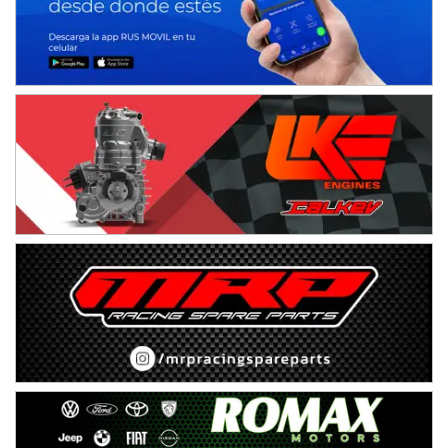
Humboldt (Santa Fe)
NORESTE SANTAFESINO - F6
Ciudad de Avellaneda (Asfalto)
Avellaneda (Santa Fe)
SUR SANTAFESINO - F4
José Samuel Sánchez (Tierra)
Rufino (Santa Fe)
TUCUMANO - F5
Juan Navarro (Asfalto)
El Timbó (Tucumán)