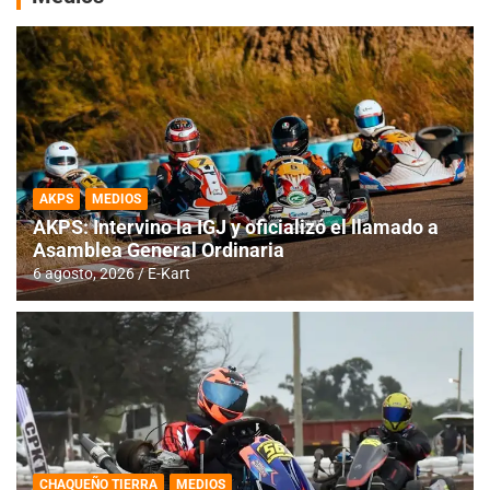
AKPS
MEDIOS
AKPS: Intervino la IGJ y oficializó el llamado a
Asamblea General Ordinaria
6 agosto, 2026
E-Kart
CHAQUEÑO TIERRA
MEDIOS