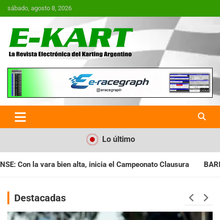
Saltar
sábado, agosto 8, 2026
al
contenido
E-Kart.com.ar | La Revista
Electrónica del Karting en
Argentina
Lo último
ia el Campeonato Clausura
BARILOCHENSE: Preparan una jornad
Destacadas