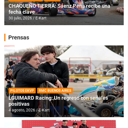
CHAQUEÑO TIERRA: Sáenz Peña recibe una
fecha clave
30 julio, 2026
E-Kart
Prensas
PILOTOS EKVP
RMC BUENOS AIRES
LGUIMARD Racing: Un regreso con señales
positivas
4 agosto, 2026
E-Kart