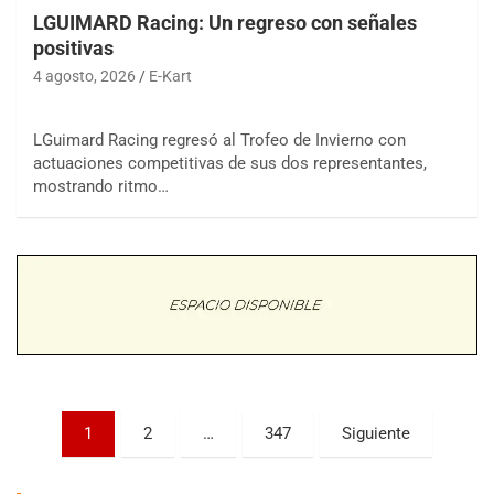
LGUIMARD Racing: Un regreso con señales
positivas
4 agosto, 2026
E-Kart
LGuimard Racing regresó al Trofeo de Invierno con
actuaciones competitivas de sus dos representantes,
COBERTURA ESPECIAL DE E-KART.COM.AR
mostrando ritmo…
08/09-AGO
IAME SERIES ARGENTINA 6
Ramiro Tot (Asfalto)
Baradero (Buenos Aires)
KDO - F6
Ciudad de Trenque Lauquen (Asfalto)
Trenque Lauquen (Buenos Aires)
ENTRERRIANO - F6 (POSTERGADA)
Parque de la Velocidad (Asfalto)
Paginación
1
2
…
347
Siguiente
Villaguay (Entre Ríos)
de
VICTORIENSE - F7