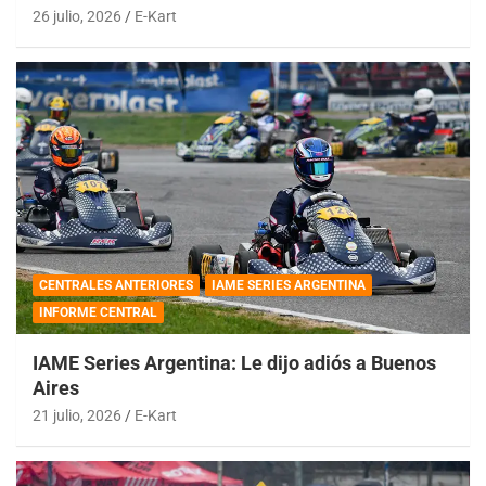
26 julio, 2026
E-Kart
CENTRALES ANTERIORES
IAME SERIES ARGENTINA
INFORME CENTRAL
IAME Series Argentina: Le dijo adiós a Buenos
Aires
21 julio, 2026
E-Kart